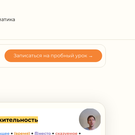
матика
Записаться на пробный урок →