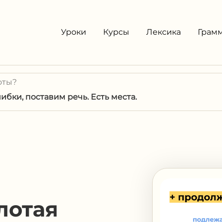
Уроки
Курсы
Лексика
Грам
оты?
бки, поставим речь. Есть места.
лотая