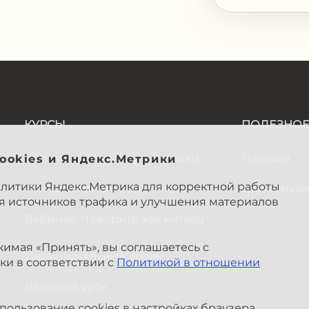
КУРСЫ
ПОЛЕЗНО
Золотая формула грамматики
Лексика
ookies и Яндекс.Метрики
алитики Яндекс.Метрика для корректной работы
Как запоминать иероглифы
Грамматик
ия источников трафика и улучшения материалов
Вебинар: "Говорить, как китаец"
имая «Принять», вы соглашаетесь с
Индивидуальные уроки
ки в соответствии с
Политикой в отношении
Вводный урок
ользование cookies в настройках браузера.