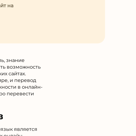
йт на
ь, знание
еть возможность
их сайтах.
ре, и перевод
жности в онлайн-
тро перевести
в
 язык является
х онлайн-