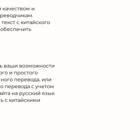
м качеством и
ереводчикам.
текст с китайского
т обеспечить
ть ваши возможности
го и простого
ного перевода, или
о перевода с учетом
айта на русский язык
ь с китайскими