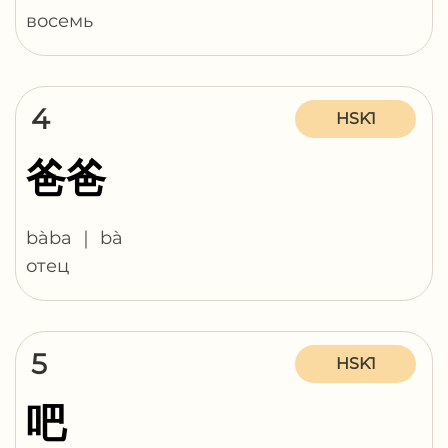
восемь
4
HSK1
爸爸
bàba ｜ bà
отец
5
HSK1
吧