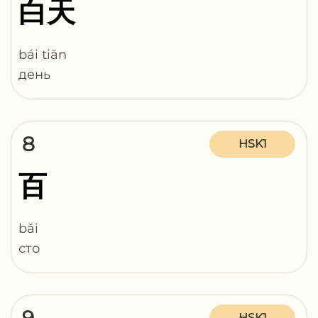
白天
bái tiān
день
8
HSK1
百
bǎi
сто
HSK1