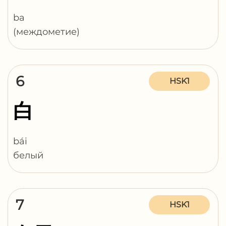
ba
(междометие)
6
HSK1
白
bái
белый
7
HSK1