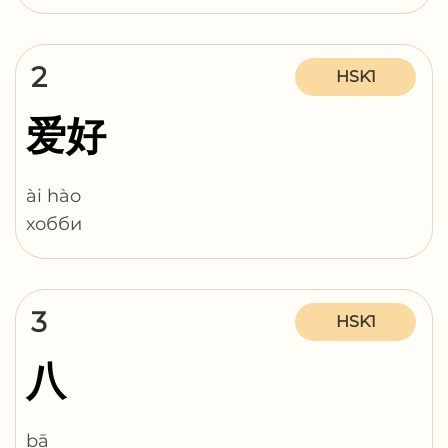
2
HSK1
爱好
ài hào
хобби
3
HSK1
八
bā