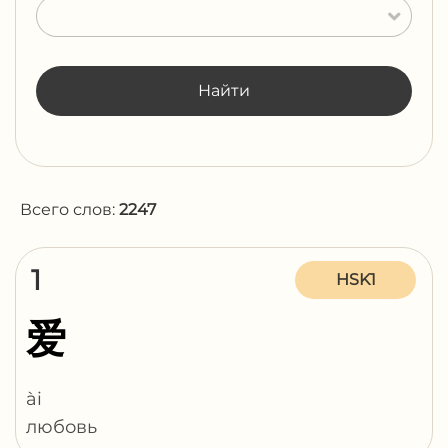
Найти
Всего слов:
2247
1
HSK1
爱
ài
любовь