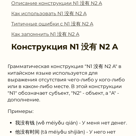
Описание конструкции N1 没有 N2 A
Как использовать N1 没有 N2 A
Типичные ошибки с N1 没有 N2 A
Как запомнить N1 没有 N2 A
Конструкция
N1 没有 N2 A
Грамматическая конструкция "N1 没有 N2 A" в
китайском языке используется для
выражения отсутствия чего-либо у кого-либо
или в каком-либо месте. В этой конструкции
"N1" обозначает субъект, "N2" - объект, а "A" -
дополнение.
Примеры:
我没有钱 (wǒ méiyǒu qián) - У меня нет денег.
他没有时间 (tā méiyǒu shíjiān) - У него нет