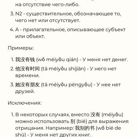
на отсутствие чего-либо.
N2 - существительное, обозначающее то,
чего нет или отсутствует.
A - прилагательное, описывающее субъект
или объект.
Примеры:
我没有钱 (wǒ méiyǒu qián) - У меня нет денег.
他没有时间 (tā méiyǒu shíjiān) - У него нет
времени.
她没有朋友 (tā méiyǒu péngyǒu) - У нее нет
друзей.
Исключения:
В некоторых случаях, вместо 没有 (méiyǒu)
можно использовать 别 (bié) для выражения
отрицания. Например: 我别的书 (wǒ bié de
shū) - У меня нет других книг.