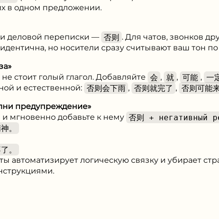
их в одном предложении.
или деловой переписки —
否则
. Для чатов, звонков д
 идентична, но носители сразу считывают ваш тон по 
за»
 не стоит голый глагол. Добавляйте
会
,
就
,
可能
,
一
ой и естественной:
否则会下雨
,
否则就完了
,
否则可能
лни предупреждение»
 и мгновенно добавьте к нему
否则 + негативный р
精神。
不了。
ты автоматизирует логическую связку и убирает стр
струкциями.