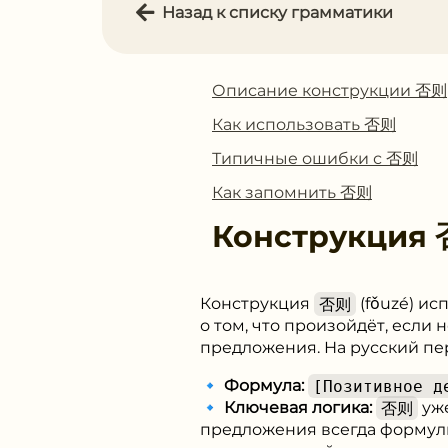
Назад к списку грамматики
Описание конструкции 否则
Как использовать 否则
Типичные ошибки с 否则
Как запомнить 否则
Конструкция
Конструкция
否则
(fǒuzé) и
о том, что произойдёт, если
предложения. На русский пере
🔹
Формула:
[Позитивное д
🔹
Ключевая логика:
否则
уже
предложения всегда формули