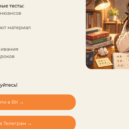
ые тесты:
 нюансов
яют материал
чивания
уроков
уйтесь!
ти в ВК →
в Телеграм →