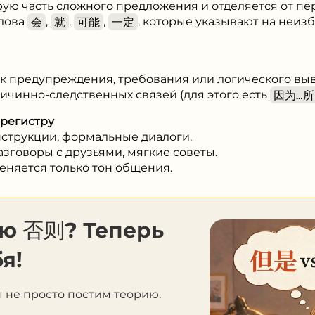
рую часть сложного предложения и отделяется от пе
слова
会
,
就
,
可能
,
一定
, которые указывают на неиз
к предупреждения, требования или логического выв
ичинно-следственных связей (для этого есть
因为…所
регистру
нструкции, формальные диалоги.
азговоры с друзьями, мягкие советы.
еняется только тон общения.
ию 否则? Теперь
я!
ы не просто постим теорию.