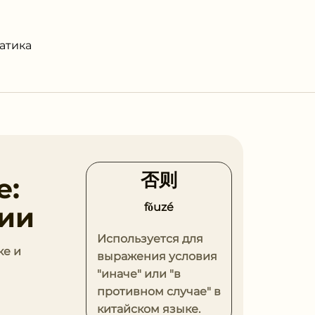
атика
否则
е:
fǒuzé
ции
Используется для
ке и
выражения условия
"иначе" или "в
противном случае" в
китайском языке.