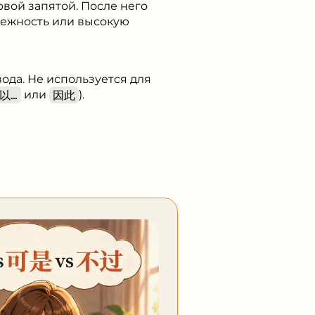
рвой запятой. После него
бежность или высокую
ода. Не используется для
以…
или
因此
).