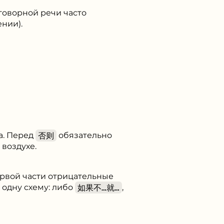
говорной речи часто
нии).
а. Перед
否则
обязательно
 воздухе.
ервой части отрицательные
 одну схему: либо
如果不…就…
,