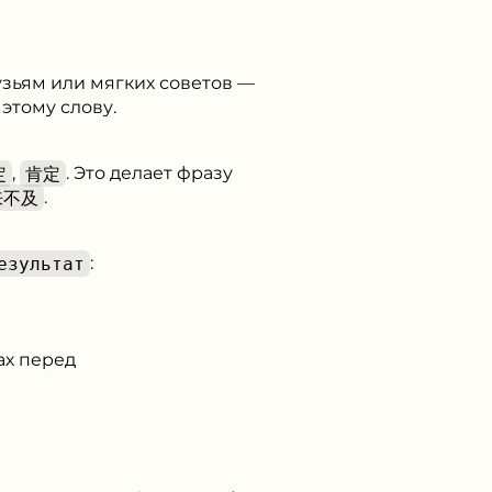
рузьям или мягких советов —
этому слову.
定
,
肯定
. Это делает фразу
来不及
.
езультат
:
ах перед