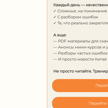
Каждый день — качественн
✓ Сложные, на понимание
✓ С разбором ошибок
✓ Те, что реально закрепл
А еще:
— PDF-материалы для ска
— Анонсы мини-курсов и 
— Разборы частых ошибок
— И просто новости Китая
Не просто читайте. Тренир
Перей
Перейти 