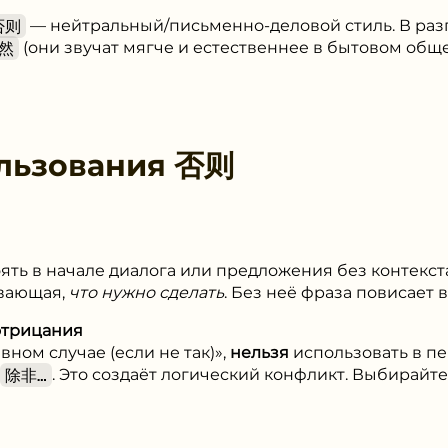
否则
— нейтральный/письменно-деловой стиль. В раз
然
(они звучат мягче и естественнее в бытовом обще
льзования
否则
ять в начале диалога или предложения без контекст
ывающая,
что нужно сделать
. Без неё фраза повисает в
отрицания
вном случае (если не так)»,
нельзя
использовать в п
除非…
. Это создаёт логический конфликт. Выбирайте