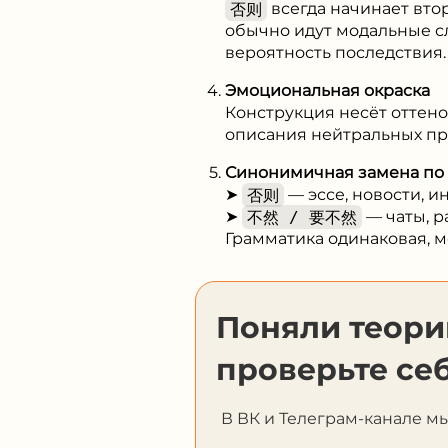
否则
всегда начинает вто
обычно идут модальные 
вероятность последствия.
Эмоциональная окраска
Конструкция несёт оттено
описания нейтральных пр
Синонимичная замена по 
➤
否则
— эссе, новости, и
➤
不然 / 要不然
— чаты, р
Грамматика одинаковая, м
Поняли теор
проверьте себ
В ВК и Телеграм-канале м