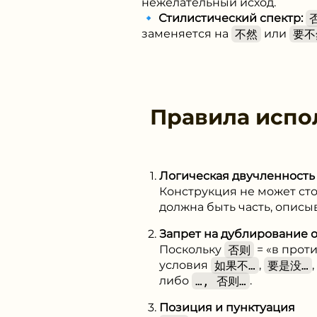
нежелательный исход.
🔹
Стилистический спектр:
заменяется на
不然
или
要不
Правила испо
Логическая двучленность
Конструкция не может сто
должна быть часть, опис
Запрет на дублирование 
Поскольку
否则
= «в проти
условия
如果不…
,
要是没…
,
либо
…, 否则…
.
Позиция и пунктуация