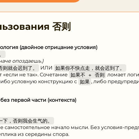
льзования
否则
тология (двойное отрицание условия)
。
наче опоздаешь.)
否则就会迟到了。
ИЛИ
如果你不快点走，就会迟到了。
 «если не так». Сочетание
如果不 + 否则
ломает логи
либо условную конструкцию с
如果
, либо предупред
без первой части (контекста)
一下，否则我会生气的。
не самостоятельное начало мысли. Без условия-пред
еплика из середины спора.