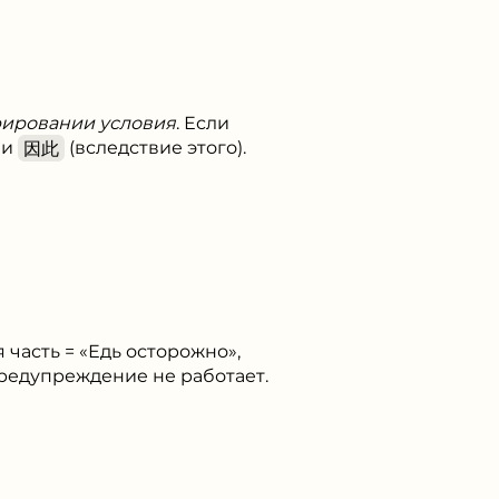
рировании условия
. Если
ли
因此
(вследствие этого).
часть = «Едь осторожно»,
 предупреждение не работает.