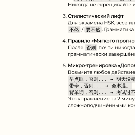
Никогда не скрещивайте 
Стилистический лифт
Для экзамена HSK, эссе 
不然
/
要不然
. Грамматика
Правило «Мягкого прогно
После
否则
почти никогда
грамматически завершённ
Микро-тренировка «Допо
Возьмите любое действие
早点睡，否则... → 明天没
带伞，否则... → 会淋湿。
背单词，否则... → 考试过
Это упражнение за 2 мину
сложноподчинёнными кон