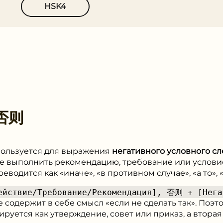
HSK4
否则
спользуется для выражения
негативного условного сл
 не выполнить рекомендацию, требование или услови
водится как «иначе», «в противном случае», «а то», «
ействие/Требование/Рекомендация], 否则 + [Нега
 содержит в себе смысл «если не сделать так». Поэт
руется как утверждение, совет или приказ, а втора