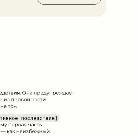
едствия
. Она предупреждает
е из первой части
не то».
тивное последствие]
ому первая часть
я — как неизбежный