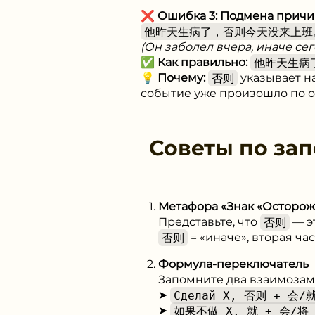
❌
Ошибка 3: Подмена причи
他昨天生病了，否则今天没来上班
(Он заболел вчера, иначе се
✅
Как правильно:
他昨天生病
💡
Почему:
否则
указывает н
событие уже произошло по 
Советы по за
Метафора «Знак «Осторож
Представьте, что
否则
— э
否则
= «иначе», вторая ча
Формула-переключатель
Запомните два взаимозам
➤
Сделай X, 否则 + 会/就
➤
如果不做 X, 就 + 会/将 