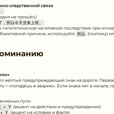
нно-следственной связи
。
годня не пришёл.)
了，所以今天没来上班。
а
гипотетическое негативное последствие при игно
объективной причине, используйте
所以
(поэтому) и
поминанию
но»»
то жёлтый предупреждающий знак на дороге. Первая 
сть = «попадёшь в аварию». Если знака нет в начале,
еняемых пути:
 + Y
(акцент на действии и предупреждении)
+ Y
(акцент на условии и факте)