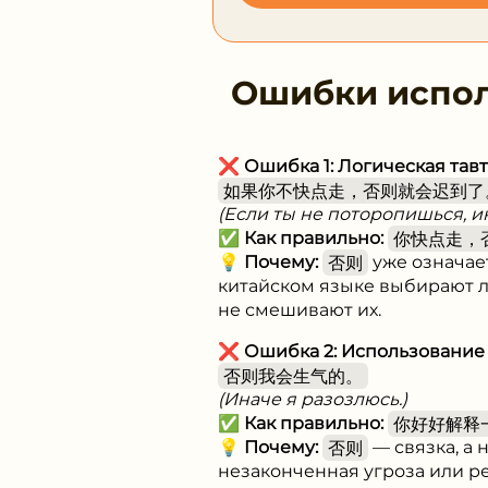
Ошибки испо
❌
Ошибка 1: Логическая тав
如果你不快点走，否则就会迟到了
(Если ты не поторопишься, и
✅
Как правильно:
你快点走，
💡
Почему:
否则
уже означает
китайском языке выбирают 
не смешивают их.
❌
Ошибка 2: Использование 
否则我会生气的。
(Иначе я разозлюсь.)
✅
Как правильно:
你好好解释
💡
Почему:
否则
— связка, а 
незаконченная угроза или р