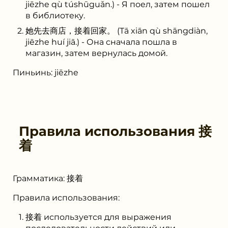
jiēzhe qù túshūguǎn.) - Я поел, затем пошел
в библиотеку.
她先去商店，接着回家。 (Tā xiān qù shāngdiàn,
jiēzhe huí jiā.) - Она сначала пошла в
магазин, затем вернулась домой.
Пиньинь: jiēzhe
Правила использования
接
着
Грамматика: 接着
Правила использования:
接着 используется для выражения