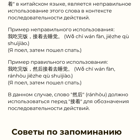
着" в китайском языке, является неправильное
использование этого слова в контексте
последовательности действий.
Пример неправильного использования:
我吃完饭，接着去睡觉。 (Wǒ chī wán fàn, jiēzhe qù
shuìjiào.)
(Я поел, затем пошел спать.)
Пример правильного использования:
我吃完饭，然后接着去睡觉。 (Wǒ chī wán fàn,
ránhòu jiēzhe qù shuìjiào.)
(Я поел, затем пошел спать.)
В данном случае, слово "然后" (ránhòu) должно
использоваться перед "接着" для обозначения
последовательности действий.
Советы по запоминанию