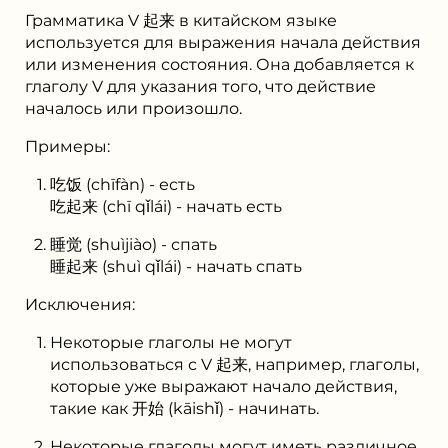
Грамматика V 起来 в китайском языке
используется для выражения начала действия
или изменения состояния. Она добавляется к
глаголу V для указания того, что действие
началось или произошло.
Примеры:
吃饭 (chīfàn) - есть
吃起来 (chī qǐlái) - начать есть
睡觉 (shuìjiào) - спать
睡起来 (shuì qǐlái) - начать спать
Исключения:
Некоторые глаголы не могут
использоваться с V 起来, например, глаголы,
которые уже выражают начало действия,
такие как 开始 (kāishǐ) - начинать.
Некоторые глаголы могут иметь различное