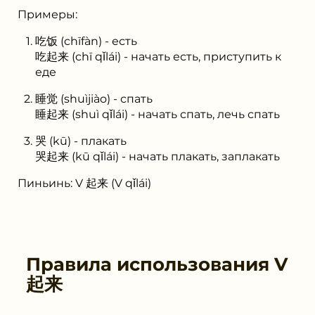
Примеры:
吃饭 (chīfàn) - есть
吃起来 (chī qǐlái) - начать есть, приступить к
еде
睡觉 (shuìjiào) - спать
睡起来 (shuì qǐlái) - начать спать, лечь спать
哭 (kū) - плакать
哭起来 (kū qǐlái) - начать плакать, заплакать
Пиньинь: V 起来 (V qǐlái)
Правила использования
V
起来