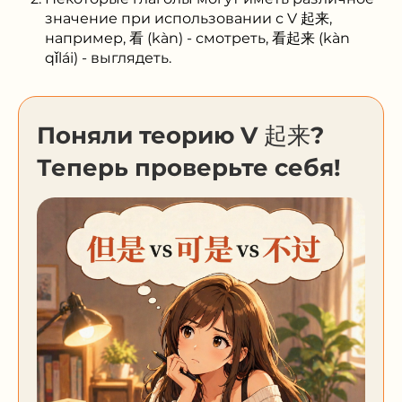
значение при использовании с V 起来,
например, 看 (kàn) - смотреть, 看起来 (kàn
qǐlái) - выглядеть.
Поняли теорию V 起来?
Теперь проверьте себя!