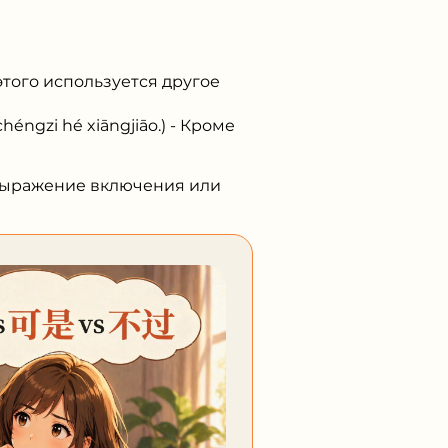
того используется другое
zi hé xiāngjiāo.) - Кроме
 выражение включения или