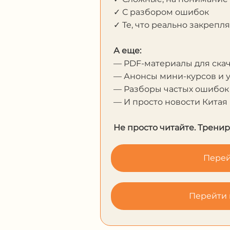
✓ С разбором ошибок
✓ Те, что реально закрепл
А еще:
— PDF-материалы для ска
— Анонсы мини-курсов и 
— Разборы частых ошибок
— И просто новости Китая
Не просто читайте. Тренир
Перей
Перейти 