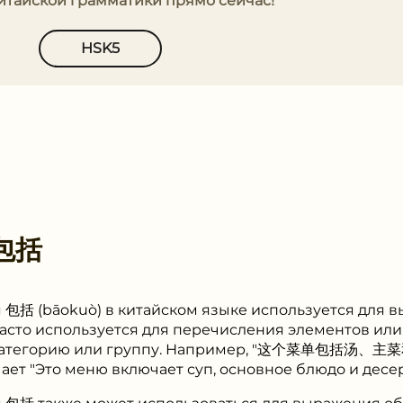
китайской грамматики прямо сейчас!
HSK5
包括
 包括 (bāokuò) в китайском языке используется для
 часто используется для перечисления элементов или
категорию или группу. Например, "这个菜单包括汤、主菜和
ачает "Это меню включает суп, основное блюдо и десер