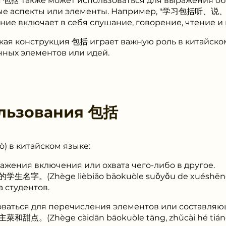
 包括 также может использоваться для выражения об
ные аспекты или элементы. Например, "学习包括听、说、读
чение включает в себя слушание, говорение, чтение и 
кая конструкция 包括 играет важную роль в китайск
чных элементов или идей.
льзования
包括
) в китайском языке:
жения включения или охвата чего-либо в другое.
。(Zhège lièbiǎo bāokuòle suǒyǒu de xuéshēng mí
 студентов.
ваться для перечисления элементов или составляю
(Zhège càidān bāokuòle tāng, zhǔcài hé tiándiǎ