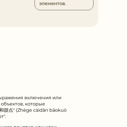
элементов.
 выражения включения или
 объектов, которые
甜点" (Zhège càidān bāokuò
т".