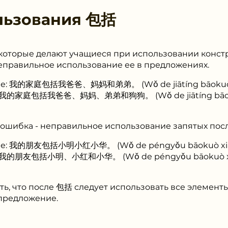
льзования
包括
которые делают учащиеся при использовании конст
неправильное использование ее в предложениях.
ие: 我的家庭包括我爸爸、妈妈和弟弟。 (Wǒ de jiātíng bāokuò wǒ
: 我的家庭包括我爸爸、妈妈、弟弟和狗狗。 (Wǒ de jiātíng bāokuò
ошибка - неправильное использование запятых пос
е: 我的朋友包括小明小红小华。 (Wǒ de péngyǒu bāokuò xiǎo mí
: 我的朋友包括小明、小红和小华。 (Wǒ de péngyǒu bāokuò xiǎo 
ь, что после 包括 следует использовать все элементы
предложение.