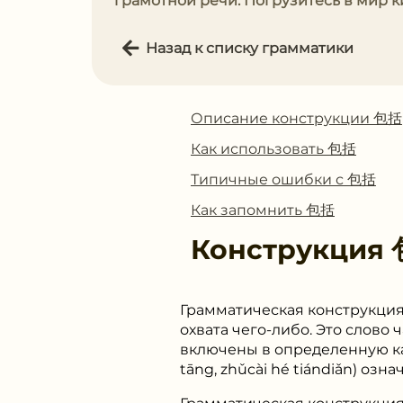
грамотной речи. Погрузитесь в мир 
Назад к списку грамматики
Описание конструкции 包括
Как использовать 包括
Типичные ошибки с 包括
Как запомнить 包括
Конструкция
Грамматическая конструкция
охвата чего-либо. Это слово
включены в определенную 
tāng, zhǔcài hé tiándiǎn) озн