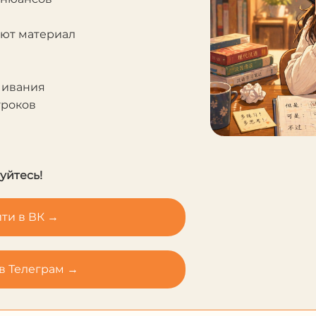
яют материал
чивания
уроков
уйтесь!
ти в ВК →
в Телеграм →