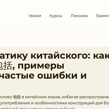
Уроки
Курсы
Лексика
Грамм
тику китайского: ка
包括, примеры
 частые ошибки и
ь слово 包括 в китайском языке, избегая распростран
 употребления и особенностями конструкций для б