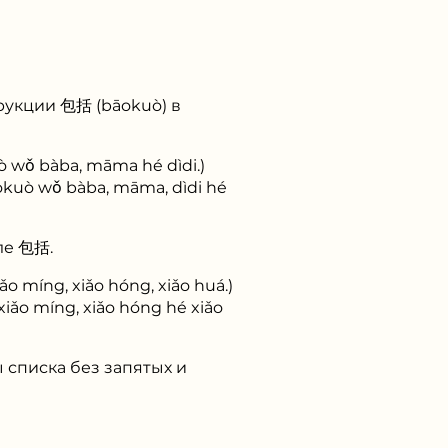
рукции 包括 (bāokuò) в
 bàba, māma hé dìdi.)
 wǒ bàba, māma, dìdi hé
ле 包括.
ng, xiǎo hóng, xiǎo huá.)
míng, xiǎo hóng hé xiǎo
 списка без запятых и