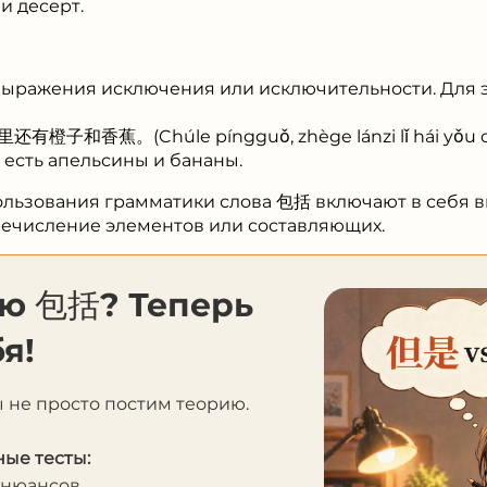
и десерт.
выражения исключения или исключительности. Для э
香蕉。(Chúle píngguǒ, zhège lánzi lǐ hái yǒu chéng
 есть апельсины и бананы.
пользования грамматики слова 包括 включают в себя
еречисление элементов или составляющих.
ию 包括? Теперь
я!
ы не просто постим теорию.
ые тесты:
 нюансов