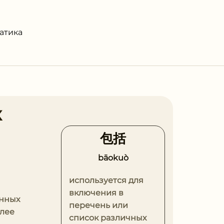
атика
к
包括
bāokuò
используется для
включения в
енных
перечень или
олее
список различных