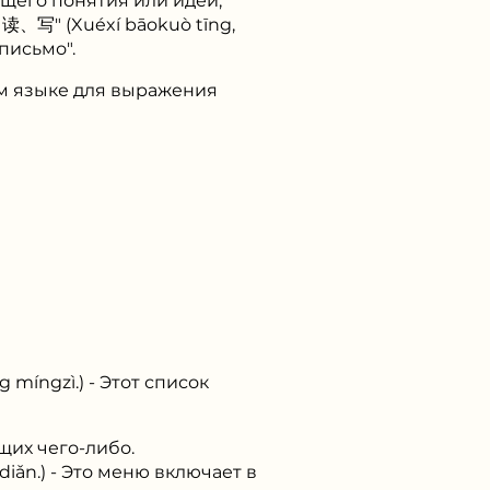
щего понятия или идеи,
、写" (Xuéxí bāokuò tīng,
письмо".
ом языке для выражения
ngzì.) - Этот список
щих чего-либо.
n.) - Это меню включает в