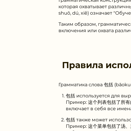
Грамматическая конструкция
которая охватывает различ
shuō, dú, xiě) означает "Обу
Таким образом, грамматичес
включения или охвата разли
Правила испо
Грамматика слова 包括 (bāokuò
包括 используется для выра
Пример: 这个列表包括了所有的学生名字
включает в себя все имена
包括 также может использо
Пример: 这个菜单包括了汤、主菜和甜点。