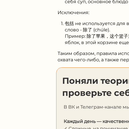
себя суп, основное блюдо 
Исключения:
包括 не используется для 
слово - 除了 (chúle).
Пример: 除了苹果，这个篮子里还有橙子和
яблок, в этой корзине еще
Таким образом, правила ис
охвата чего-либо, а также п
Поняли теор
проверьте себ
В ВК и Телеграм-канале м
Каждый день — качественн
✓ Сложные, на понимание