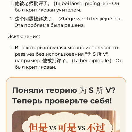
他被老师批评了。 (Tā bèi lǎoshī pīpíng le.) - Он
был критикован учителем.
这个问题被解决了。 (Zhège wèntí bèi jiějué le.) -
Эта проблема была решена.
Исключения:
В некоторых случаях можно использовать
passives без использования "为 S 所 V",
например: 他被批评了。 (Tā bèi pīpíng le.) - Он
был критикован.
Поняли теорию 为 S 所 V?
Теперь проверьте себя!