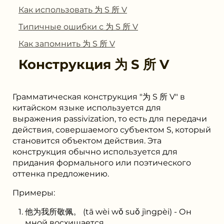
Как использовать 为 S 所 V
Типичные ошибки с 为 S 所 V
Как запомнить 为 S 所 V
Конструкция
为 S 所 V
Грамматическая конструкция "为 S 所 V" в
китайском языке используется для
выражения passivization, то есть для передачи
действия, совершаемого субъектом S, который
становится объектом действия. Эта
конструкция обычно используется для
придания формального или поэтического
оттенка предложению.
Примеры:
他为我所敬佩。 (tā wèi wǒ suǒ jìngpèi) - Он
мной восхищается.