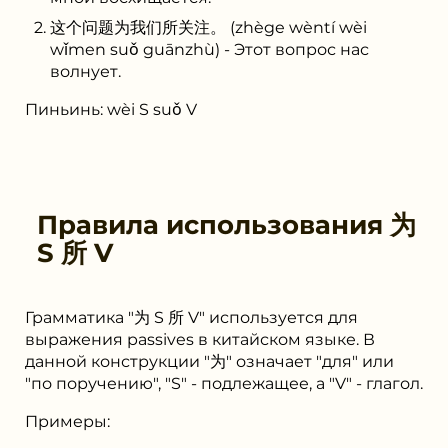
这个问题为我们所关注。 (zhège wèntí wèi
wǐmen suǒ guānzhù) - Этот вопрос нас
волнует.
Пиньинь: wèi S suǒ V
Правила использования
为
S 所 V
Грамматика "为 S 所 V" используется для
выражения passives в китайском языке. В
данной конструкции "为" означает "для" или
"по поручению", "S" - подлежащее, а "V" - глагол.
Примеры: