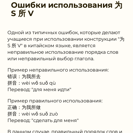
Ошибки использования
为
S 所 V
Одной из типичных ошибок, которые делают
учащиеся при использовании конструкции "为
S 所 V" в китайском языке, является
неправильное использование порядка слов
или неправильный выбор глагола.
Пример неправильного использования:
错误：为我所去
拼音：wèi wǒ suǒ qù
Перевод: "для меня идти"
Пример правильного использования:
正确：为我所做
拼音：wèi wǒ suǒ zuò
Перевод: "сделать для меня"
В данном случае, правильный порядок слов и