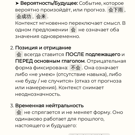
➤
Вероятность/Будущее:
Событие, которое
вероятно произойдёт, или прогноз.
会下雨
,
会成功
,
会来
.
Контекст мгновенно переключает смысл. В
одном предложении
会
не означает оба
значения одновременно.
Позиция и отрицание
会
всегда ставится
ПОСЛЕ подлежащего
и
ПЕРЕД основным глаголом
. Отрицательная
форма фиксирована:
不会
. Она означает
либо «не умею» (отсутствие навыка), либо
«не буду / не случится» (отказ от прогноза
или намерения). Контекст снимает
неоднозначность.
Временная нейтральность
会
не спрягается и не меняет форму. Оно
одинаково работает для прошлого,
настоящего и будущего: