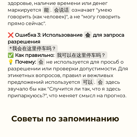
здоровье, наличие времени или денег
маркируется
能
.
会说话
означает "умею
говорить (как человек)", а не "могу говорить
прямо сейчас".
❌
Ошибка 3: Использование
会
для запроса
разрешения
*我会在这里停车吗？
✅
Как правильно:
我可以在这里停车吗？
💡
Почему:
会
не используется для просьб о
разрешении или проверки допустимости. Для
этикетных вопросов, правил и вежливых
предложений используется
可以
.
会
здесь
звучало бы как "Случится ли так, что я здесь
припаркуюсь?", что меняет смысл на прогноз.
Советы по запоминанию