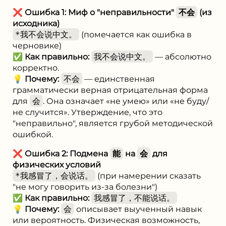
❌
Ошибка 1: Миф о "неправильности"
不会
(из
исходника)
*我不会说中文。
(помечается как ошибка в
черновике)
✅
Как правильно:
我不会说中文。
— абсолютно
корректно.
💡
Почему:
不会
— единственная
грамматически верная отрицательная форма
для
会
. Она означает «не умею» или «не буду/
не случится». Утверждение, что это
"неправильно", является грубой методической
ошибкой.
❌
Ошибка 2: Подмена
能
на
会
для
физических условий
*我感冒了，会说话。
(при намерении сказать
"не могу говорить из-за болезни")
✅
Как правильно:
我感冒了，不能说话。
💡
Почему:
会
описывает выученный навык
или вероятность. Физическая возможность,