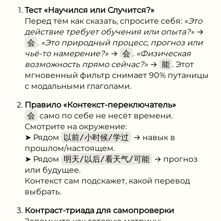
Тест «Научился или Случится?»
Перед тем как сказать, спросите себя:
«Это
действие требует обучения или опыта?»
→
会
.
«Это природный процесс, прогноз или
чьё-то намерение?»
→
会
.
«Физическая
возможность прямо сейчас?»
→
能
. Этот
мгновенный фильтр снимает 90% путаницы
с модальными глаголами.
Правило «Контекст-переключатель»
会
само по себе не несёт времени.
Смотрите на окружение:
➤ Рядом
以前/小时候/学过
→ навык в
прошлом/настоящем.
➤ Рядом
明天/以后/看天气/可能
→ прогноз
или будущее.
Контекст сам подскажет, какой перевод
выбрать.
Контраст-триада для самопроверки