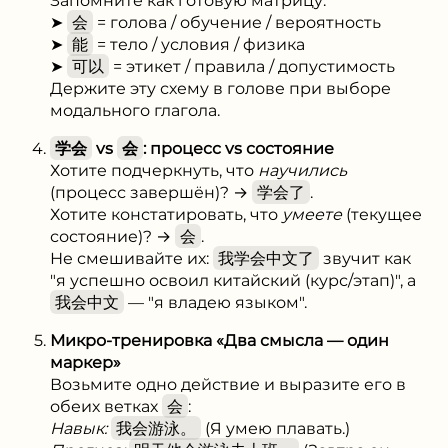
Запомните как готовую матрицу:
➤
会
= голова / обучение / вероятность
➤
能
= тело / условия / физика
➤
可以
= этикет / правила / допустимость
Держите эту схему в голове при выборе
модального глагола.
学会
vs
会
: процесс vs состояние
Хотите подчеркнуть, что
научились
(процесс завершён)? →
学会了
.
Хотите констатировать, что
умеете
(текущее
состояние)? →
会
.
Не смешивайте их:
我学会中文了
звучит как
"я успешно освоил китайский (курс/этап)", а
我会中文
— "я владею языком".
Микро-тренировка «Два смысла — один
маркер»
Возьмите одно действие и выразите его в
обеих ветках
会
:
Навык:
我会游泳。
(Я умею плавать.)