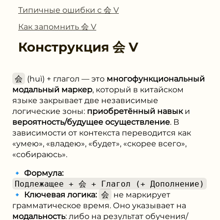
Типичные ошибки с 会 V
Как запомнить 会 V
Конструкция
会 V
会
(huì) + глагол — это
многофункциональный
модальный маркер
, который в китайском
языке закрывает две независимые
логические зоны:
приобретённый навык
и
вероятность/будущее осуществление
. В
зависимости от контекста переводится как
«умею», «владею», «будет», «скорее всего»,
«собираюсь».
🔹
Формула:
Подлежащее + 会 + Глагол (+ Дополнение)
🔹
Ключевая логика:
会
не маркирует
грамматическое время. Оно указывает на
модальность
: либо на результат обучения/