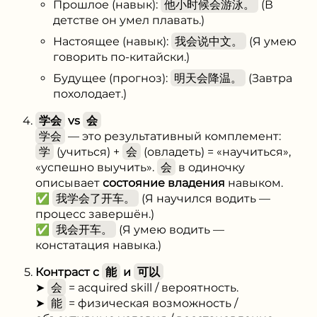
Прошлое (навык):
他小时候会游泳。
(В
детстве он умел плавать.)
Настоящее (навык):
我会说中文。
(Я умею
говорить по-китайски.)
Будущее (прогноз):
明天会降温。
(Завтра
похолодает.)
学会
vs
会
学会
— это результативный комплемент:
学
(учиться) +
会
(овладеть) = «научиться»,
«успешно выучить».
会
в одиночку
описывает
состояние владения
навыком.
✅
我学会了开车。
(Я научился водить —
процесс завершён.)
✅
我会开车。
(Я умею водить —
констатация навыка.)
Контраст с
能
и
可以
➤
会
= acquired skill / вероятность.
➤
能
= физическая возможность /