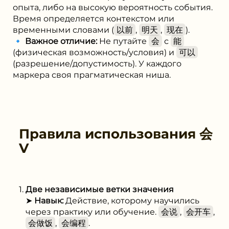
опыта, либо на высокую вероятность события.
Время определяется контекстом или
временными словами (
以前
,
明天
,
现在
).
🔹
Важное отличие:
Не путайте
会
с
能
(физическая возможность/условия) и
可以
(разрешение/допустимость). У каждого
маркера своя прагматическая ниша.
Правила использования
会
V
Две независимые ветки значения
➤
Навык:
Действие, которому научились
через практику или обучение.
会说
,
会开车
,
会做饭
,
会编程
.