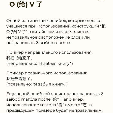
O (给) V 了
Одной из типичных ошибок, которые делают
учащиеся при использовании конструкции "把
O (给) V 了" в китайском языке, является
неправильное расположение слов или
неправильный выбор глагола.
Пример неправильного использования:
我把书给忘了。
(неправильно: "Я забыл книгу.")
Пример правильного использования:
我把书给忘了。
(правильно: "Я забыл книгу.")
Еще одной ошибкой является неправильный
выбор глагола после "给". Например,
использование глагола "看" вместо "忘" в
предыдущем примере будет неправильным.