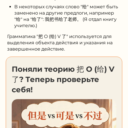
В некоторых случаях слово "给" может быть
заменено на другие предлоги, например
"给" на "给了": 我把书给了老师。 (Я отдал книгу
учителю.)
Грамматика "把 O (给) V 了" используется для
выделения объекта действия и указания на
завершенное действие.
Поняли теорию 把 O (给) V
了? Теперь проверьте
себя!