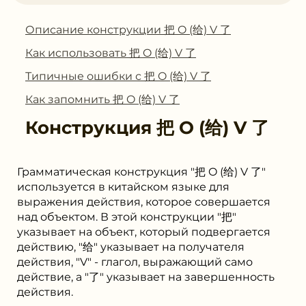
Описание конструкции 把 O (给) V 了
Как использовать 把 O (给) V 了
Типичные ошибки с 把 O (给) V 了
Как запомнить 把 O (给) V 了
Конструкция
把 O (给) V 了
Грамматическая конструкция "把 O (给) V 了"
используется в китайском языке для
выражения действия, которое совершается
над объектом. В этой конструкции "把"
указывает на объект, который подвергается
действию, "给" указывает на получателя
действия, "V" - глагол, выражающий само
действие, а "了" указывает на завершенность
действия.