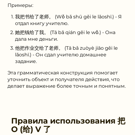
Примеры:
我把书给了老师。 (Wǒ bǎ shū gěi le lǎoshī.) - Я
отдал книгу учителю.
她把钱给了我。 (Tā bǎ qián gěi le wǒ.) - Она
дала мне деньги.
他把作业交给了老师。 (Tā bǎ zuòyè jiāo gěi le
lǎoshī.) - Он сдал учителю домашнее
задание.
Эта грамматическая конструкция помогает
уточнить объект и получателя действия, что
делает выражение более точным и понятным.
Правила использования
把
O (给) V 了