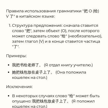
Правила использования грамматики "把 O (给)
V 了" в китайском языке:
Структура предложения: сначала ставится
слово "把", затем объект (O), после которого
может следовать слово "给" (необязательно),
затем глагол (V) и в конце ставится частица
"了".
Примеры:
我把书给老师了。 (Я отдал книгу учителю.)
她把钱包放在桌子上了。 (Она положила
кошелек на стол.)
Исключения:
В некоторых случаях слово "给" может быть
опущено: 我把钱包放桌子上了。 (Я положил
кошелек на стол.)