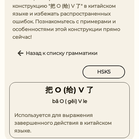
конструкцию "把 O (给) V 了" в китайском
языке и избежать распространенных
ошибок. Познакомьтесь с примерами и
особенностями этой конструкции прямо
сейчас!
Назад к списку грамматики
HSK5
把 O (给) V 了
bǎ O ( gěi) V le
Используется для выражения
завершенного действия в китайском
языке.