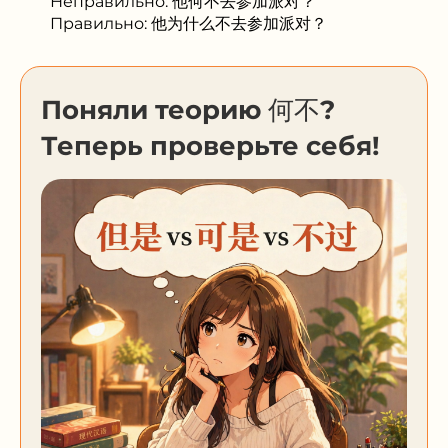
Неправильно: 他何不去参加派对？
Правильно: 他为什么不去参加派对？
Поняли теорию 何不?
Теперь проверьте себя!