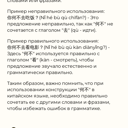
словами или фразами.
Пример неправильного использования:
你何不去吃饭？(Nǐ hé bù qù chīfàn?) - Это
предложение неправильно, так как "何不" не
сочетается с глаголом "去" (qù - идти).
Пример правильного использования:
你何不去看电影？(Nǐ hé bù qù kàn diànyǐng?) -
Здесь "何不" используется правильно с
глаголом "看" (kàn - смотреть), чтобы
предложение звучало естественно и
грамматически правильно.
Таким образом, важно помнить, что при
использовании конструкции "何不" в
китайском языке, необходимо правильно
сочетать ее с другими словами и фразами,
чтобы избежать ошибок в грамматике.