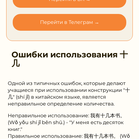
Перейти в Телеграм →
Ошибки использования
⼗
⼏
Одной из типичных ошибок, которые делают
учащиеся при использовании конструкции "⼗
⼏" (shí jǐ) в китайском языке, является
неправильное определение количества.
Неправильное использование: 我有⼗⼏本书。
(Wǒ yǒu shí jǐ běn shū.) - "У меня есть десяток
книг."
Правильное использование: 我有⼗⼏本书。 (Wǒ