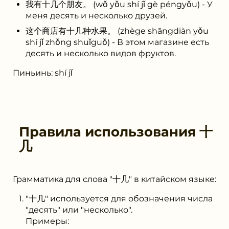
我有⼗⼏个朋友。 (wǒ yǒu shí jǐ gè péngyǒu) - У
меня десять и несколько друзей.
这个商店有⼗⼏种水果。 (zhège shāngdiàn yǒu
shí jǐ zhǒng shuǐguǒ) - В этом магазине есть
десять и несколько видов фруктов.
Пиньинь: shí jǐ
Правила использования
⼗
⼏
Грамматика для слова "⼗⼏" в китайском языке:
"⼗⼏" используется для обозначения числа
"десять" или "несколько".
Примеры: