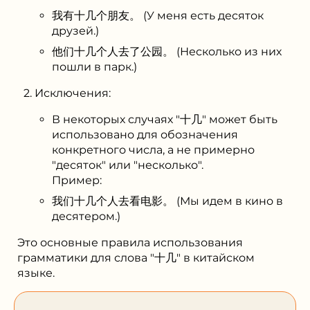
我有⼗⼏个朋友。 (У меня есть десяток
друзей.)
他们⼗⼏个人去了公园。 (Несколько из них
пошли в парк.)
Исключения:
В некоторых случаях "⼗⼏" может быть
использовано для обозначения
конкретного числа, а не примерно
"десяток" или "несколько".
Пример:
我们⼗⼏个人去看电影。 (Мы идем в кино в
десятером.)
Это основные правила использования
грамматики для слова "⼗⼏" в китайском
языке.