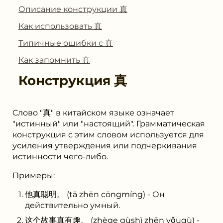
Описание конструкции 真
Как использовать 真
Типичные ошибки с 真
Как запомнить 真
Конструкция
真
Слово "真" в китайском языке означает
"истинный" или "настоящий". Грамматическая
конструкция с этим словом используется для
усиления утверждения или подчеркивания
истинности чего-либо.
Примеры:
他真聪明。 (tā zhēn cōngmíng) - Он
действительно умный.
这个故事真有趣。 (zhège gùshì zhēn yǒuqù) -