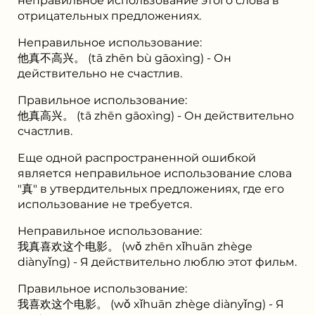
неправильное использование этого слова в
отрицательных предложениях.
Неправильное использование:
他真不高兴。 (tā zhēn bù gāoxìng) - Он
действительно не счастлив.
Правильное использование:
他真高兴。 (tā zhēn gāoxìng) - Он действительно
счастлив.
Еще одной распространенной ошибкой
является неправильное использование слова
"真" в утвердительных предложениях, где его
использование не требуется.
Неправильное использование:
我真喜欢这个电影。 (wǒ zhēn xǐhuān zhège
diànyǐng) - Я действительно люблю этот фильм.
Правильное использование:
我喜欢这个电影。 (wǒ xǐhuān zhège diànyǐng) - Я