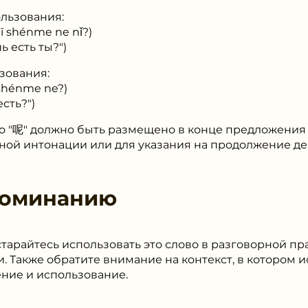
льзования:
shénme ne nǐ?)
 есть ты?")
зования:
hénme ne?)
сть?")
во "呢" должно быть размещено в конце предложения 
ой интонации или для указания на продолжение де
поминанию
арайтесь использовать это слово в разговорной пр
и. Также обратите внимание на контекст, в котором и
ение и использование.