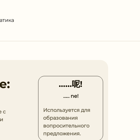
атика
е:
……呢!
…… ne!
Используется для
 с
образования
 и
вопросительного
предложения.