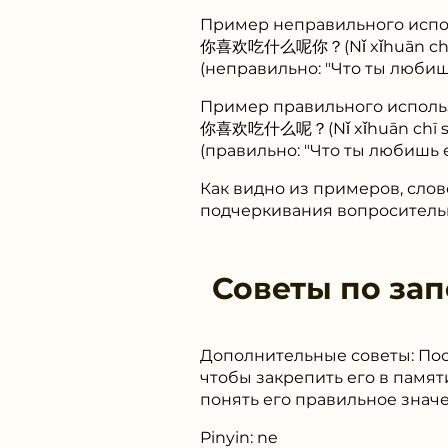
Пример неправильного испо
你喜欢吃什么呢你？(Nǐ xǐhuān chī 
(неправильно: "Что ты любишь
Пример правильного исполь
你喜欢吃什么呢？(Nǐ xǐhuān chī s
(правильно: "Что ты любишь е
Как видно из примеров, сло
подчеркивания вопросительн
Советы по за
Дополнительные советы: Пост
чтобы закрепить его в памят
понять его правильное знач
Pinyin: ne