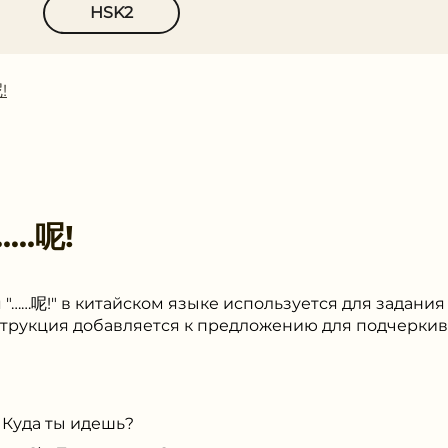
HSK2
!
……呢!
"……呢!" в китайском языке используется для задания
нструкция добавляется к предложению для подчерки
- Куда ты идешь?