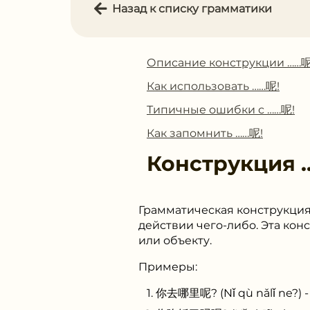
Назад к списку грамматики
Описание конструкции ……呢
Как использовать ……呢!
Типичные ошибки с ……呢!
Как запомнить ……呢!
Конструкция
Грамматическая конструкция 
действии чего-либо. Эта ко
или объекту.
Примеры:
你去哪里呢? (Nǐ qù nǎlǐ ne?) 