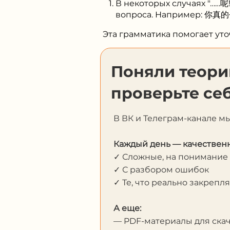
В некоторых случаях "……呢
вопроса. Например: 你真的去了
Эта грамматика помогает ут
Поняли теори
проверьте себ
В ВК и Телеграм-канале м
Каждый день — качественн
✓ Сложные, на понимание
✓ С разбором ошибок
✓ Те, что реально закрепл
А еще:
— PDF-материалы для ска