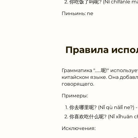
你吃饭了吗呢? (Nǐ chīfànle ma 
Пиньинь: ne
Правила испо
Грамматика "……呢!" использу
китайском языке. Она добав
говорящего.
Примеры:
你去哪里呢? (Nǐ qù nǎlǐ ne?) 
你喜欢吃什么呢? (Nǐ xǐhuān chī
Исключения: