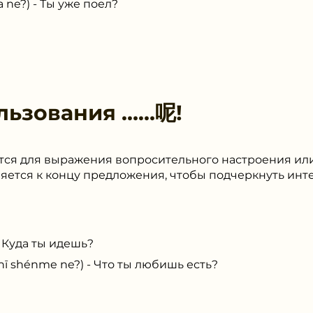
ne?) - Ты уже поел?
льзования
……呢!
ется для выражения вопросительного настроения и
ляется к концу предложения, чтобы подчеркнуть ин
- Куда ты идешь?
 shénme ne?) - Что ты любишь есть?