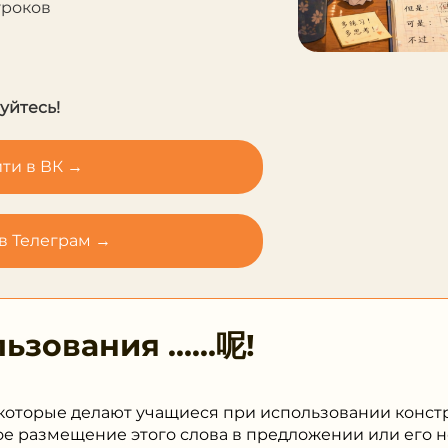
уроков
уйтесь!
ти в ВК →
в Телеграм →
льзования
……呢!
которые делают учащиеся при использовании констр
ое размещение этого слова в предложении или его 