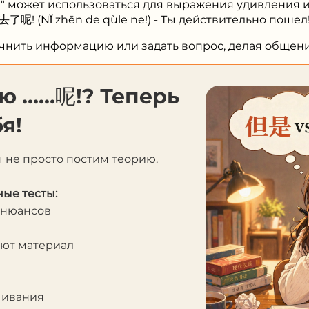
!" может использоваться для выражения удивления и
呢! (Nǐ zhēn de qùle ne!) - Ты действительно пошел
очнить информацию или задать вопрос, делая общен
ю ……呢!? Теперь
я!
ы не просто постим теорию.
ые тесты:
 нюансов
яют материал
чивания