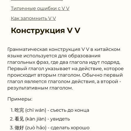
Типичные ошибки с V V
Как запомнить V V
Конструкция
V V
Грамматическая конструкция V V в китайском
языке используется для образования
глагольных фраз, где два глагола идут подряд.
Первый глагол указывает на действие, которое
происходит вторым глаголом. Обычно первый
глагол является глаголом действия, а второй -
результативным глаголом.
Примеры:
吃完 (chī wán) - съесть до конца
看见 (kàn jiàn) - увидеть
做好 (zuò hǎo) - сделать хорошо