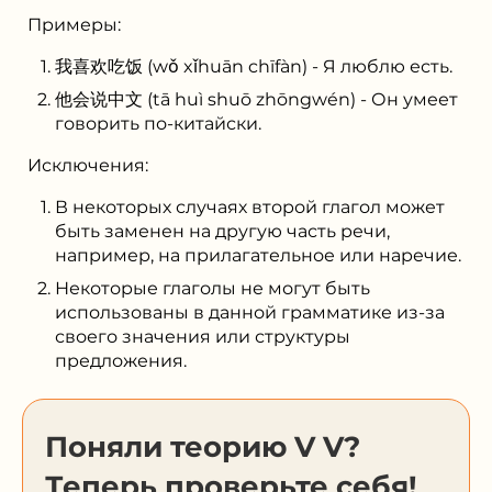
Примеры:
我喜欢吃饭 (wǒ xǐhuān chīfàn) - Я люблю есть.
他会说中文 (tā huì shuō zhōngwén) - Он умеет
говорить по-китайски.
Исключения:
В некоторых случаях второй глагол может
быть заменен на другую часть речи,
например, на прилагательное или наречие.
Некоторые глаголы не могут быть
использованы в данной грамматике из-за
своего значения или структуры
предложения.
Поняли теорию V V?
Теперь проверьте себя!