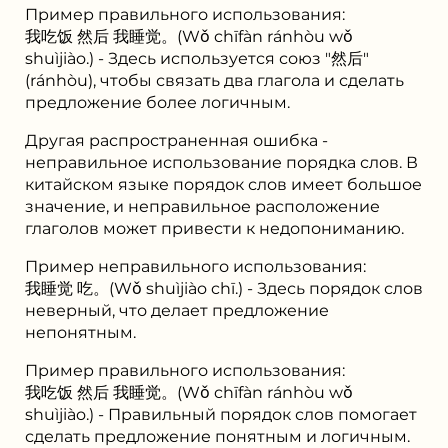
Пример правильного использования:
我吃饭 然后 我睡觉。(Wǒ chīfàn ránhòu wǒ
shuìjiào.) - Здесь используется союз "然后"
(ránhòu), чтобы связать два глагола и сделать
предложение более логичным.
Другая распространенная ошибка -
неправильное использование порядка слов. В
китайском языке порядок слов имеет большое
значение, и неправильное расположение
глаголов может привести к недопониманию.
Пример неправильного использования:
我睡觉 吃。(Wǒ shuìjiào chī.) - Здесь порядок слов
неверный, что делает предложение
непонятным.
Пример правильного использования:
我吃饭 然后 我睡觉。(Wǒ chīfàn ránhòu wǒ
shuìjiào.) - Правильный порядок слов помогает
сделать предложение понятным и логичным.