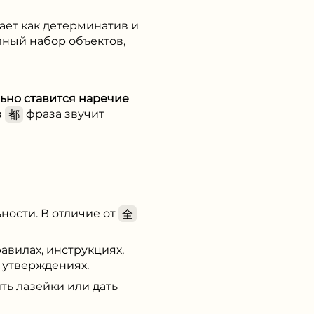
пает как детерминатив и
олный набор объектов,
ьно ставится наречие
з
都
фраза звучит
ности. В отличие от
全
равилах, инструкциях,
 утверждениях.
ить лазейки или дать