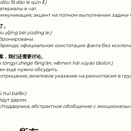
dōu fā dào le qún lǐ.)
атериалы в чат.
коммуникация; акцент на полном выполнении задачи
了。
 yǐjīng bèi yùdìng le.)
абронированы.
/аренда; официальная констатация факта без исключ
案，我们还需要讨论。
u tóngyì zhège fāng'àn, wǒmen hái xūyào tǎolùn.)
ам ещё нужно обсудить.
 отрицание; вежливое указание на разногласия в гру
huì báifèi.)
йдут даром.
я/поддержка; абстрактное обобщение с эмоциональн