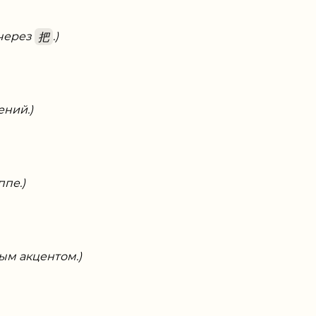
 через
把
.)
ений.)
ппе.)
ым акцентом.)