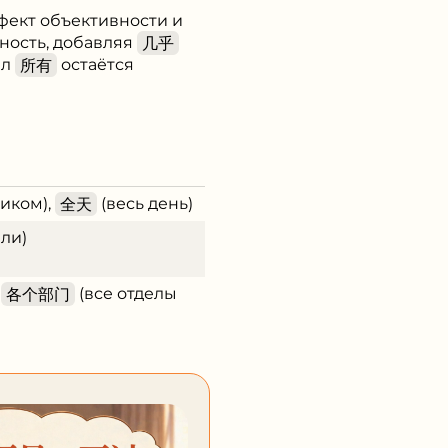
фект объективности и
ность, добавляя
几乎
ил
所有
остаётся
иком),
全天
(весь день)
ли)
,
各个部门
(все отделы