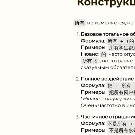
Конструк
所有
не изменяется, но 
Базовое тотальное 
Формула
:
所有 + (的
Примеры
:
所有学生都
Нюанс
:
的
часто опу
所有书
), но сохраня
сказуемым обязател
Полное воздействие 
Формула
:
把 + 所有 
Примеры
:
把所有窗户
*
Нюанс`: подчёркива
Очень частотно в ин
Частичное отрицани
Формула
:
不是所有 + 
Примеры
:
不是所有水