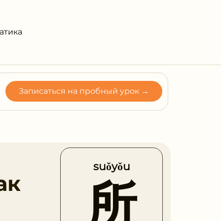
атика
Записаться на пробный урок →
suǒyǒu
ак
所