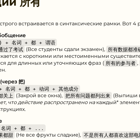
ции
所有
строго встраивается в синтаксические рамки. Вот 4 
обобщение
) + 名词 + 都 + 谓语
通过了考试
(Все студенты сдали экзамен),
所有数据都准
скается с короткими или местоименными существит
ется для длинных или уточняющих фраз (
所有的参与者
,
ен.
(через 把)
+ 名词 + 都 + 动词 + 其他成分
都关上
(Закрой все окна),
把所有问题都列出来
(Выпиши в
ет, что действие распространено на
каждый* элемент
струкциях.
е
名词 + 都 + ...
果都甜
(Не все фрукты сладкие),
不是所有人都喜欢这部电