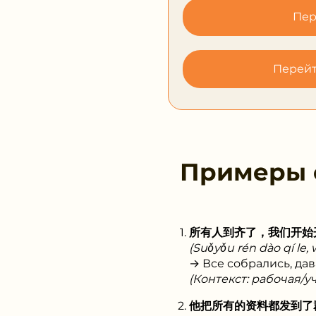
Пер
Перейт
Примеры
所有人到齐了，我们开始
(Suǒyǒu rén dào qí le,
→ Все собрались, да
(Контекст: рабочая/у
他把所有的资料都发到了