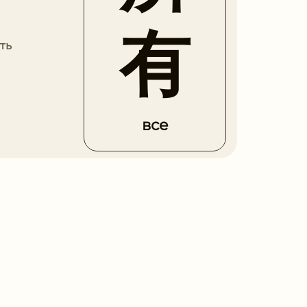
有
ть
все