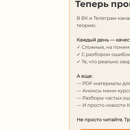
Теперь про
В ВК и Телеграм-кана
теорию.
Каждый день — качес
✓ Сложные, на пони
✓ С разбором ошибо
✓ Те, что реально за
А еще:
— PDF-материалы дл
— Анонсы мини-курсо
— Разборы частых о
— И просто новости 
Не просто читайте. Т