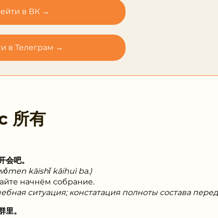
ейти в ВК →
и в Телеграм →
 с
所有
开会吧。
 wǒmen kāishǐ kāihuì ba.)
вайте начнём собрание.
чебная ситуация; констатация полноты состава перед
群里。