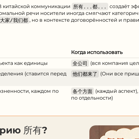
 В китайской коммуникации
所有...都...
создаёт эф
рмальной речи носители иногда смягчают категорич
大家/我们都
, но в контексте договорённостей и прав
Когда использовать
ъекта как единицы
全公司
(вся компания цел
деления (ставится перед
他们都来了
(Они все приш
озненности, каждом по
各个方面
(каждый аспект)
по отдельности)
орию 所有?