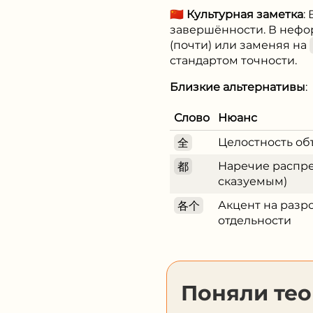
🇨🇳
Культурная заметка
:
завершённости. В нефо
(почти) или заменяя на
стандартом точности.
Близкие альтернативы
:
Слово
Нюанс
全
Целостность об
都
Наречие распре
сказуемым)
各个
Акцент на разр
отдельности
Поняли те