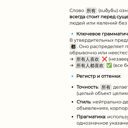
Слово
所有
(suǒyǒu) оз
всегда стоит перед су
людей или явлений без
🔹
Ключевое грамматич
В утвердительных пред
都
. Оно распределяет 
обрывочно или неестес
→
所有人喜欢
❌ (незаве
→
所有人都喜欢
✅ (все б
🔹
Регистр и оттенки
:
Точность
:
所有
делае
(целый объект целик
Стиль
: нейтрально-д
объявлениях, корпор
Прагматика
: использ
однозначное указани