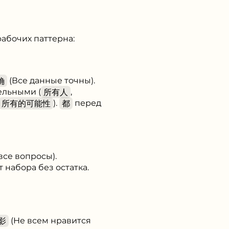
рабочих паттерна:
确
(Все данные точны).
ельными (
所有人
,
所有的可能性
).
都
перед
се вопросы).
 набора без остатка.
影
(Не всем нравится