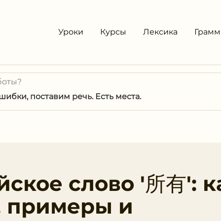
Уроки
Курсы
Лексика
Грамм
боты?
ибки, поставим речь. Есть места.
ское слово '所有': к
, примеры и