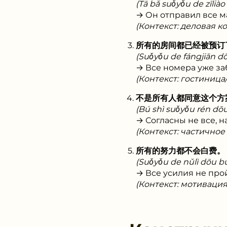
(Tā bǎ suǒyǒu de zīliào 
→ Он отправил все м
(Контекст: деловая 
所有的房间都已经被预订
(Suǒyǒu de fángjiān dōu
→ Все номера уже з
(Контекст: гостиница
不是所有人都同意这个方
(Bú shì suǒyǒu rén dō
→ Согласны не все, н
(Контекст: частичное
所有的努力都不会白费。
(Suǒyǒu de nǔlì dōu bú 
→ Все усилия не про
(Контекст: мотиваци