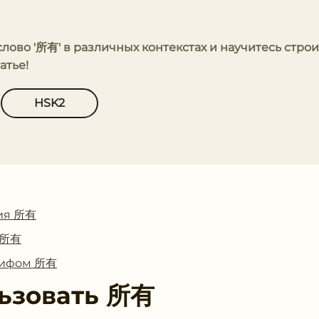
слово '所有' в различных контекстах и научитесь строи
атье!
HSK2
ия 所有
с 所有
глифом 所有
ьзовать
所有