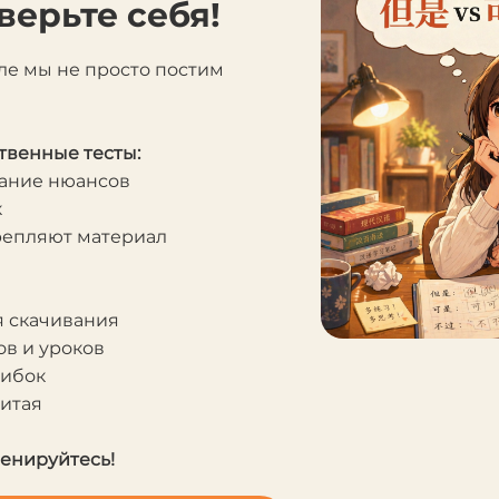
верьте себя!
ле мы не просто постим
твенные тесты:
мание нюансов
к
крепляют материал
я скачивания
в и уроков
шибок
Китая
ренируйтесь!