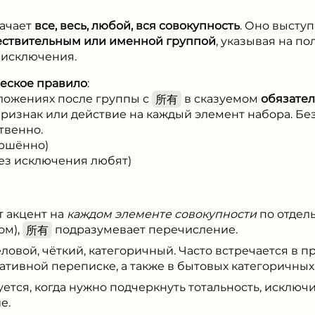
начает
все, весь, любой, вся совокупность
. Оно высту
ществительным или именной группой
, указывая на п
 исключения.
еское правило
:
ложениях после группы с
所有
в сказуемом
обязател
признак или действие на каждый элемент набора. Бе
твенно.
ршённо)
ез исключения любят)
т акцент на
каждом элементе совокупности
по отдель
ом),
所有
подразумевает перечисление.
еловой, чёткий, категоричный. Часто встречается в п
ативной переписке, а также в бытовых категоричных
уется, когда нужно подчеркнуть тотальность, исключ
е.