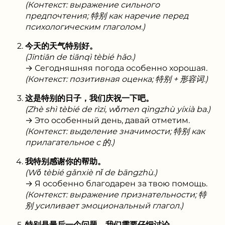
(Контекст: выражение сильного
предпочтения; 特别 как наречие перед
психологическим глаголом.)
今天的天气特别好。
(Jīntiān de tiānqì tèbié hǎo.)
→ Сегодняшняя погода особенно хорошая.
(Контекст: позитивная оценка; 特别 + 形容词.)
这是特别的日子，我们庆祝一下吧。
(Zhè shì tèbié de rìzi, wǒmen qìngzhù yíxià ba.)
→ Это особенный день, давай отметим.
(Контекст: выделение значимости; 特别 как
прилагательное с 的.)
我特别感谢你的帮助。
(Wǒ tèbié gǎnxiè nǐ de bāngzhù.)
→ Я особенно благодарен за твою помощь.
(Контекст: выражение признательности; 特
别 усиливает эмоциональный глагол.)
特别是最后一个问题，我们需要仔细讨论。