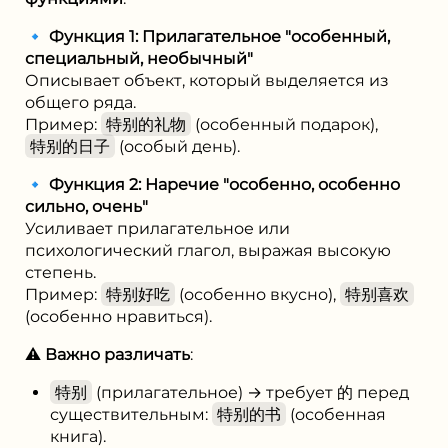
🔹
Функция 1: Прилагательное "особенный,
специальный, необычный"
Описывает объект, который выделяется из
общего ряда.
Пример:
特别的礼物
(особенный подарок),
特别的日子
(особый день).
🔹
Функция 2: Наречие "особенно, особенно
сильно, очень"
Усиливает прилагательное или
психологический глагол, выражая высокую
степень.
Пример:
特别好吃
(особенно вкусно),
特别喜欢
(особенно нравиться).
⚠️
Важно различать
:
特别
(прилагательное) → требует 的 перед
существительным:
特别的书
(особенная
книга).