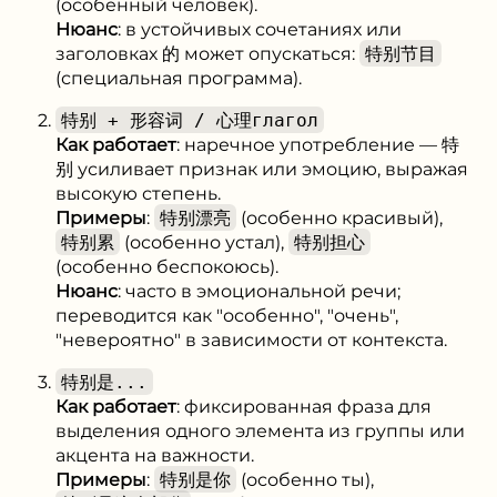
(особенный человек).
Нюанс
: в устойчивых сочетаниях или
заголовках 的 может опускаться:
特别节目
(специальная программа).
特别 + 形容词 / 心理глагол
Как работает
: наречное употребление — 特
别 усиливает признак или эмоцию, выражая
высокую степень.
Примеры
:
特别漂亮
(особенно красивый),
特别累
(особенно устал),
特别担心
(особенно беспокоюсь).
Нюанс
: часто в эмоциональной речи;
переводится как "особенно", "очень",
"невероятно" в зависимости от контекста.
特别是...
Как работает
: фиксированная фраза для
выделения одного элемента из группы или
акцента на важности.
Примеры
:
特别是你
(особенно ты),