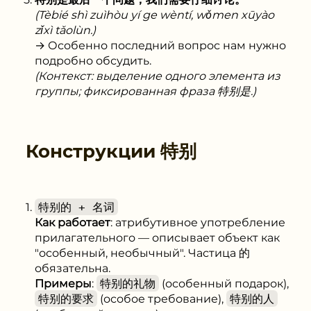
(Tèbié shì zuìhòu yí ge wèntí, wǒmen xūyào
zǐxì tǎolùn.)
→ Особенно последний вопрос нам нужно
подробно обсудить.
(Контекст: выделение одного элемента из
группы; фиксированная фраза 特别是.)
Конструкции
特别
特别的 + 名词
Как работает
: атрибутивное употребление
прилагательного — описывает объект как
"особенный, необычный". Частица 的
обязательна.
Примеры
:
特别的礼物
(особенный подарок),
特别的要求
(особое требование),
特别的人