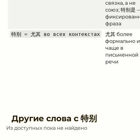
связка, а не
союз; 特别是 
фиксирован
фраза
特别 = 尤其 во всех контекстах
尤其 более
формально и
чаще в
письменной
речи
Другие слова с
特别
Из доступных пока не найдено