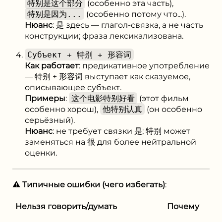
特别是这个部分
(особенно эта часть),
特别是因为...
(особенно потому что...).
Нюанс
: 是 здесь — глагол-связка, а не часть
конструкции; фраза лексикализована.
Субъект + 特别 + 形容词
Как работает
: предикативное употребление
— 特别 + 形容词 выступает как сказуемое,
описывающее субъект.
Примеры
:
这个电影特别好看
(этот фильм
особенно хорош),
他特别认真
(он особенно
серьёзный).
Нюанс
: не требует связки 是; 特别 может
заменяться на 很 для более нейтральной
оценки.
⚠️ Типичные ошибки (чего избегать)
:
Нельзя говорить/думать
Почему