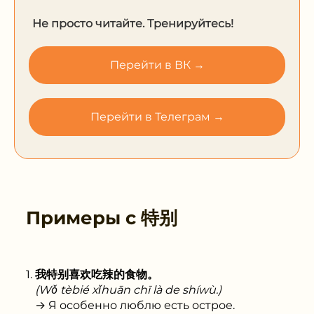
Не просто читайте. Тренируйтесь!
Перейти в ВК →
Перейти в Телеграм →
Примеры с
特别
我特别喜欢吃辣的食物。
(Wǒ tèbié xǐhuān chī là de shíwù.)
→ Я особенно люблю есть острое.