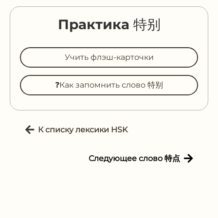
Практика 特别
Учить флэш-карточки
❓Как запомнить слово 特别
К списку лексики HSK
Следующее слово 特点