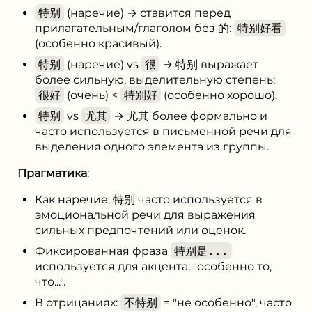
特别
(наречие) → ставится перед
прилагательным/глаголом без 的:
特别好看
(особенно красивый).
特别
(наречие) vs
很
→ 特别 выражает
более сильную, выделительную степень:
很好
(очень) <
特别好
(особенно хорошо).
特别
vs
尤其
→ 尤其 более формально и
часто используется в письменной речи для
выделения одного элемента из группы.
Прагматика
:
Как наречие, 特别 часто используется в
эмоциональной речи для выражения
сильных предпочтений или оценок.
Фиксированная фраза
特别是...
используется для акцента: "особенно то,
что...".
В отрицаниях:
不特别
= "не особенно", часто