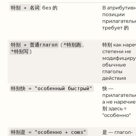
特别 + 名词
без 的
В атрибутив
позиции
прилагатель
требует 的
特别 + 普通глагол
(
*特别跑
,
特别 как наре
*特别写
)
степени не
модифициру
обычные
глаголы
действия
特别快 = "особенный быстрый"
快 —
прилагатель
а не наречие
别 здесь =
"особенно"
特别是 = "особенно + союз"
是 — глагол-