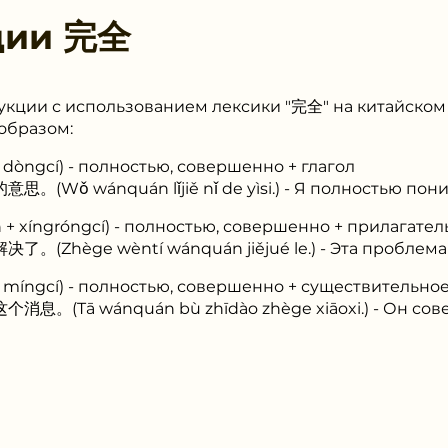
ции
完全
укции с использованием лексики "完全" на китайском
образом:
dòngcí) - полностью, совершенно + глагол
Wǒ wánquán lǐjiě nǐ de yìsi.) - Я полностью пон
 xíngróngcí) - полностью, совершенно + прилагател
(Zhège wèntí wánquán jiějué le.) - Эта проблема
míngcí) - полностью, совершенно + существительно
。(Tā wánquán bù zhīdào zhège xiāoxi.) - Он сове