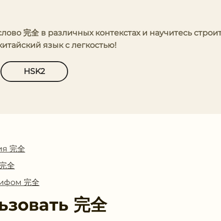
 слово 完全 в различных контекстах и научитесь строи
итайский язык с легкостью!
HSK2
ия 完全
с 完全
глифом 完全
ьзовать
完全