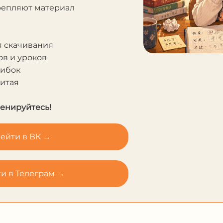
крепляют материал
я скачивания
в и уроков
шибок
Китая
ренируйтесь!
ейти в ВК →
и в Телеграм →