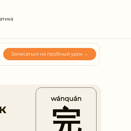
атика
Записаться на пробный урок →
wánquán
к
完