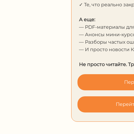
✓ Те, что реально за
А еще:
— PDF-материалы дл
— Анонсы мини-курсо
— Разборы частых о
— И просто новости 
Не просто читайте. Т
Пер
Перейт