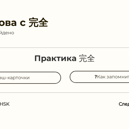
ова с
完全
айдено
Практика 完全
❓Как запомни
эш-карточки
 HSK
Сле