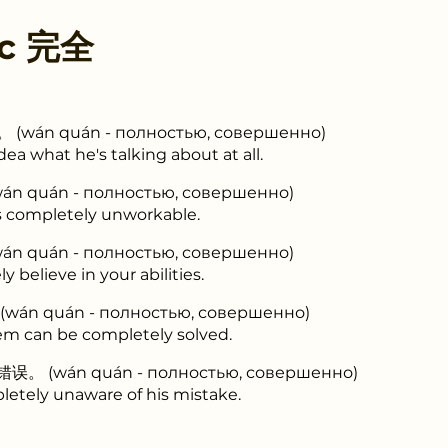
 с
完全
n quán - полностью, совершенно)
idea what he's talking about at all.
uán - полностью, совершенно)
 is completely unworkable.
uán - полностью, совершенно)
y believe in your abilities.
 quán - полностью, совершенно)
lem can be completely solved.
wán quán - полностью, совершенно)
pletely unaware of his mistake.