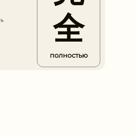
全
ть
полностью