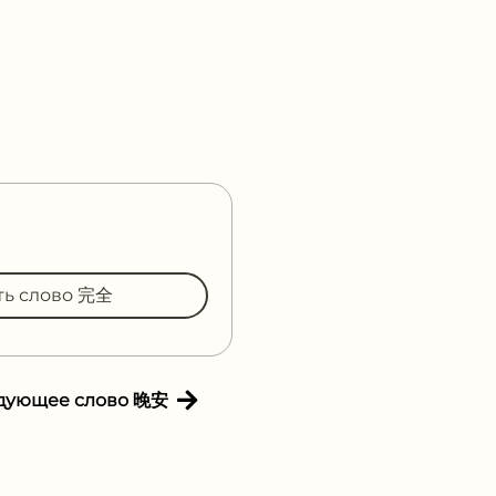
ть слово 完全
дующее слово 晚安