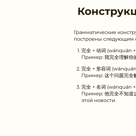
Конструк
Грамматические констр
построены следующим 
完全 + 动词 (wánquán + 
Пример: 我完全理解你的意思。(
完全 + 形容词 (wánquán +
Пример: 这个问题完全解决了。
完全 + 名词 (wánquán + 
Пример: 他完全不知道这个消息
этой новости.