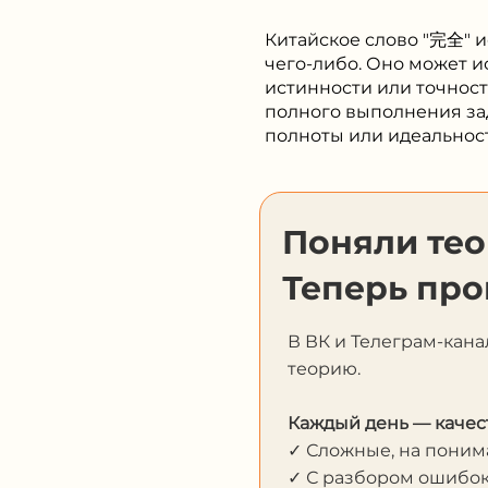
Китайское слово "完全" и
чего-либо. Оно может и
истинности или точност
полного выполнения зад
полноты или идеальност
Поняли те
Теперь про
В ВК и Телеграм-кана
теорию.
Каждый день — качес
✓ Сложные, на пони
✓ С разбором ошибо