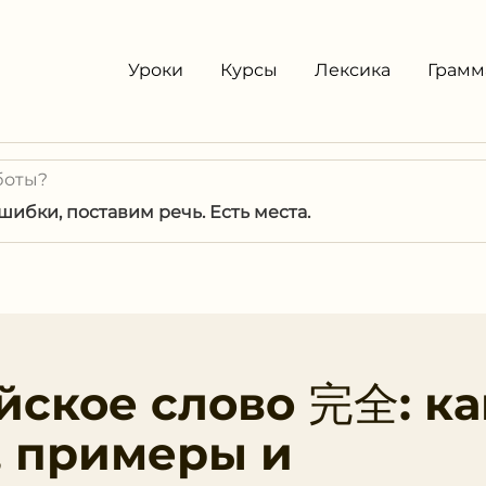
Уроки
Курсы
Лексика
Грамм
боты?
ибки, поставим речь. Есть места.
йское слово 完全: ка
, примеры и