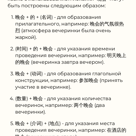
быть построены следующим образом:
晚会 + 的 + (名词) - для образования
прилагательного, например: 晚会的气氛很热
烈 (атмосфера вечеринки была очень
жаркой).
(时间) + 的 + 晚会 - для указания времени
проведения вечеринки, например: 明天晚上
的晚会 (вечеринка завтра вечером).
晚会 + (动词) - для образования глагольной
конструкции, например: 参加晚会 (принять
участие в вечеринке).
(数量) + 晚会 - для указания количества
вечеринок, например: 两个晚会 (два
вечеринки).
晚会 + (介词) + (地点) - для указания места
проведения вечеринки, например: 在酒店的