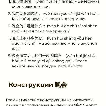
晚会很热闹。 (wǎn huì hěn rè nào) - Вечеринка
очень оживленная.
我们要参加晚会。 (wǒ men yào cān jiā wǎn huì) -
Мы собираемся посетить вечеринку.
晚会的主题是什么？ (wǎn huì de zhǔ tí shì shén
me) - Какая тема вечеринки?
晚会上有很多美食。 (wǎn huì shàng yǒu hěn
duō měi shí) - На вечеринке много вкусной
еды.
晚会结束后，我们一起去唱歌。 (wǎn huì jié shù
hòu, wǒ men yì qǐ qù chàng gē) - После
вечеринки мы пойдем петь вместе.
Конструкции
晚会
Грамматические конструкции на китайском
языке с использованием лексики "晚会" могут