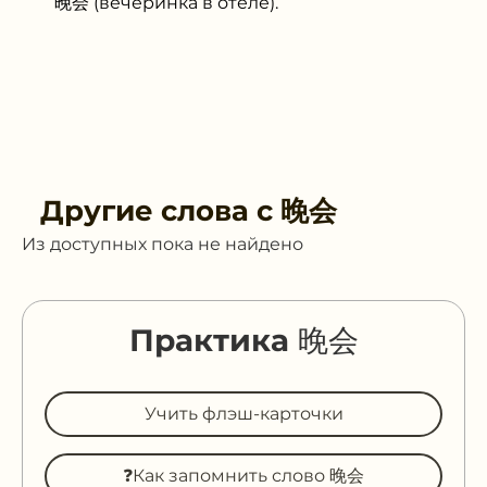
晚会 (вечеринка в отеле).
Другие слова с
晚会
Из доступных пока не найдено
Практика 晚会
Учить флэш-карточки
❓Как запомнить слово 晚会