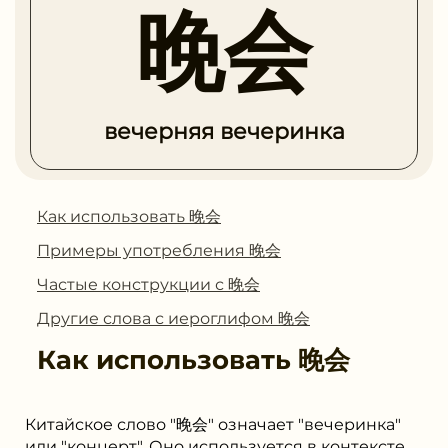
晚会
вечерняя вечеринка
Как использовать 晚会
Примеры употребления 晚会
Частые конструкции с 晚会
Другие слова с иероглифом 晚会
Как использовать
晚会
Китайское слово "晚会" означает "вечеринка"
или "концерт". Оно используется в контексте