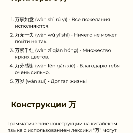
万事如意 (wàn shì rú yì) - Все пожелания
исполняются.
万无一失 (wàn wú yī shī) - Ничего не может
пойти не так.
万紫千红 (wàn zǐ qiān hóng) - Множество
ярких цветов.
万分感谢 (wàn fēn gǎn xiè) - Благодарю тебя
очень сильно.
万岁 (wàn suì) - Долгая жизнь!
Конструкции
万
Грамматические конструкции на китайском
языке с использованием лексики "万" могут