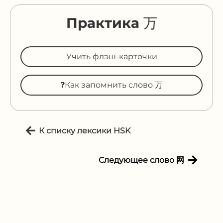
Практика 万
Учить флэш-карточки
❓Как запомнить слово 万
К списку лексики HSK
Следующее слово 网