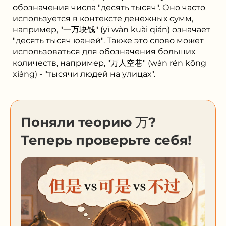
обозначения числа "десять тысяч". Оно часто
используется в контексте денежных сумм,
например, "一万块钱" (yī wàn kuài qián) означает
"десять тысяч юаней". Также это слово может
использоваться для обозначения больших
количеств, например, "万人空巷" (wàn rén kōng
xiàng) - "тысячи людей на улицах".
Поняли теорию 万?
Теперь проверьте себя!