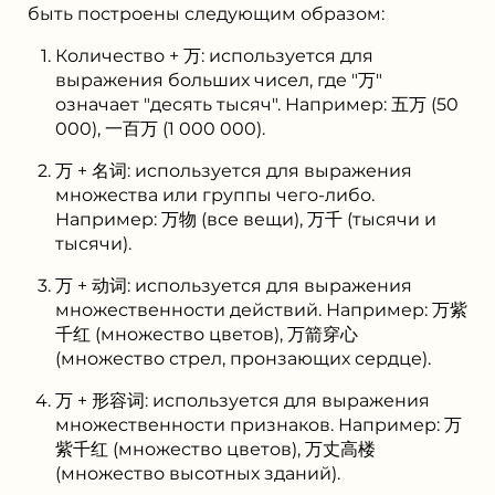
быть построены следующим образом:
Количество + 万: используется для
выражения больших чисел, где "万"
означает "десять тысяч". Например: 五万 (50
000), 一百万 (1 000 000).
万 + 名词: используется для выражения
множества или группы чего-либо.
Например: 万物 (все вещи), 万千 (тысячи и
тысячи).
万 + 动词: используется для выражения
множественности действий. Например: 万紫
千红 (множество цветов), 万箭穿心
(множество стрел, пронзающих сердце).
万 + 形容词: используется для выражения
множественности признаков. Например: 万
紫千红 (множество цветов), 万丈高楼
(множество высотных зданий).