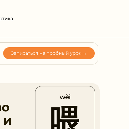
атика
Записаться на пробный урок →
wèi
во
喂
 и