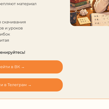
крепляют материал
я скачивания
в и уроков
шибок
Китая
ренируйтесь!
ейти в ВК →
и в Телеграм →