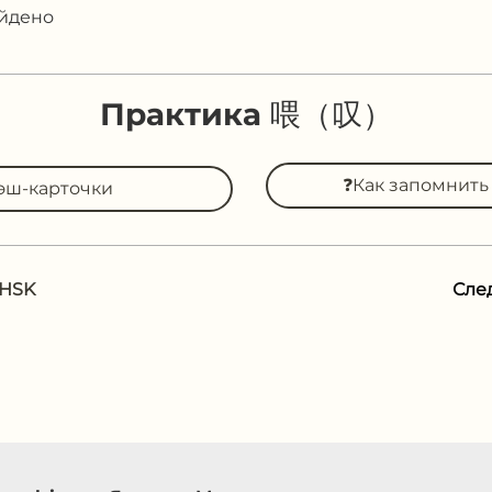
айдено
Практика 喂（叹）
❓Как запомнит
эш-карточки
 HSK
Сле