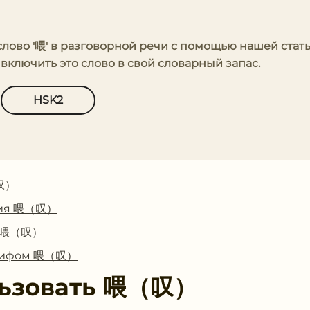
 слово '喂' в разговорной речи с помощью нашей стат
включить это слово в свой словарный запас.
HSK2
（叹）
ния 喂（叹）
 с 喂（叹）
оглифом 喂（叹）
ьзовать
喂（叹）