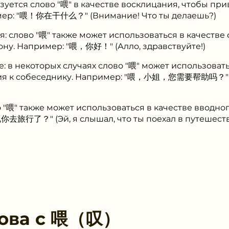
зуется слово "喂" в качестве восклицания, чтобы пр
мер: "喂！你在干什么？" (Внимание! Что ты делаешь?)
: слово "喂" также может использоваться в качеств
ону. Например: "喂，你好！" (Алло, здравствуйте!)
 в некоторых случаях слово "喂" может использовать
ия к собеседнику. Например: "喂，小姐，您需要帮助吗？" (И
 "喂" также может использоваться в качестве вводног
旅行了？" (Эй, я слышал, что ты поехал в путешеств
ова с
喂（叹）