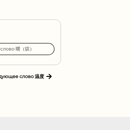
ь слово 喂（叹）
дующее слово 温度