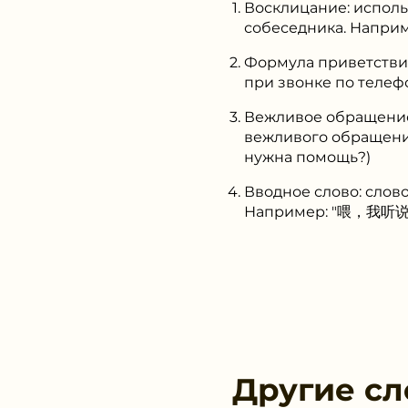
Восклицание: исполь
собеседника. Напри
Формула приветствия
при звонке по телеф
Вежливое обращение:
вежливого обращен
нужна помощь?)
Вводное слово: слово
Например: "喂，我听说你去
Другие сл