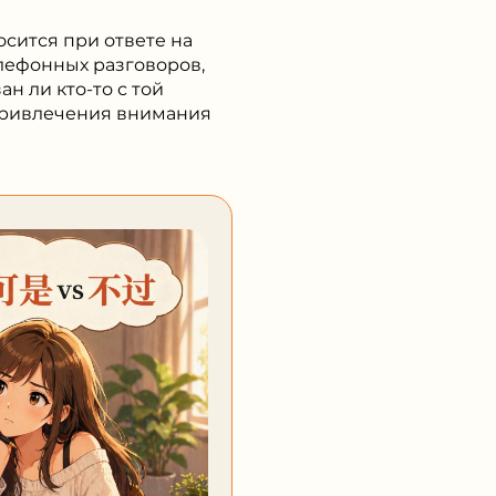
осится при ответе на
лефонных разговоров,
н ли кто-то с той
 привлечения внимания