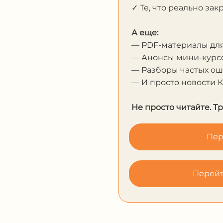
✓ Те, что реально за
А еще:
— PDF-материалы дл
— Анонсы мини-курсо
— Разборы частых о
— И просто новости 
Не просто читайте. Т
Пер
Перейт