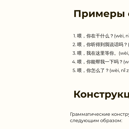
Примеры
喂，你在干什么？(wèi, nǐ zà
喂，你听得到我说话吗？(wèi, n
喂，我在这里等你。(wèi, wǒ zà
喂，你能帮我一下吗？(wèi, nǐ
喂，你怎么了？(wèi, nǐ zěn 
Конструк
Грамматические констр
следующим образом: