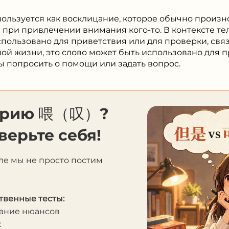
пользуется как восклицание, которое обычно произн
при привлечении внимания кого-то. В контексте те
пользовано для приветствия или для проверки, связа
ной жизни, это слово может быть использовано для
бы попросить о помощи или задать вопрос.
еорию 喂（叹）?
верьте себя!
ле мы не просто постим
твенные тесты:
мание нюансов
к