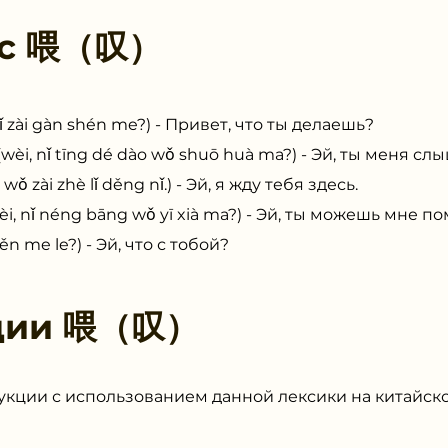
 с
喂（叹）
i gàn shén me?) - Привет, что ты делаешь?
ǐ tīng dé dào wǒ shuō huà ma?) - Эй, ты меня сл
i zhè lǐ děng nǐ.) - Эй, я жду тебя здесь.
 néng bāng wǒ yī xià ma?) - Эй, ты можешь мне по
me le?) - Эй, что с тобой?
ции
喂（叹）
укции с использованием данной лексики на китайск