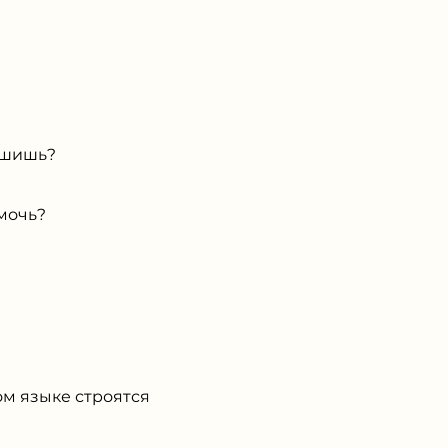
ышишь?
мочь?
ом языке строятся