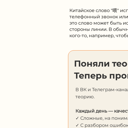
Китайское слово "喂" ис
телефонный звонок или 
это слово может быть ис
стороны линии. В обыч
кого-то, например, что
Поняли т
Теперь про
В ВК и Телеграм-кана
теорию.
Каждый день — качес
✓ Сложные, на пони
✓ С разбором ошибо