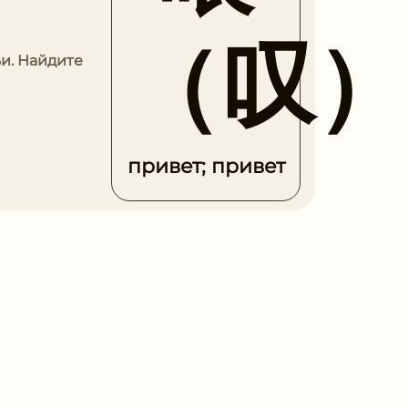
（叹
ьи. Найдите
привет; привет