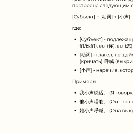
построена следующим 
[Субъект] + [动词] + [小声]
где:
[Субъект] - подлежаще
们/她们), вы (你), вы (您) 
[动词] - глагол, т.е. д
(кричать), 呼喊 (выкрик
[小声] - наречие, кото
Примеры:
我小声说话。 (Я говорю 
他小声唱歌。 (Он поет ш
她小声呼喊。 (Она выкри