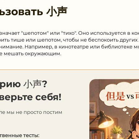
ьзовать
小声
начает "шепотом" или "тихо". Оно используется в ко
рить тише или шепотом, чтобы не беспокоить других
нимание. Например, в кинотеатре или библиотеке 
 не мешать окружающим.
орию 小声?
верьте себя!
ле мы не просто постим
твенные тесты: