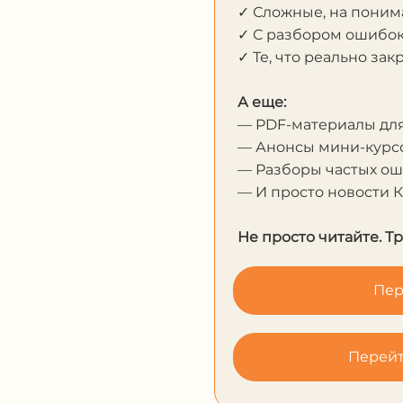
✓ Сложные, на пони
✓ С разбором ошибо
✓ Те, что реально за
А еще:
— PDF-материалы дл
— Анонсы мини-курсо
— Разборы частых о
— И просто новости 
Не просто читайте. Т
Пер
Перейт