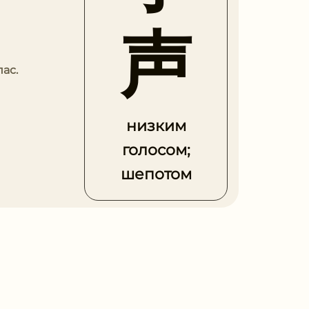
声
ас.
низким
голосом;
шепотом