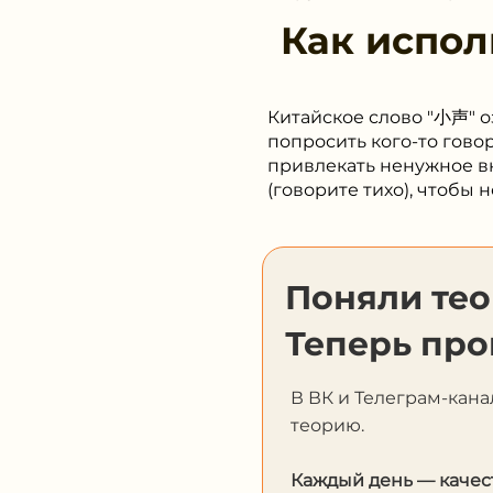
Как испол
Китайское слово "小声" оз
попросить кого-то гово
привлекать ненужное в
(говорите тихо), чтобы
Поняли те
Теперь про
В ВК и Телеграм-кана
теорию.
Каждый день — качес