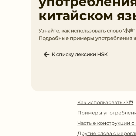
употребления
китайском яз
Узнайте, как использовать слово '小声
Подробные примеры употребления жд
К списку лексики HSK
Как использовать 小声
Примеры употреблен
Частые конструкции 
Другие слова с иеро