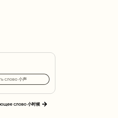
ть слово 小声
ующее слово 小时候