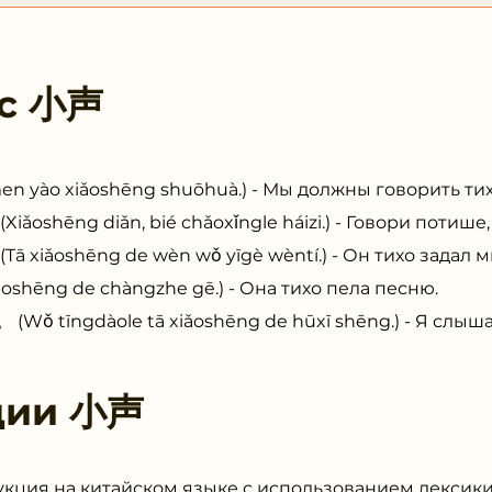
 с
小声
o xiǎoshēng shuōhuà.) - Мы должны говорить тих
ēng diǎn, bié chǎoxǐngle háizi.) - Говори потише,
oshēng de wèn wǒ yīgè wèntí.) - Он тихо задал м
ēng de chàngzhe gē.) - Она тихо пела песню.
ngdàole tā xiǎoshēng de hūxī shēng.) - Я слышал
ции
小声
укция на китайском языке с использованием лексик