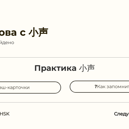
ова с
小声
айдено
Практика 小声
❓Как запомни
эш-карточки
 HSK
След