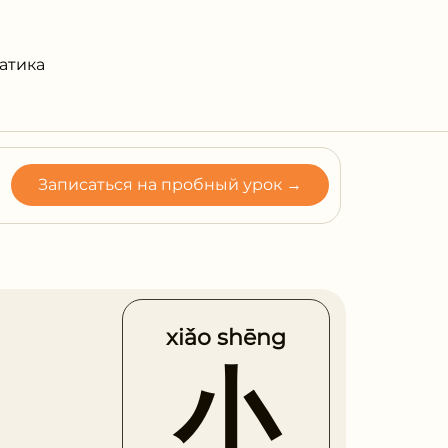
атика
Записаться на пробный урок →
xiǎo shēng
小