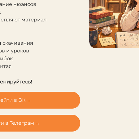
мание нюансов
к
крепляют материал
я скачивания
в и уроков
шибок
Китая
ренируйтесь!
ейти в ВК →
и в Телеграм →