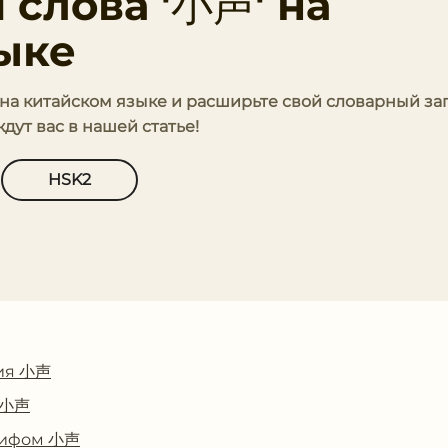
 слова '小声' на
ыке
' на китайском языке и расширьте свой словарный зап
ут вас в нашей статье!
HSK2
ия 小声
с 小声
глифом 小声