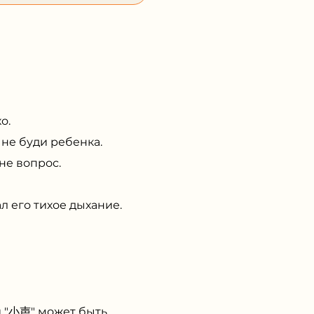
о.
 не буди ребенка.
не вопрос.
 его тихое дыхание.
и "小声" может быть