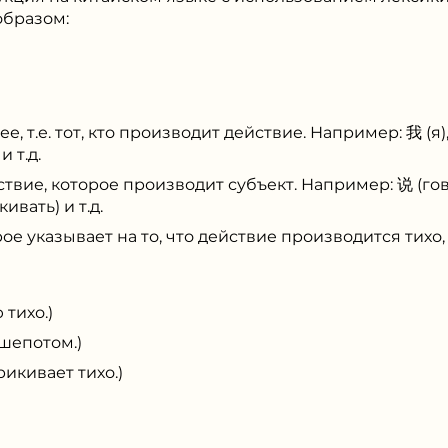
образом:
е, т.е. тот, кто производит действие. Например: 我 (я), 
и т.д.
ействие, которое производит субъект. Например: 说 (гов
ивать) и т.д.
рое указывает на то, что действие производится тихо
тихо.)
епотом.)
кивает тихо.)