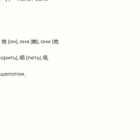
他 (он), она (她), они (他
орить), 唱 (петь), 吼
, шепотом.