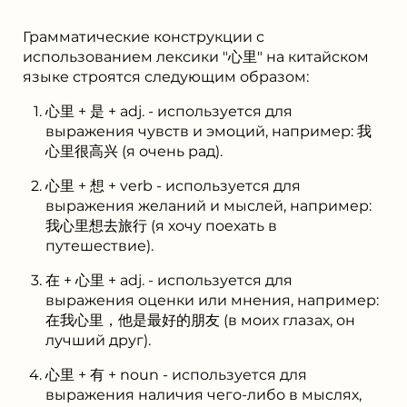
Грамматические конструкции с
использованием лексики "心里" на китайском
языке строятся следующим образом:
心里 + 是 + adj. - используется для
выражения чувств и эмоций, например: 我
心里很高兴 (я очень рад).
心里 + 想 + verb - используется для
выражения желаний и мыслей, например:
我心里想去旅行 (я хочу поехать в
путешествие).
在 + 心里 + adj. - используется для
выражения оценки или мнения, например:
在我心里，他是最好的朋友 (в моих глазах, он
лучший друг).
心里 + 有 + noun - используется для
выражения наличия чего-либо в мыслях,