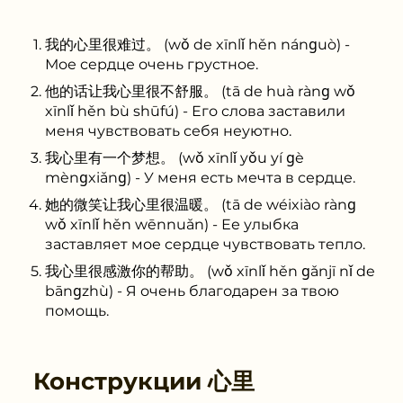
我的心里很难过。 (wǒ de xīnlǐ hěn nánɡuò) -
Мое сердце очень грустное.
他的话让我心里很不舒服。 (tā de huà rànɡ wǒ
xīnlǐ hěn bù shūfú) - Его слова заставили
меня чувствовать себя неуютно.
我心里有一个梦想。 (wǒ xīnlǐ yǒu yí ɡè
mènɡxiǎnɡ) - У меня есть мечта в сердце.
她的微笑让我心里很温暖。 (tā de wéixiào rànɡ
wǒ xīnlǐ hěn wēnnuǎn) - Ее улыбка
заставляет мое сердце чувствовать тепло.
我心里很感激你的帮助。 (wǒ xīnlǐ hěn ɡǎnjī nǐ de
bānɡzhù) - Я очень благодарен за твою
помощь.
Конструкции
心里