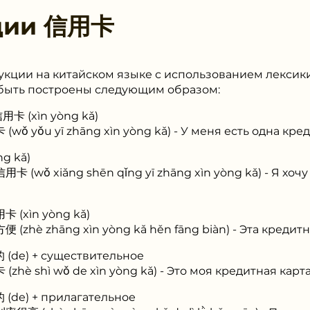
ции
信用卡
кции на китайском языке с использованием лексики 
т быть построены следующим образом:
用卡 (xìn yòng kǎ)
 yǒu yī zhāng xìn yòng kǎ) - У меня есть одна кред
ng kǎ)
wǒ xiǎng shēn qǐng yī zhāng xìn yòng kǎ) - Я хочу 
卡 (xìn yòng kǎ)
hè zhāng xìn yòng kǎ hěn fāng biàn) - Эта кредитна
的 (de) + существительное
è shì wǒ de xìn yòng kǎ) - Это моя кредитная карта
的 (de) + прилагательное