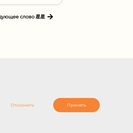
дующее слово 星星
Отклонить
Принять