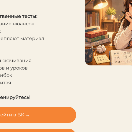
твенные тесты:
мание нюансов
к
крепляют материал
я скачивания
в и уроков
шибок
Китая
ренируйтесь!
ейти в ВК →