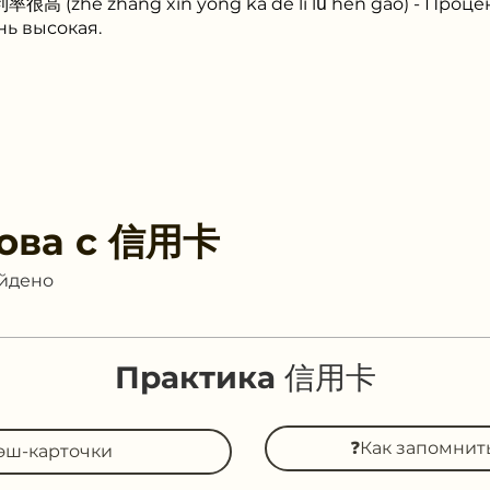
(zhè zhāng xìn yòng kǎ de lì lǜ hěn gāo) - Процен
нь высокая.
ова с
信用卡
айдено
Практика 信用卡
❓Как запомни
эш-карточки