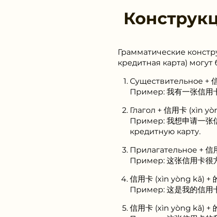
Конструк
Грамматические констру
кредитная карта) могу
Существительное + 信
Пример: 我有一张信用卡 (wǒ
Глагол + 信用卡 (xìn yò
Пример: 我想申请一张信用卡 (
кредитную карту.
Прилагательное + 信用
Пример: 这张信用卡很方便 (z
信用卡 (xìn yòng kǎ) + 
Пример: 这是我的信用卡 (zh
信用卡 (xìn yòng kǎ) + 