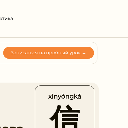
атика
Записаться на пробный урок →
xìnyòngkǎ
信