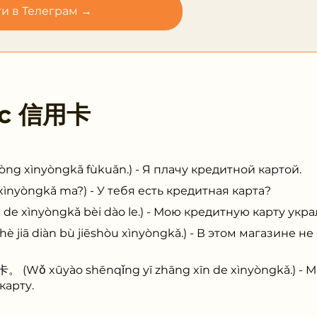
и в Телеграм →
 с
信用卡
ìnyòngkǎ fùkuǎn.) - Я плачу кредитной картой.
yòngkǎ ma?) - У тебя есть кредитная карта?
nyòngkǎ bèi dào le.) - Мою кредитную карту укра
 diàn bù jiēshòu xìnyòngkǎ.) - В этом магазине н
xūyào shēnqǐng yī zhāng xīn de xìnyòngkǎ.) - Мн
карту.