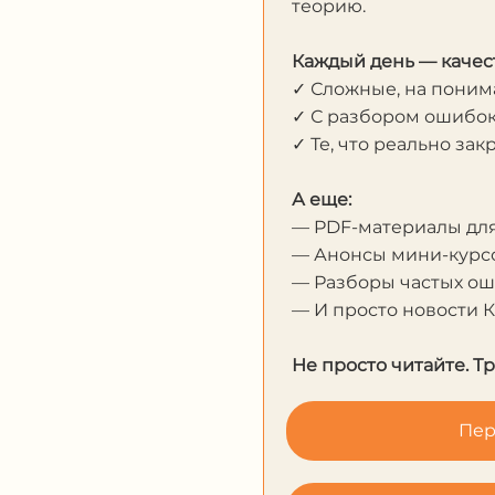
теорию.
Каждый день — качес
✓ Сложные, на пони
✓ С разбором ошибо
✓ Те, что реально за
А еще:
— PDF-материалы дл
— Анонсы мини-курсо
— Разборы частых о
— И просто новости 
Не просто читайте. Т
Пер