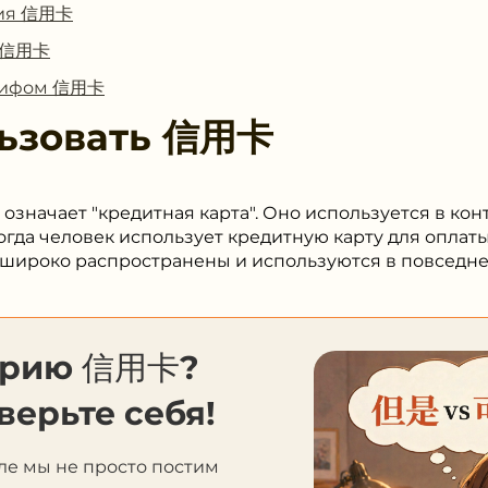
ния 信用卡
с 信用卡
глифом 信用卡
ьзовать
信用卡
означает "кредитная карта". Оно используется в ко
гда человек использует кредитную карту для оплаты 
 широко распространены и используются в повседн
орию 信用卡?
верьте себя!
ле мы не просто постим