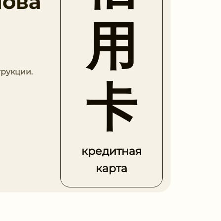
лова
用
трукции.
卡
кредитная
карта