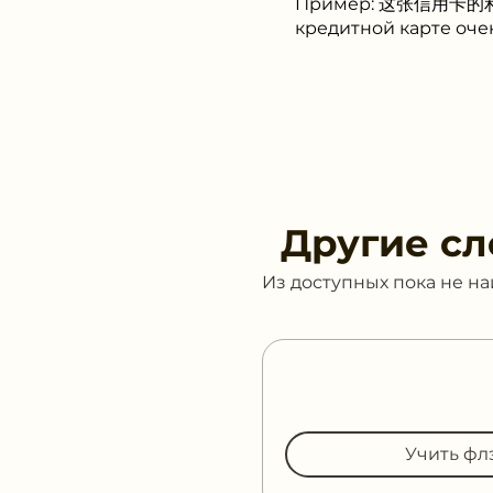
Пример: 这张信用卡的利率很高 
кредитной карте оче
Другие сл
Из доступных пока не н
Учить фл