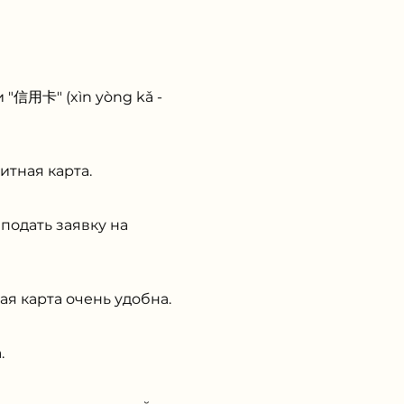
"信用卡" (xìn yòng kǎ -
итная карта.
подать заявку на
я карта очень удобна.
.