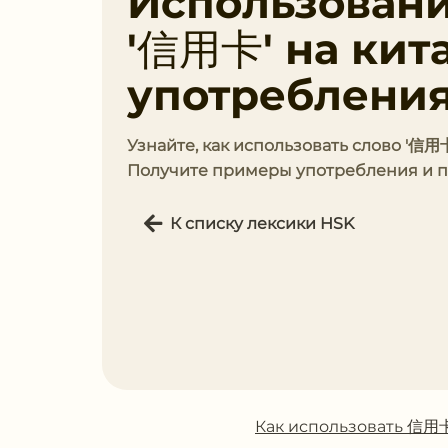
Использовани
'信用卡' на кит
употребления
Узнайте, как использовать слово '信用
Получите примеры употребления и по
К списку лексики HSK
Как использовать 信用