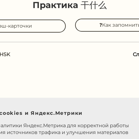
Практика 干什么
❓Как запомни
эш-карточки
 HSK
С
cookies и Яндекс.Метрики
налитики Яндекс.Метрика для корректной работы
ния источников трафика и улучшения материалов