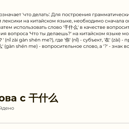
означает 'что делать'. Для построения грамматическ
лексики на китайском языке, необходимо сначала о
затем использовать слово '干什么' в качестве вопросит
я вопроса 'Что ты делаешь?' на китайском языке м
 zài gàn shén me?), где '你' (nǐ) - субъект, '在' (zài) 
(gàn shén me) - вопросительное слово, а '?' - знак в
ова с
干什么
айдено