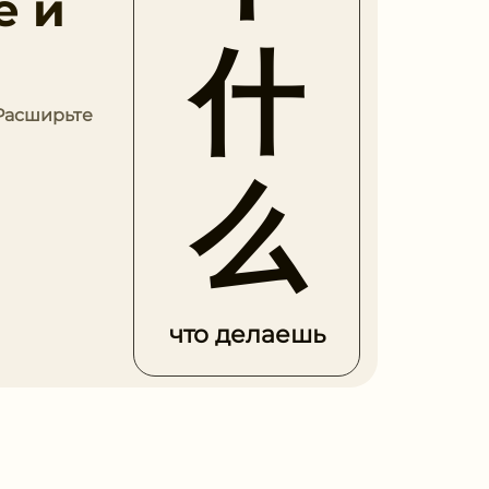
е и
什
 Расширьте
么
что делаешь