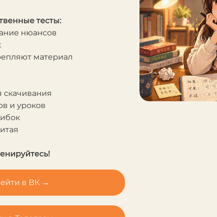
твенные тесты:
мание нюансов
к
крепляют материал
я скачивания
в и уроков
шибок
Китая
ренируйтесь!
ейти в ВК →