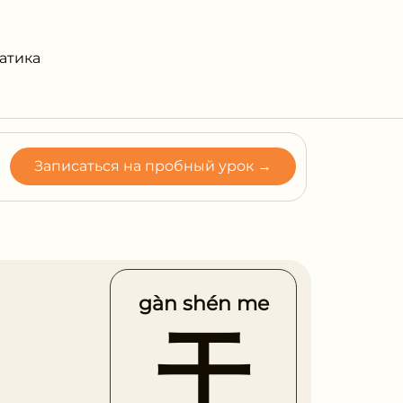
атика
Записаться на пробный урок →
gàn shén me
干