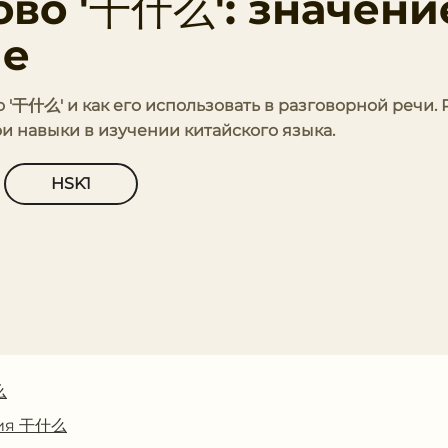
ово '干什么': значени
ие
о '干什么' и как его использовать в разговорной речи.
и навыки в изучении китайского языка.
HSK1
么
ния 干什么