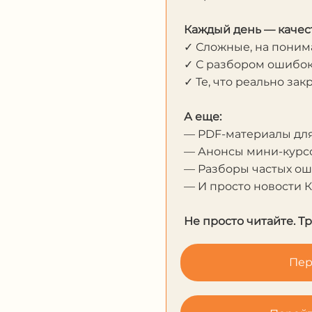
Каждый день — качес
✓ Сложные, на пони
✓ С разбором ошибо
✓ Те, что реально за
А еще:
— PDF-материалы дл
— Анонсы мини-курсо
— Разборы частых о
— И просто новости 
Не просто читайте. Т
Пер