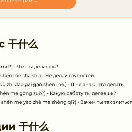
и в Телеграм →
 с
干什么
e?) - Что ты делаешь?
n me shǎ shì.) - Не делай глупостей.
 dào gāi gàn shén me.) - Я не знаю, что делать.
n me gōng zuò?) - Какую работу ты делаешь?
 me yào zhè me shēng qì?) - Зачем ты так злитьс
ции
干什么