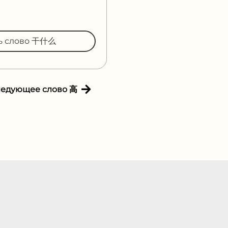
ть слово 干什么
ледующее слово 高