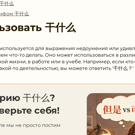
с 干什么
глифом 干什么
ьзовать
干什么
 используется для выражения недоумения или удивле
ачем что-то делать. Оно может использоваться в разл
ой жизни, в работе или в учебе. Например, если кто-
акой-то деятельностью, вы можете ответить '干什么？' (
орию 干什么?
верьте себя!
ле мы не просто постим