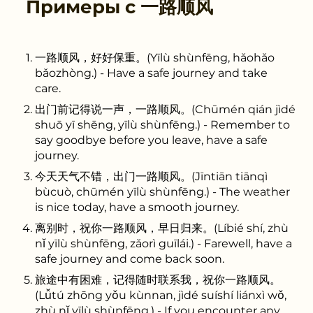
Примеры с
一路顺风
一路顺风，好好保重。(Yīlù shùnfēng, hǎohǎo
bǎozhòng.) - Have a safe journey and take
care.
出门前记得说一声，一路顺风。(Chūmén qián jìdé
shuō yī shēng, yīlù shùnfēng.) - Remember to
say goodbye before you leave, have a safe
journey.
今天天气不错，出门一路顺风。(Jīntiān tiānqì
bùcuò, chūmén yīlù shùnfēng.) - The weather
is nice today, have a smooth journey.
离别时，祝你一路顺风，早日归来。(Líbié shí, zhù
nǐ yīlù shùnfēng, zǎorì guīlái.) - Farewell, have a
safe journey and come back soon.
旅途中有困难，记得随时联系我，祝你一路顺风。
(Lǚtú zhōng yǒu kùnnan, jìdé suíshí liánxì wǒ,
zhù nǐ yīlù shùnfēng.) - If you encounter any