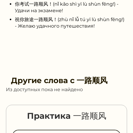
你考试一路顺风！(nǐ kǎo shì yī lù shùn fēng!) -
Удачи на экзамене!
祝你旅途一路顺风！(zhù nǐ lǚ tú yī lù shùn fēng!)
- Желаю удачного путешествия!
Другие слова с
一路顺风
Из доступных пока не найдено
Практика 一路顺风