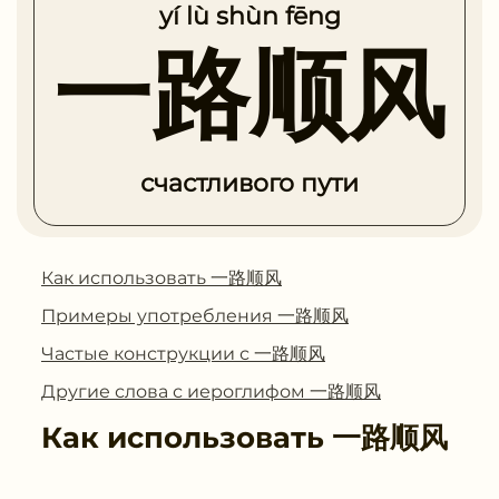
yí lù shùn fēng
一路顺风
счастливого пути
Как использовать 一路顺风
Примеры употребления 一路顺风
Частые конструкции с 一路顺风
Другие слова с иероглифом 一路顺风
Как использовать
一路顺风