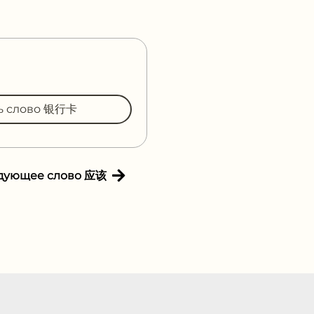
ть слово 银行卡
дующее слово 应该