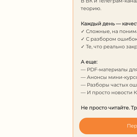
В ВК и Телеграм-кана
теорию.
Каждый день — качес
✓ Сложные, на пони
✓ С разбором ошибо
✓ Те, что реально за
А еще:
— PDF-материалы дл
— Анонсы мини-курсо
— Разборы частых о
— И просто новости 
Не просто читайте. Т
Пер