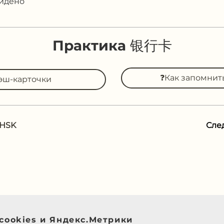
айдено
Практика 银行卡
❓Как запомни
эш-карточки
 HSK
Сле
cookies и Яндекс.Метрики