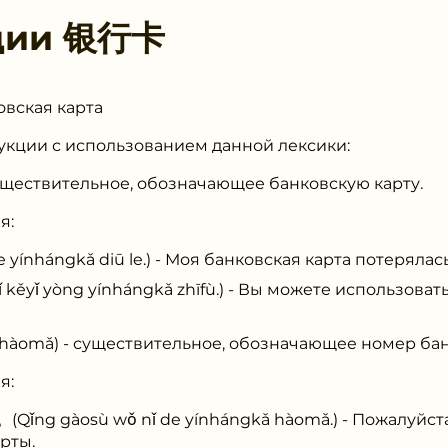
ции
银行卡
овская карта
укции с использованием данной лексики:
уществительное, обозначающее банковскую карту.
я:
ángkǎ diū le.) - Моя банковская карта потерялась
yòng yínhángkǎ zhīfù.) - Вы можете использовать
àomǎ) - существительное, обозначающее номер бан
я:
gàosù wǒ nǐ de yínhángkǎ hàomǎ.) - Пожалуйста
рты.