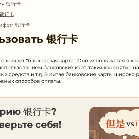
ния 银行卡
с 银行卡
глифом 银行卡
ьзовать
银行卡
означает "банковская карта". Оно используется в к
использованием банковских карт, таких как снятие н
ных средств и т.д. В Китае банковские карты широко
овных способов оплаты.
орию 银行卡?
верьте себя!