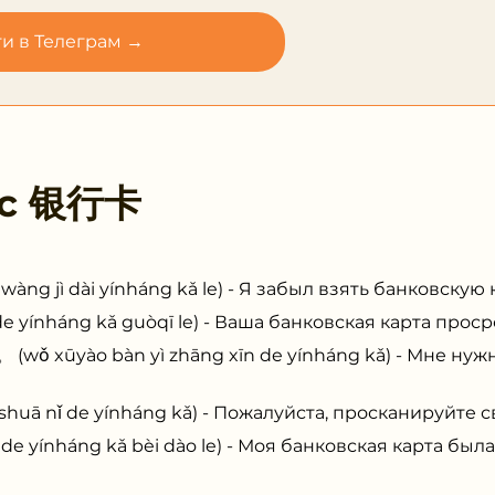
и в Телеграм →
 с
银行卡
jì dài yínháng kǎ le) - Я забыл взять банковскую к
nháng kǎ guòqī le) - Ваша банковская карта проср
ūyào bàn yì zhāng xīn de yínháng kǎ) - Мне нуж
 nǐ de yínháng kǎ) - Пожалуйста, просканируйте с
nháng kǎ bèi dào le) - Моя банковская карта была