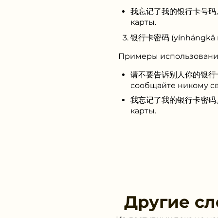
我忘记了我的银行卡号码。(Wǒ wà
карты.
银行卡密码 (yínhángkǎ m
Примеры использовани
请不要告诉别人你的银行卡密码。(Qǐ
сообщайте никому св
我忘记了我的银行卡密码。(Wǒ wà
карты.
Другие сл