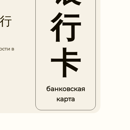
行
银行
卡
ости в
банковская
карта