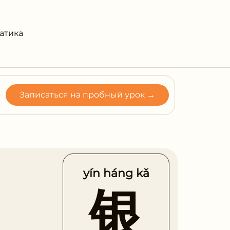
атика
Записаться на пробный урок →
yín háng kǎ
银