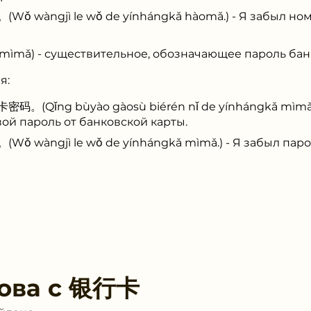
ngjì le wǒ de yínhángkǎ hàomǎ.) - Я забыл ном
ìmǎ) - существительное, обозначающее пароль бан
я:
ng bùyào gàosù biérén nǐ de yínhángkǎ mìmǎ.) 
ой пароль от банковской карты.
ngjì le wǒ de yínhángkǎ mìmǎ.) - Я забыл парол
ова с
银行卡