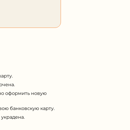
арту.
очена.
но оформить новую
вою банковскую карту.
 украдена.