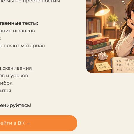
ле мы не просто постим
твенные тесты:
мание нюансов
к
крепляют материал
я скачивания
в и уроков
шибок
Китая
ренируйтесь!
ейти в ВК →