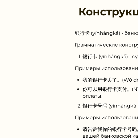
Конструк
银行卡 (yínhángkǎ) - банк
Грамматические констр
银行卡 (yínhángkǎ) - с
Примеры использовани
我的银行卡丢了。(Wǒ de yính
你可以用银行卡支付。(Nǐ kěyǐ 
оплаты.
银行卡号码 (yínhángkǎ h
Примеры использовани
请告诉我你的银行卡号码。(Qǐng 
вашей банковской ка