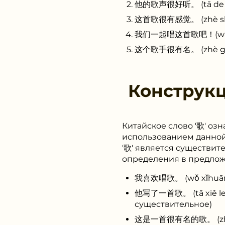
他的歌声很好听。 (tā de gē 
这首歌很有感觉。 (zhè shǒu 
我们一起唱这首歌吧！(wǒ men 
这个歌手很有名。 (zhè gè gē
Конструк
Китайское слово '歌' озн
использованием данной 
'歌' является существит
определения в предлож
我喜欢唱歌。 (wǒ xǐhuān c
他写了一首歌。 (tā xiě le y
существительное)
这是一首很有名的歌。 (zhè shì