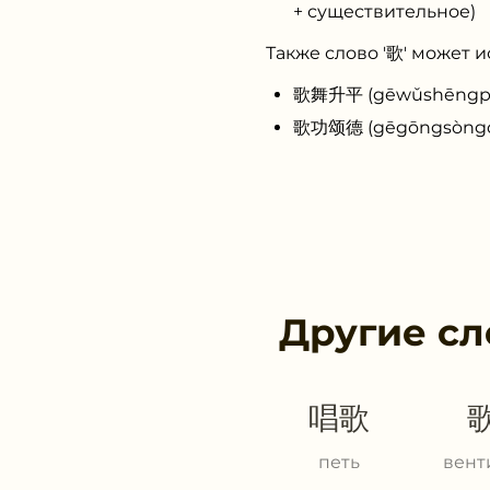
+ существительное)
Также слово '歌' может 
歌舞升平 (gēwǔshēngpíng
歌功颂德 (gēgōngsòngdé) 
Другие сл
唱歌
петь
вент