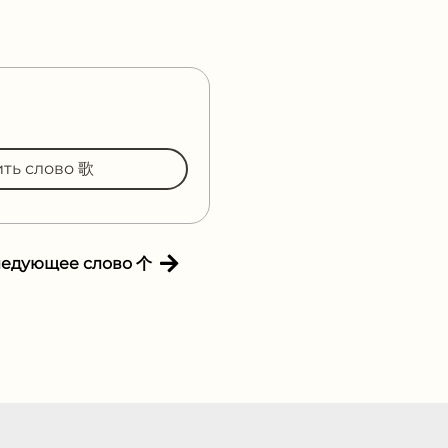
ить слово 歌
ледующее слово 个