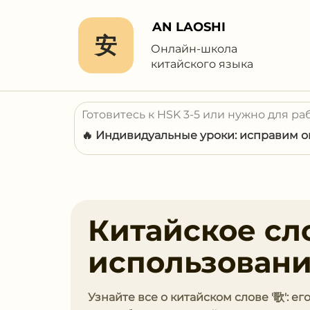
AN LAOSHI
安
Онлайн-школа
китайского языка
Готовитесь к HSK 3-5 или нужно для ра
🔥 Индивидуальные уроки: исправим ош
Китайское сло
использован
Узнайте все о китайском слове '歌': е