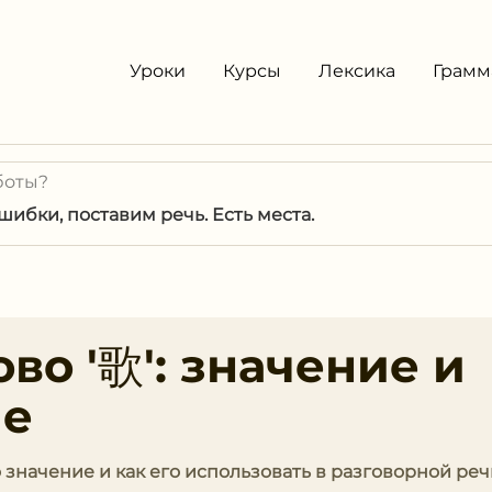
Уроки
Курсы
Лексика
Грамм
боты?
ибки, поставим речь. Есть места.
во '歌': значение и
ие
го значение и как его использовать в разговорной реч