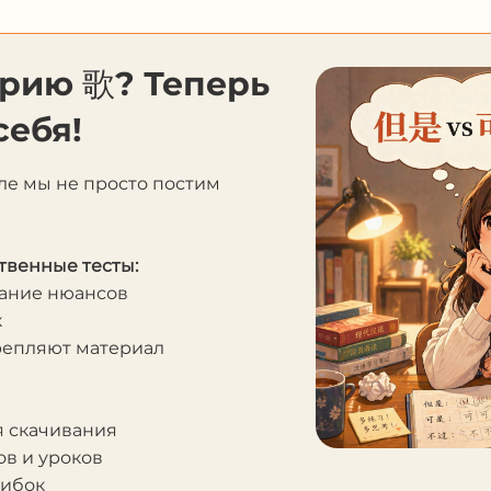
орию 歌? Теперь
себя!
ле мы не просто постим
твенные тесты:
мание нюансов
к
крепляют материал
я скачивания
в и уроков
шибок