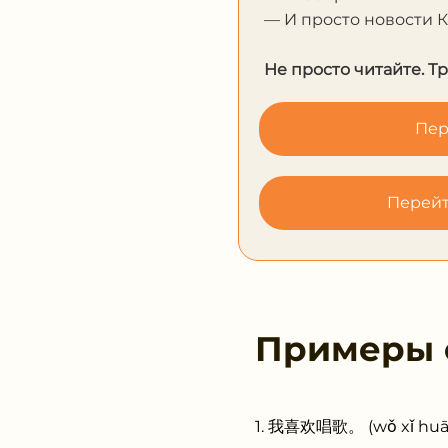
— И просто новости 
Не просто читайте. Т
Пер
Перейт
Примеры
我喜欢唱歌。 (wǒ xǐ huān 