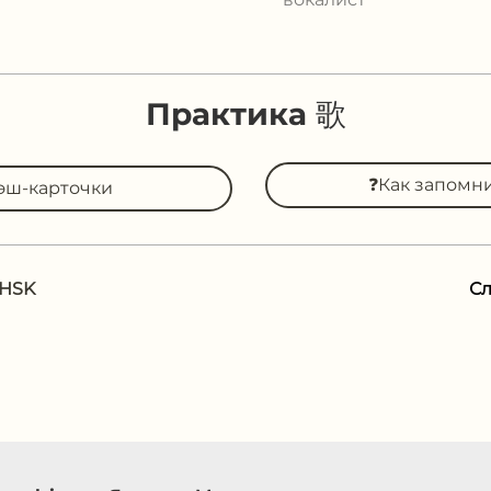
Практика 歌
❓Как запомн
эш-карточки
 HSK
С