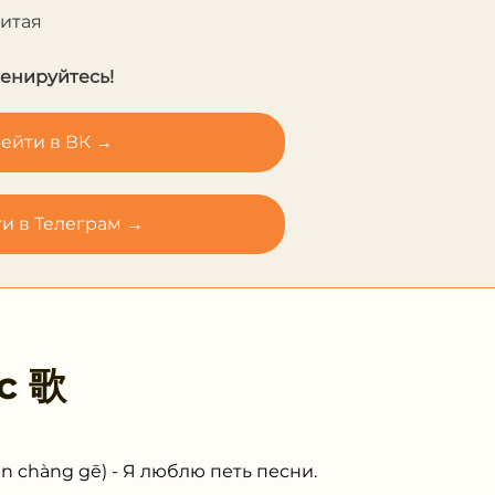
Китая
ренируйтесь!
ейти в ВК →
и в Телеграм →
 с
歌
chàng gē) - Я люблю петь песни.