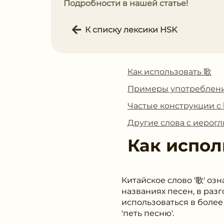
Подробности в нашей статье!
К списку лексики HSK
Как использовать 歌
Примеры употреблен
Частые конструкции с
Другие слова с иерог
Как испол
Китайское слово '歌' озн
названиях песен, в раз
использоваться в более
'петь песню'.