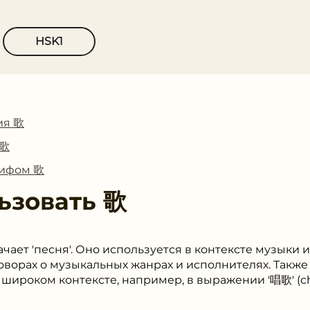
HSK1
ия 歌
 歌
лифом 歌
ьзовать
歌
ачает 'песня'. Оно используется в контексте музыки 
говорах о музыкальных жанрах и исполнителях. Также 
 широком контексте, например, в выражении '唱歌' (ch