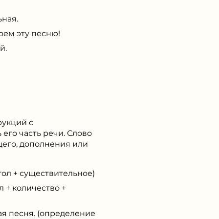
ная.
ем эту песню!
й.
рукций с
его часть речи. Слово
щего, дополнения или
гол + существительное)
л + количество +
я песня. (определение