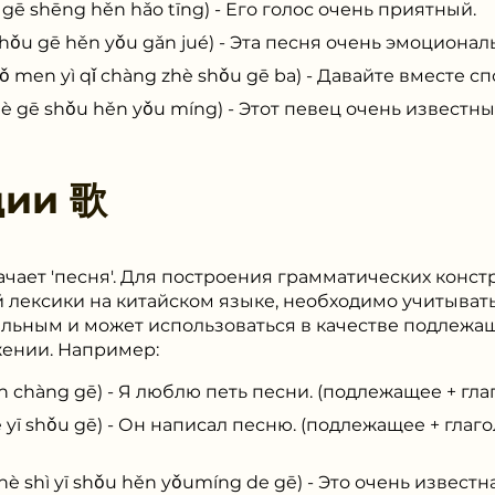
shēng hěn hǎo tīng) - Его голос очень приятный.
gē hěn yǒu gǎn jué) - Эта песня очень эмоциональ
yì qǐ chàng zhè shǒu gē ba) - Давайте вместе спо
 shǒu hěn yǒu míng) - Этот певец очень известны
ции
歌
ачает 'песня'. Для построения грамматических конст
лексики на китайском языке, необходимо учитывать 
ельным и может использоваться в качестве подлежа
ении. Например:
hàng gē) - Я люблю петь песни. (подлежащее + гла
ī shǒu gē) - Он написал песню. (подлежащее + глаго
 yī shǒu hěn yǒumíng de gē) - Это очень известна