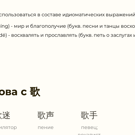
использоваться в составе идиоматических выражений
) - мир и благополучие (букв. песни и танцы восхо
- восхвалять и прославлять (букв. петь о заслугах 
ова с
歌
歌迷
歌声
歌手
илятор
пение
певец;
вокалист