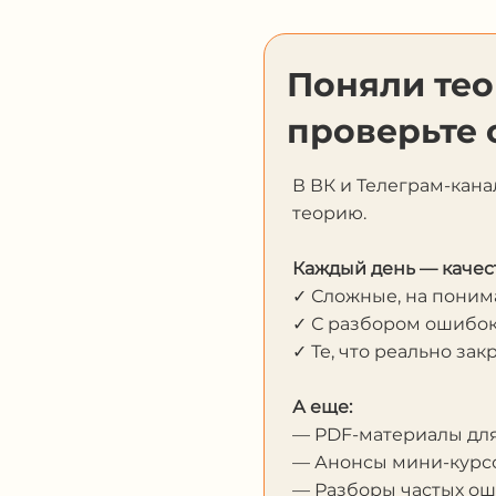
Поняли те
проверьте 
В ВК и Телеграм-кана
теорию.
Каждый день — качес
✓ Сложные, на пони
✓ С разбором ошибо
✓ Те, что реально за
А еще:
— PDF-материалы дл
— Анонсы мини-курсо
— Разборы частых о