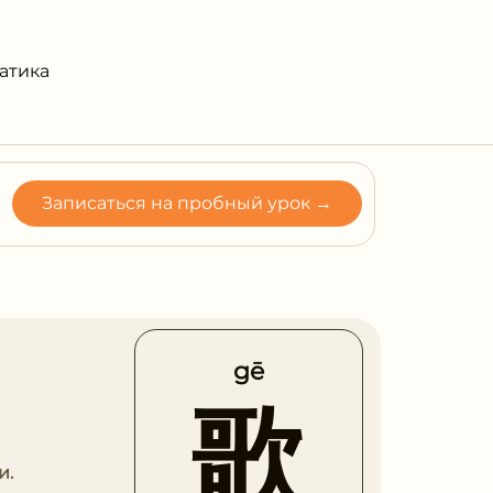
атика
Записаться на пробный урок →
gē
歌
и.