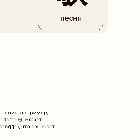
песня
и пения, например, в
слово '歌' может
anɡɡe), что означает