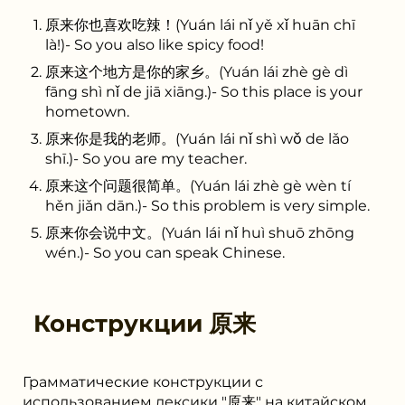
原来你也喜欢吃辣！(Yuán lái nǐ yě xǐ huān chī
là!)- So you also like spicy food!
原来这个地方是你的家乡。(Yuán lái zhè gè dì
fāng shì nǐ de jiā xiāng.)- So this place is your
hometown.
原来你是我的老师。(Yuán lái nǐ shì wǒ de lǎo
shī.)- So you are my teacher.
原来这个问题很简单。(Yuán lái zhè gè wèn tí
hěn jiǎn dān.)- So this problem is very simple.
原来你会说中文。(Yuán lái nǐ huì shuō zhōng
wén.)- So you can speak Chinese.
Конструкции
原来
Грамматические конструкции с
использованием лексики "原来" на китайском