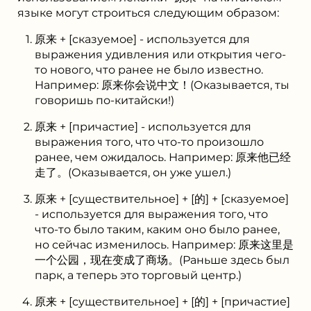
языке могут строиться следующим образом:
原来 + [сказуемое] - используется для
выражения удивления или открытия чего-
то нового, что ранее не было известно.
Например: 原来你会说中文！(Оказывается, ты
говоришь по-китайски!)
原来 + [причастие] - используется для
выражения того, что что-то произошло
ранее, чем ожидалось. Например: 原来他已经
走了。(Оказывается, он уже ушел.)
原来 + [существительное] + [的] + [сказуемое]
- используется для выражения того, что
что-то было таким, каким оно было ранее,
но сейчас изменилось. Например: 原来这里是
一个公园，现在变成了商场。(Раньше здесь был
парк, а теперь это торговый центр.)
原来 + [существительное] + [的] + [причастие]