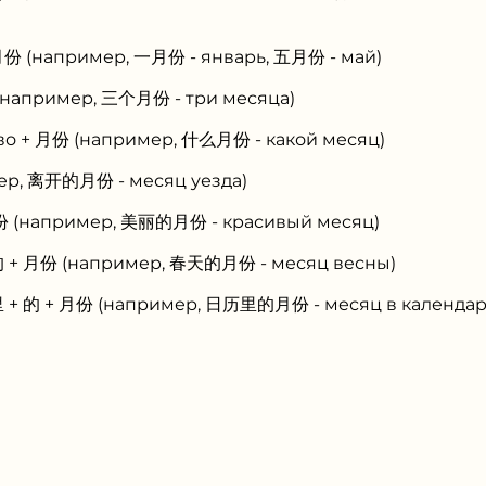
月份 (например, 一月份 - январь, 五月份 - май)
(например, 三个月份 - три месяца)
во + 月份 (например, 什么月份 - какой месяц)
мер, 离开的月份 - месяц уезда)
份 (например, 美丽的月份 - красивый месяц)
的 + 月份 (например, 春天的月份 - месяц весны)
里 + 的 + 月份 (например, 日历里的月份 - месяц в календар