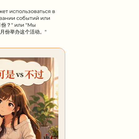
жет использоваться в
овании событий или
月份？" или "Мы
计划在下个月份举办这个活动。"