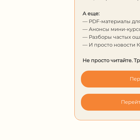
А еще:
— PDF-материалы дл
— Анонсы мини-курсо
— Разборы частых о
— И просто новости 
Не просто читайте. Т
Пер
Перейт