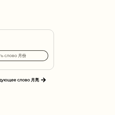
ть слово 月份
дующее слово 月亮