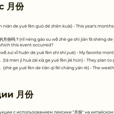
 с
月份
 de yuè fèn guò dé zhēn kuài) - This year's months 
ǐ néng gào su wǒ zhè ge shì jiàn fā shēng de yu
which this event occurred?
ǐ huān de yuè fèn shì shí yuè) - My favorite month
jì huà zài xià ge yuè fèn jié hūn) - They plan to g
yuè fèn de tiān qì fēi cháng yán rè) - The weathe
ции
月份
укции с использованием лексики "月份" на китайском