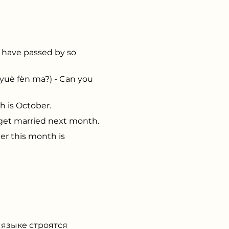
have passed by so
è fèn ma?) - Can you
 is October.
et married next month.
r this month is
 языке строятся