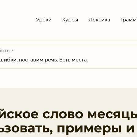
Уроки
Курсы
Лексика
Грамм
боты?
ибки, поставим речь. Есть места.
йское слово месяц
ьзовать, примеры и