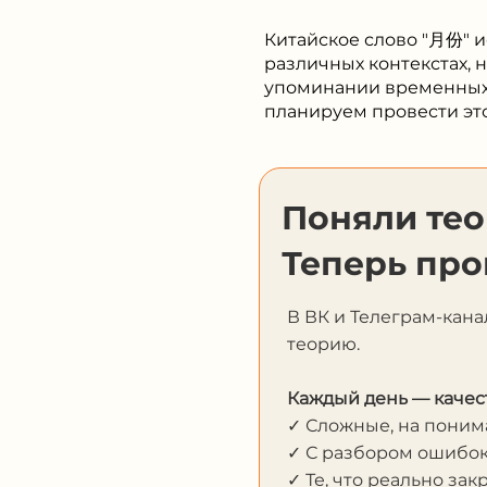
Китайское слово "月份" и
различных контекстах,
упоминании временных 
планируем провести 
Поняли те
Теперь про
В ВК и Телеграм-кана
теорию.
Каждый день — качес
✓ Сложные, на пони
✓ С разбором ошибо
✓ Те, что реально за