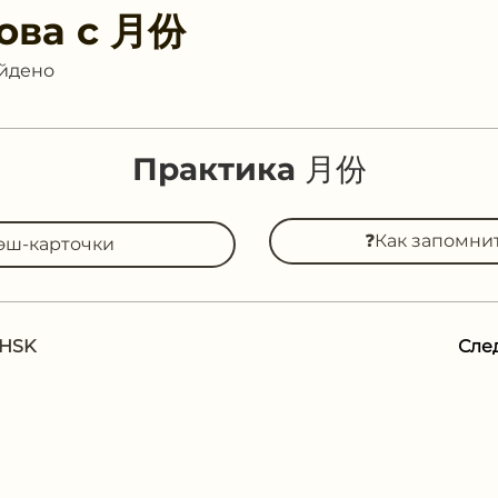
ова с
月份
айдено
Практика 月份
❓Как запомни
эш-карточки
 HSK
Сле