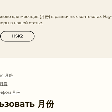
 слово для месяцев (月份) в различных контекстах. Нау
еры в нашей статье.
HSK2
ия 月份
с 月份
глифом 月份
ьзовать
月份