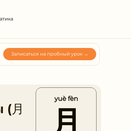
атика
Записаться на пробный урок →
yuè fèn
ы (月
月