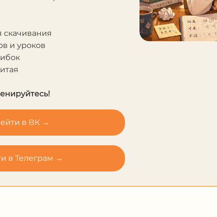
я скачивания
в и уроков
шибок
Китая
ренируйтесь!
ейти в ВК →
и в Телеграм →