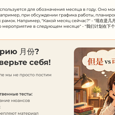
спользуется для обозначения месяца в году. Оно мо
 например, при обсуждении графика работы, планир
рамок. Например, "Какой месяц сейчас?" - "现在是几
это мероприятие в следующем месяце" - "我们
орию 月份?
верьте себя!
ле мы не просто постим
твенные тесты:
мание нюансов
к
крепляют материал