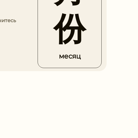
份
читесь
месяц