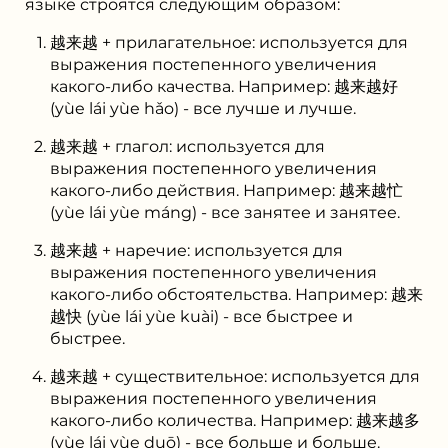
языке строятся следующим образом:
越来越 + прилагательное: используется для
выражения постепенного увеличения
какого-либо качества. Например: 越来越好
(yùe lái yùe hǎo) - все лучше и лучше.
越来越 + глагол: используется для
выражения постепенного увеличения
какого-либо действия. Например: 越来越忙
(yùe lái yùe máng) - все занятее и занятее.
越来越 + наречие: используется для
выражения постепенного увеличения
какого-либо обстоятельства. Например: 越来
越快 (yùe lái yùe kuài) - все быстрее и
быстрее.
越来越 + существительное: используется для
выражения постепенного увеличения
какого-либо количества. Например: 越来越多
(yùe lái yùe duō) - все больше и больше.