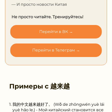
— И просто новости Китая
Не просто читайте. Тренируйтесь!
Перейти в ВК →
Перейти в Телеграм →
Примеры с
越来越
我的中文越来越好了。 (Wǒ de zhōngwén yuè lái
yuè hǎo le.) - Мой китайский становится все