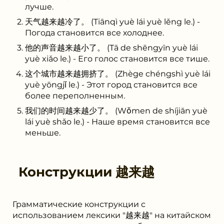
лучше.
天气越来越冷了。 (Tiānqì yuè lái yuè lěng le.) -
Погода становится все холоднее.
他的声音越来越小了。 (Tā de shēngyīn yuè lái
yuè xiǎo le.) - Его голос становится все тише.
这个城市越来越拥挤了。 (Zhège chéngshì yuè lái
yuè yōngjǐ le.) - Этот город становится все
более переполненным.
我们的时间越来越少了。 (Wǒmen de shíjiān yuè
lái yuè shǎo le.) - Наше время становится все
меньше.
Конструкции
越来越
Грамматические конструкции с
использованием лексики "越来越" на китайском