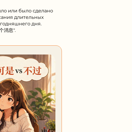
шло или было сделано
исания длительных
егодняшнего дня.
这个消息".