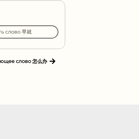
ть слово 早就
ующее слово 怎么办