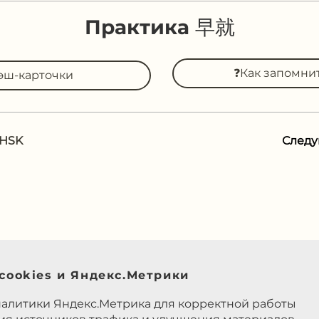
Практика 早就
❓Как запомни
эш-карточки
 HSK
След
cookies и Яндекс.Метрики
налитики Яндекс.Метрика для корректной работы