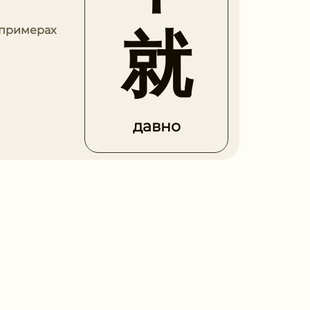
就
 примерах
давно