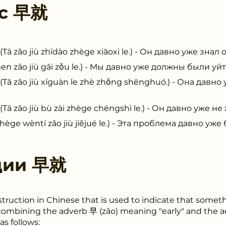
 с
早就
jiù zhīdào zhège xiāoxi le.) - Он давно уже знал о
 jiù gāi zǒu le.) - Мы давно уже должны были уйт
 jiù xíguàn le zhè zhǒng shēnghuó.) - Она давно 
jiù bù zài zhège chéngshì le.) - Он давно уже не 
èntí zǎo jiù jiějué le.) - Эта проблема давно уже
ции
早就
truction in Chinese that is used to indicate that some
 combining the adverb 早 (zǎo) meaning "early" and the 
as follows: