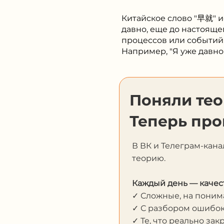
Китайское слово "早就" и
давно, еще до настояще
процессов или событий
Например, "Я уже давн
Поняли те
Теперь про
В ВК и Телеграм-кана
теорию.
Каждый день — качес
✓ Сложные, на пони
✓ С разбором ошибо
✓ Те, что реально за