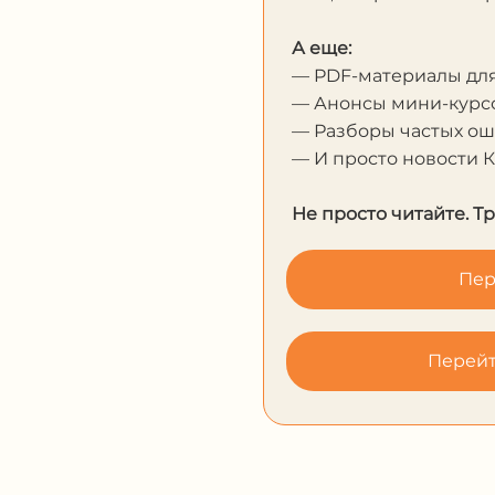
А еще:
— PDF-материалы дл
— Анонсы мини-курсо
— Разборы частых о
— И просто новости 
Не просто читайте. Т
Пер
Перейт