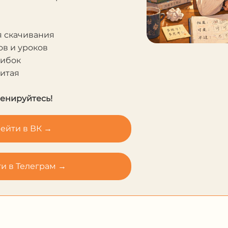
я скачивания
в и уроков
шибок
Китая
ренируйтесь!
ейти в ВК →
и в Телеграм →