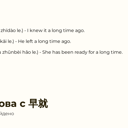
ào le.) - I knew it a long time ago.
 le.) - He left a long time ago.
nbèi hǎo le.) - She has been ready for a long time.
ова с
早就
айдено