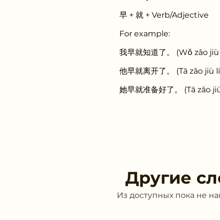
早 + 就 + Verb/Adjective
For example:
我早就知道了。 (Wǒ zǎo jiù zhīd
他早就离开了。 (Tā zǎo jiù líkāi
她早就准备好了。 (Tā zǎo jiù zhǔ
Другие сл
Из доступных пока не н