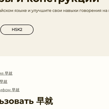
тайском языке и улучшите свои навыки говорения на
HSK2
ия 早就
с 早就
глифом 早就
ьзовать
早就