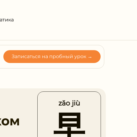
атика
Записаться на пробный урок →
zǎo jiù
早
ком