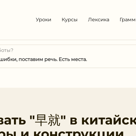
Уроки
Курсы
Лексика
Грамм
боты?
ибки, поставим речь. Есть места.
вать "早就" в китайс
ры и конструкции