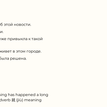
б этой новости.
и.
уже привыкла к такой
живет в этом городе.
 была решена.
thing has happened a long
adverb 就 (jiù) meaning