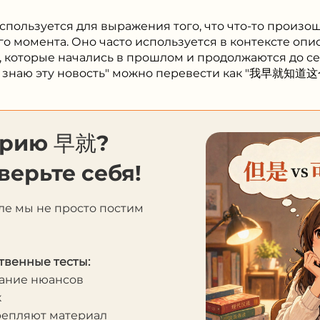
спользуется для выражения того, что что-то произо
го момента. Оно часто используется в контексте оп
, которые начались в прошлом и продолжаются до с
о знаю эту новость" можно перевести как "我早就知道
орию 早就?
верьте себя!
ле мы не просто постим
твенные тесты:
мание нюансов
к
крепляют материал