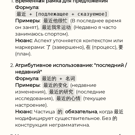
Временна́я рамка для предложения
Формула
:
最近 + [подлежащее + сказуемое]
Примеры
:
最近他很忙
(В последнее время
он занят),
最近我常运动
(Недавно я часто
занимаюсь спортом).
Нюанс
: Аспект уточняется контекстом или
маркерами: 了 (завершено), 在 (процесс), 要
(план).
Атрибутивное использование: "последний /
недавний"
Формула
:
最近的 + 名词
Примеры
:
最近的变化
(недавние
изменения),
最近的研究
(последние
исследования),
最近的心情
(текущее
настроение).
Нюанс
: Частица
的
обязательна
, когда 最近
модифицирует существительное. Без 的
конструкция неграмматична.