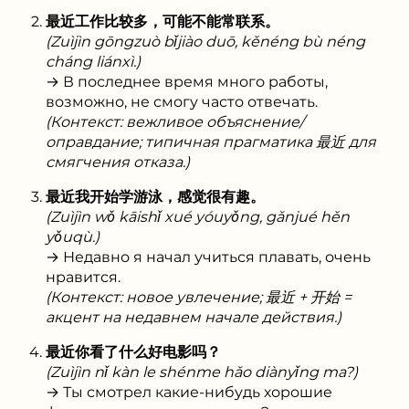
最近工作比较多，可能不能常联系。
(Zuìjìn gōngzuò bǐjiào duō, kěnéng bù néng
cháng liánxì.)
→ В последнее время много работы,
возможно, не смогу часто отвечать.
(Контекст: вежливое объяснение/
оправдание; типичная прагматика 最近 для
смягчения отказа.)
最近我开始学游泳，感觉很有趣。
(Zuìjìn wǒ kāishǐ xué yóuyǒng, gǎnjué hěn
yǒuqù.)
→ Недавно я начал учиться плавать, очень
нравится.
(Контекст: новое увлечение; 最近 + 开始 =
акцент на недавнем начале действия.)
最近你看了什么好电影吗？
(Zuìjìn nǐ kàn le shénme hǎo diànyǐng ma?)
→ Ты смотрел какие-нибудь хорошие