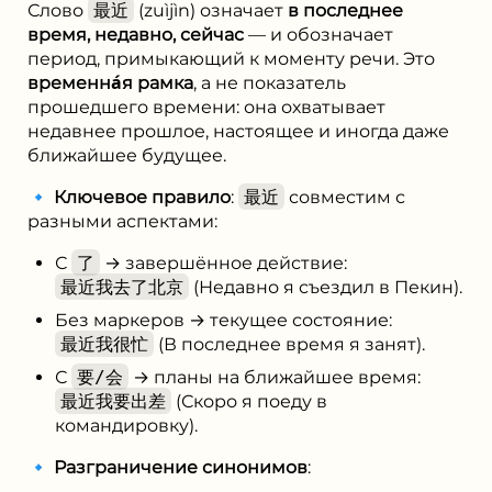
Слово
最近
(zuìjìn) означает
в последнее
время, недавно, сейчас
— и обозначает
период, примыкающий к моменту речи. Это
временна́я рамка
, а не показатель
прошедшего времени: она охватывает
недавнее прошлое, настоящее и иногда даже
ближайшее будущее.
🔹
Ключевое правило
:
最近
совместим с
разными аспектами:
С
了
→ завершённое действие:
最近我去了北京
(Недавно я съездил в Пекин).
Без маркеров → текущее состояние:
最近我很忙
(В последнее время я занят).
С
要/会
→ планы на ближайшее время:
最近我要出差
(Скоро я поеду в
командировку).
🔹
Разграничение синонимов
: