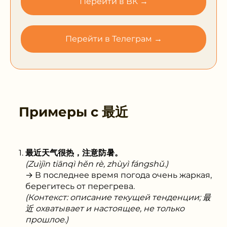
Перейти в ВК →
Перейти в Телеграм →
Примеры с
最近
最近天气很热，注意防暑。
(Zuìjìn tiānqì hěn rè, zhùyì fángshǔ.)
→ В последнее время погода очень жаркая,
берегитесь от перегрева.
(Контекст: описание текущей тенденции; 最
近 охватывает и настоящее, не только
прошлое.)