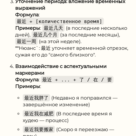
Уточнение периода: вложение временны́х
выражений
Формула
:
最近 + [количественное время]
Примеры
:
最近几天
(в последние несколько
дней),
最近几个月
(за последние месяцы),
最近一周
(на этой неделе).
**Нюанс`: 最近 уточняет временной отрезок,
сужая его до "самого близкого".
Взаимодействие с аспектуальными
маркерами
Формула
:
最近 + ... + 了 / 在 / 要
Примеры
:
最近我胖了
(Недавно я поправился —
завершённое изменение)
最近我在减肥
(В последнее время я
худею — процесс)
最近我要搬家
(Скоро я переезжаю —