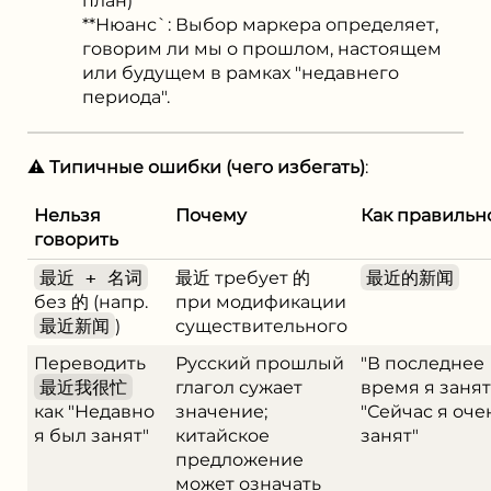
план)
**Нюанс`: Выбор маркера определяет,
говорим ли мы о прошлом, настоящем
или будущем в рамках "недавнего
периода".
⚠️ Типичные ошибки (чего избегать)
:
Нельзя
Почему
Как правильн
говорить
最近 + 名词
最近 требует 的
最近的新闻
без 的 (напр.
при модификации
最近新闻
)
существительного
Переводить
Русский прошлый
"В последнее
最近我很忙
глагол сужает
время я занят"
как "Недавно
значение;
"Сейчас я оче
я был занят"
китайское
занят"
предложение
может означать