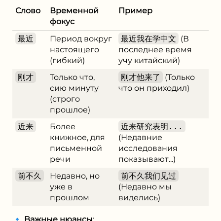
Слово
Временной
Пример
фокус
最近
Период вокруг
最近我在学中文
(В
настоящего
последнее время
(гибкий)
учу китайский)
刚才
Только что,
刚才他来了
(Только
сию минуту
что он приходил)
(строго
прошлое)
近来
Более
近来研究表明...
книжное, для
(Недавние
письменной
исследования
речи
показывают...)
前不久
Недавно, но
前不久我们见过
уже в
(Недавно мы
прошлом
виделись)
🔹
Важные нюансы
: