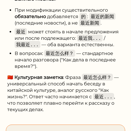
При модификации существительного
обязательно
добавляется
的
:
最近的新闻
(последние новости), а не
最近新闻
.
最近
может стоять в начале предложения
или после подлежащего:
最近我...
/
我最近...
— оба варианта естественны.
В вопросах:
最近怎么样？
— стандартное
начало разговора ("Как дела в последнее
время?").
🇨🇳
Культурная заметка
: Фраза
最近怎么样？
—
универсальный способ начать беседу в
китайской культуре, аналог русского "Как
жизнь?". Ответ часто начинается с
最近...
,
что позволяет плавно перейти к рассказу о
текущих делах.