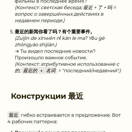
фильмы в последнее время?
(Контекст: светская беседа; 最近 + 了 + 吗 =
вопрос о завершённых действиях в
недавнем периоде.)
最近的新闻你看了吗？有个重要事件。
(Zuìjìn de xīnwén nǐ kàn le ma? Yǒu gè
zhòngyào shìjiàn.)
→ Ты видел последние новости?
Произошло важное событие.
(Контекст: атрибутивное использование с
的;
最近的 + 名词
= "последний/недавний".)
Конструкции
最近
最近
гибко встраивается в предложение. Вот
4 рабочих паттерна: