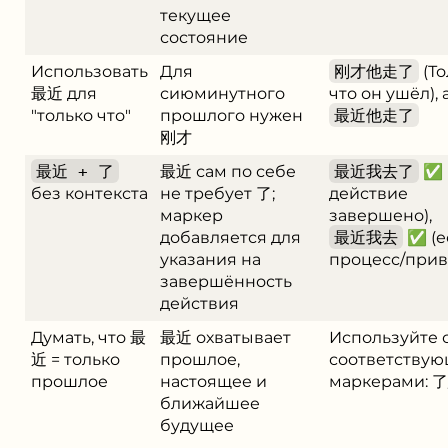
текущее
состояние
Использовать
Для
刚才他走了
(То
最近 для
сиюминутного
что он ушёл), 
"только что"
прошлого нужен
最近他走了
刚才
最近 + 了
最近 сам по себе
最近我去了
✅ 
без контекста
не требует 了;
действие
маркер
завершено),
добавляется для
最近我去
✅ (е
указания на
процесс/прив
завершённость
действия
Думать, что 最
最近 охватывает
Используйте 
近 = только
прошлое,
соответству
прошлое
настоящее и
маркерами: 
ближайшее
будущее