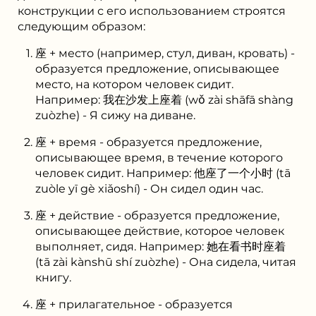
конструкции с его использованием строятся
следующим образом:
座 + место (например, стул, диван, кровать) -
образуется предложение, описывающее
место, на котором человек сидит.
Например: 我在沙发上座着 (wǒ zài shāfā shàng
zuòzhe) - Я сижу на диване.
座 + время - образуется предложение,
описывающее время, в течение которого
человек сидит. Например: 他座了一个小时 (tā
zuòle yī gè xiǎoshí) - Он сидел один час.
座 + действие - образуется предложение,
описывающее действие, которое человек
выполняет, сидя. Например: 她在看书时座着
(tā zài kànshū shí zuòzhe) - Она сидела, читая
книгу.
座 + прилагательное - образуется