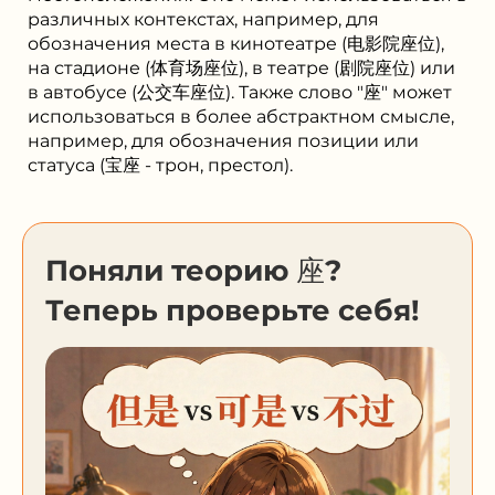
различных контекстах, например, для
обозначения места в кинотеатре (电影院座位),
на стадионе (体育场座位), в театре (剧院座位) или
в автобусе (公交车座位). Также слово "座" может
использоваться в более абстрактном смысле,
например, для обозначения позиции или
статуса (宝座 - трон, престол).
Поняли теорию 座?
Теперь проверьте себя!