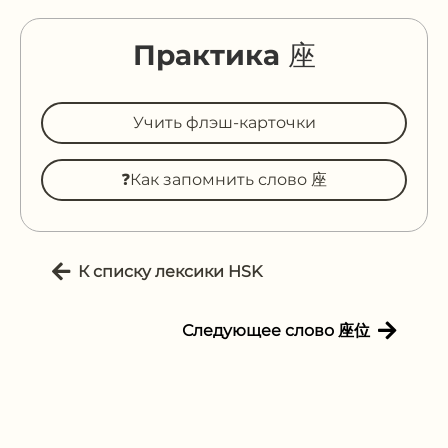
Практика 座
Учить флэш-карточки
❓Как запомнить слово 座
К списку лексики HSK
Следующее слово 座位