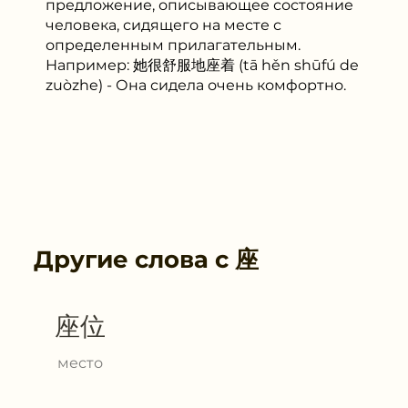
предложение, описывающее состояние
человека, сидящего на месте с
определенным прилагательным.
Например: 她很舒服地座着 (tā hěn shūfú de
zuòzhe) - Она сидела очень комфортно.
Другие слова с
座
座位
место