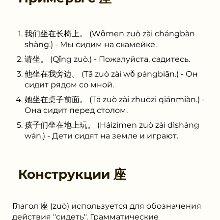
我们坐在长椅上。 (Wǒmen zuò zài chángbàn
shàng.) - Мы сидим на скамейке.
请坐。 (Qǐng zuò.) - Пожалуйста, садитесь.
他坐在我旁边。 (Tā zuò zài wǒ pángbiān.) - Он
сидит рядом со мной.
她坐在桌子前面。 (Tā zuò zài zhuōzi qiánmiàn.) -
Она сидит перед столом.
孩子们坐在地上玩。 (Háizimen zuò zài dìshàng
wán.) - Дети сидят на земле и играют.
Конструкции
座
Глагол 座 (zuò) используется для обозначения
действия "сидеть". Грамматические