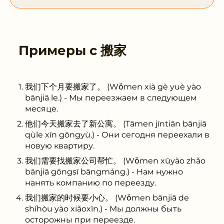
Примеры с
搬家
我们下个月要搬家了。 (Wǒmen xià gè yuè yào
bānjiā le.) - Мы переезжаем в следующем
месяце.
他们今天搬家去了新公寓。 (Tāmen jīntiān bānjiā
qùle xīn gōngyù.) - Они сегодня переехали в
новую квартиру.
我们需要找搬家公司帮忙。 (Wǒmen xūyào zhǎo
bānjiā gōngsī bāngmáng.) - Нам нужно
нанять компанию по переезду.
我们搬家的时候要小心。 (Wǒmen bānjiā de
shíhòu yào xiǎoxīn.) - Мы должны быть
осторожны при переезде.