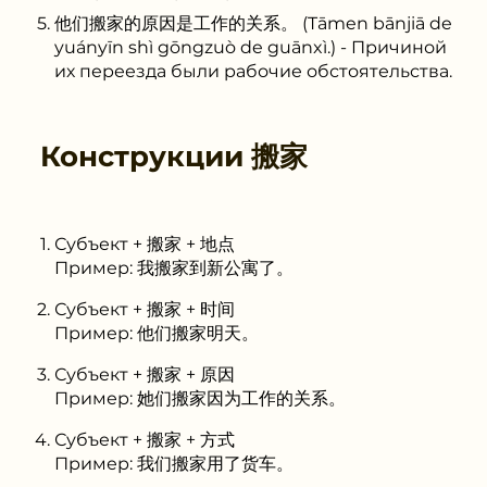
他们搬家的原因是工作的关系。 (Tāmen bānjiā de
yuányīn shì gōngzuò de guānxì.) - Причиной
их переезда были рабочие обстоятельства.
Конструкции
搬家
Субъект + 搬家 + 地点
Пример: 我搬家到新公寓了。
Субъект + 搬家 + 时间
Пример: 他们搬家明天。
Субъект + 搬家 + 原因
Пример: 她们搬家因为工作的关系。
Субъект + 搬家 + 方式
Пример: 我们搬家用了货车。