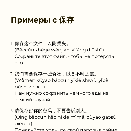
Примеры с
保存
保存这个文件，以防丢失。
(Bǎocún zhège wénjiàn, yǐfáng diūshī.)
Сохраните этот файл, чтобы не потерять
его.
我们需要保存一些食物，以备不时之需。
(Wǒmen xūyào bǎocún yīxiē shíwù, yǐbèi
bùshí zhī xū.)
Нам нужно сохранить немного еды на
всякий случай.
请保存好你的密码，不要告诉别人。
(Qǐng bǎocún hǎo nǐ de mìmǎ, bùyào gàosù
biérén.)
Пожалуйста, храните свой пароль в тайне,