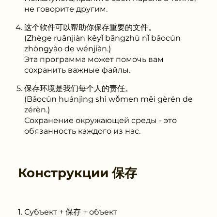
не говорите другим.
这个软件可以帮助你保存重要的文件。
(Zhège ruǎnjiàn kěyǐ bāngzhù nǐ bǎocún
zhòngyào de wénjiàn.)
Эта программа может помочь вам
сохранить важные файлы.
保存环境是我们每个人的责任。
(Bǎocún huánjìng shì wǒmen měi gèrén de
zérèn.)
Сохранение окружающей среды - это
обязанность каждого из нас.
Конструкции
保存
Субъект + 保存 + объект