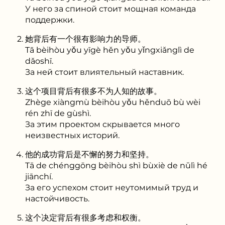
У него за спиной стоит мощная команда
поддержки.
她背后有一个很有影响力的导师。
Tā bèihòu yǒu yīgè hěn yǒu yǐngxiǎnglì de
dǎoshī.
За ней стоит влиятельный наставник.
这个项目背后有很多不为人知的故事。
Zhège xiàngmù bèihòu yǒu hěnduō bù wèi
rén zhī de gùshì.
За этим проектом скрывается много
неизвестных историй.
他的成功背后是不懈的努力和坚持。
Tā de chénggōng bèihòu shì bùxiè de nǔlì hé
jiānchí.
За его успехом стоит неутомимый труд и
настойчивость.
这个决定背后有很多考虑和权衡。