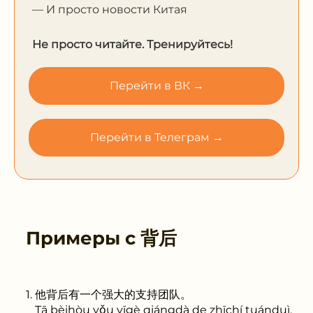
— И просто новости Китая
Не просто читайте. Тренируйтесь!
Перейти в ВК →
Перейти в Телеграм →
Примеры с
背后
他背后有一个强大的支持团队。
Tā bèihòu yǒu yīgè qiángdà de zhīchí tuánduì.