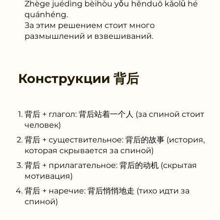
Zhège juédìng bèihòu yǒu hěnduō kǎolǜ hé
quánhéng.
За этим решением стоит много
размышлений и взвешиваний.
Конструкции
背后
背后 + глагол: 背后站着一个人 (за спиной стоит
человек)
背后 + существительное: 背后的故事 (история,
которая скрывается за спиной)
背后 + прилагательное: 背后的动机 (скрытая
мотивация)
背后 + наречие: 背后悄悄地走 (тихо идти за
спиной)