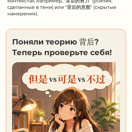
контекстах, например, "背后的努力" (усилия,
сделанные в тени) или "背后的意图" (скрытые
намерения).
Поняли теорию 背后?
Теперь проверьте себя!