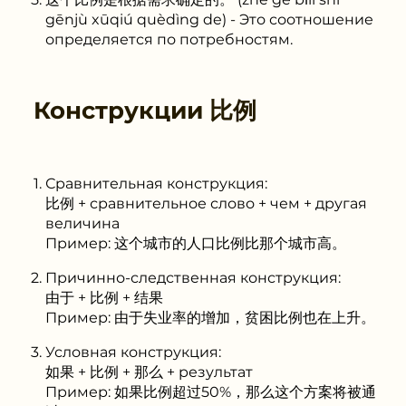
gēnjù xūqiú quèdìng de) - Это соотношение
определяется по потребностям.
Конструкции
比例
Сравнительная конструкция:
比例 + сравнительное слово + чем + другая
величина
Пример: 这个城市的人口比例比那个城市高。
Причинно-следственная конструкция:
由于 + 比例 + 结果
Пример: 由于失业率的增加，贫困比例也在上升。
Условная конструкция:
如果 + 比例 + 那么 + результат
Пример: 如果比例超过50%，那么这个方案将被通