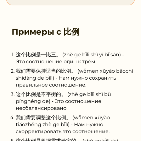
Примеры с
比例
这个比例是一比三。 (zhè ge bǐlì shì yī bǐ sān) -
Это соотношение один к трём.
我们需要保持适当的比例。 (wǒmen xūyào bǎochí
shìdàng de bǐlì) - Нам нужно сохранить
правильное соотношение.
这个比例是不平衡的。 (zhè ge bǐlì shì bù
pínghéng de) - Это соотношение
несбалансировано.
我们需要调整这个比例。 (wǒmen xūyào
tiáozhěng zhè ge bǐlì) - Нам нужно
скорректировать это соотношение.
这个比例是根据需求确定的。 (zhè ge bǐlì shì