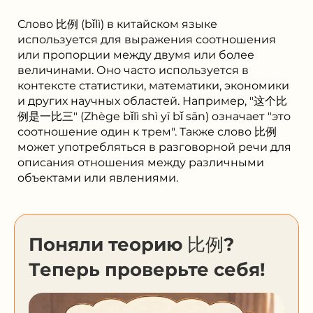
Слово 比例 (bǐlì) в китайском языке
используется для выражения соотношения
или пропорции между двумя или более
величинами. Оно часто используется в
контексте статистики, математики, экономики
и других научных областей. Например, "这个比
例是一比三" (Zhège bǐlì shì yī bǐ sān) означает "это
соотношение один к трем". Также слово 比例
может употребляться в разговорной речи для
описания отношения между различными
объектами или явлениями.
Поняли теорию 比例?
Теперь проверьте себя!