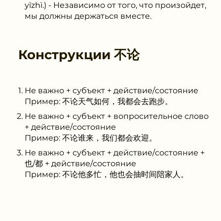
yīzhì.) - Независимо от того, что произойдет,
мы должны держаться вместе.
Конструкции
不论
Не важно + субъект + действие/состояние
Пример: 不论天气如何，我都会去跑步。
Не важно + субъект + вопросительное слово
+ действие/состояние
Пример: 不论谁来，我们都会欢迎。
Не важно + субъект + действие/состояние +
也/都 + действие/состояние
Пример: 不论他多忙，他也会抽时间陪家人。