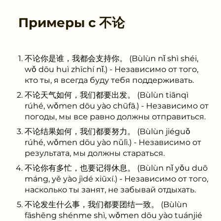
Примеры с
不论
不论你是谁，我都会支持你。 (Bùlùn nǐ shì shéi,
wǒ dōu huì zhīchí nǐ.) - Независимо от того,
кто ты, я всегда буду тебя поддерживать.
不论天气如何，我们都要出发。 (Bùlùn tiānqì
rúhé, wǒmen dōu yào chūfā.) - Независимо от
погоды, мы все равно должны отправиться.
不论结果如何，我们都要努力。 (Bùlùn jiéguǒ
rúhé, wǒmen dōu yào nǔlì.) - Независимо от
результата, мы должны стараться.
不论你有多忙，也要记得休息。 (Bùlùn nǐ yǒu duō
máng, yě yào jìdé xiūxí.) - Независимо от того,
насколько ты занят, не забывай отдыхать.
不论发生什么事，我们都要团结一致。 (Bùlùn
fāshēng shénme shì, wǒmen dōu yào tuánjié