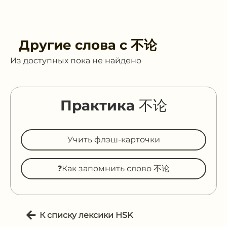
Другие слова с
不论
Из доступных пока не найдено
Практика 不论
Учить флэш-карточки
❓Как запомнить слово 不论
К списку лексики HSK