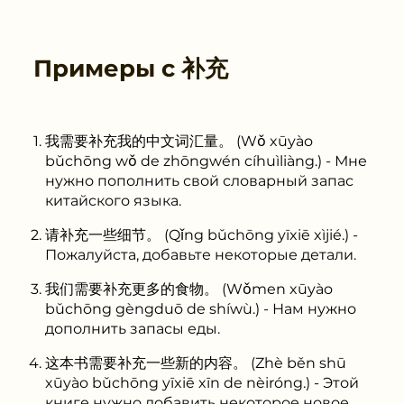
Примеры с
补充
我需要补充我的中文词汇量。 (Wǒ xūyào
bǔchōng wǒ de zhōngwén cíhuìliàng.) - Мне
нужно пополнить свой словарный запас
китайского языка.
请补充一些细节。 (Qǐng bǔchōng yīxiē xìjié.) -
Пожалуйста, добавьте некоторые детали.
我们需要补充更多的食物。 (Wǒmen xūyào
bǔchōng gèngduō de shíwù.) - Нам нужно
дополнить запасы еды.
这本书需要补充一些新的内容。 (Zhè běn shū
xūyào bǔchōng yīxiē xīn de nèiróng.) - Этой
книге нужно добавить некоторое новое