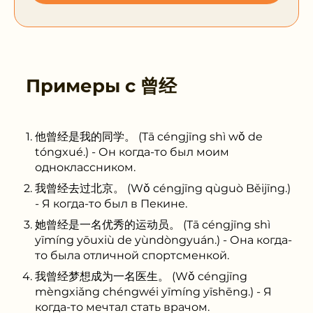
Примеры с
曾经
他曾经是我的同学。 (Tā céngjīng shì wǒ de
tóngxué.) - Он когда-то был моим
одноклассником.
我曾经去过北京。 (Wǒ céngjīng qùguò Běijīng.)
- Я когда-то был в Пекине.
她曾经是一名优秀的运动员。 (Tā céngjīng shì
yīmíng yōuxiù de yùndòngyuán.) - Она когда-
то была отличной спортсменкой.
我曾经梦想成为一名医生。 (Wǒ céngjīng
mèngxiǎng chéngwéi yīmíng yīshēng.) - Я
когда-то мечтал стать врачом.