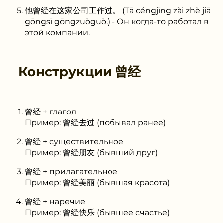
他曾经在这家公司工作过。 (Tā céngjīng zài zhè jiā
gōngsī gōngzuòguò.) - Он когда-то работал в
этой компании.
Конструкции
曾经
曾经 + глагол
Пример: 曾经去过 (побывал ранее)
曾经 + существительное
Пример: 曾经朋友 (бывший друг)
曾经 + прилагательное
Пример: 曾经美丽 (бывшая красота)
曾经 + наречие
Пример: 曾经快乐 (бывшее счастье)