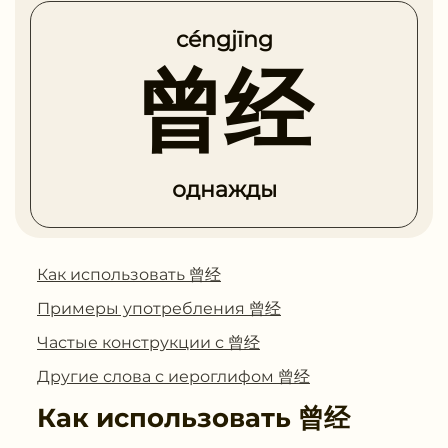
céngjīng
曾经
однажды
Как использовать 曾经
Примеры употребления 曾经
Частые конструкции с 曾经
Другие слова с иероглифом 曾经
Как использовать
曾经