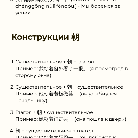
chénggōng nǔlì fèndòu.) - Мы боремся за
успех.
Конструкции
朝
Существительное + 朝 + глагол
Пример: 我朝着窗外看了一眼。 (я посмотрел в
сторону окна)
Существительное + 朝 + существительное
Пример: 他朝着老板微笑。 (он улыбнулся
начальнику)
Глагол + 朝 + существительное
Пример: 她朝着门走去。 (она пошла к двери)
朝 + существительное + глагол
Пример: 他朝着太阳跑去。 (он побежал к