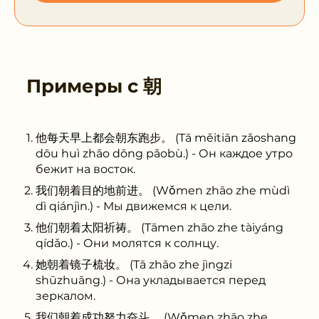
Примеры с
朝
他每天早上都会朝东跑步。 (Tā měitiān zǎoshang
dōu huì zhāo dōng pǎobù.) - Он каждое утро
бежит на восток.
我们朝着目的地前进。 (Wǒmen zhāo zhe mùdì
dì qiánjìn.) - Мы движемся к цели.
他们朝着太阳祈祷。 (Tāmen zhāo zhe tàiyáng
qídǎo.) - Они молятся к солнцу.
她朝着镜子梳妆。 (Tā zhāo zhe jìngzi
shūzhuāng.) - Она укладывается перед
зеркалом.
我们朝着成功努力奋斗。 (Wǒmen zhāo zhe