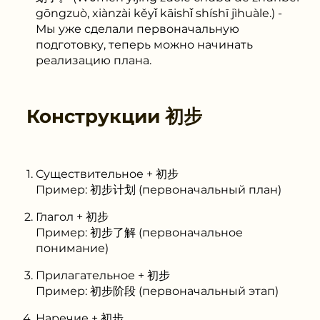
gōngzuò, xiànzài kěyǐ kāishǐ shíshī jìhuàle.) -
Мы уже сделали первоначальную
подготовку, теперь можно начинать
реализацию плана.
Конструкции
初步
Существительное + 初步
Пример: 初步计划 (первоначальный план)
Глагол + 初步
Пример: 初步了解 (первоначальное
понимание)
Прилагательное + 初步
Пример: 初步阶段 (первоначальный этап)
Наречие + 初步