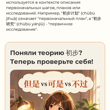
используется в контексте описания
первоначальных шагов, планов или
исследований. Например, "初步计划" (chūbù
jìhuà) означает "первоначальный план", а "初步
研究" (chūbù yánjiū) - "первичное
исследование".
Поняли теорию 初步?
Теперь проверьте себя!