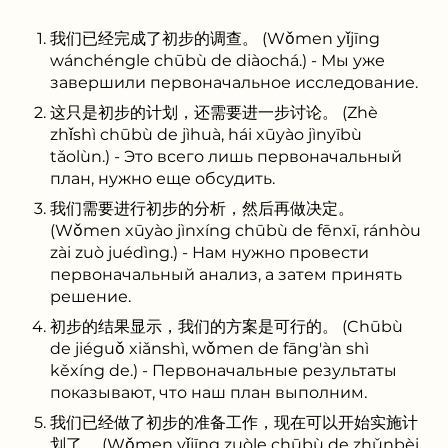
我们已经完成了初步的调查。 (Wǒmen yǐjīng
wánchéngle chūbù de diàochá.) - Мы уже
завершили первоначальное исследование.
这只是初步的计划，还需要进一步讨论。 (Zhè
zhǐshì chūbù de jìhuà, hái xūyào jìnyībù
tǎolùn.) - Это всего лишь первоначальный
план, нужно еще обсудить.
我们需要进行初步的分析，然后再做决定。
(Wǒmen xūyào jìnxíng chūbù de fēnxī, ránhòu
zài zuò juédìng.) - Нам нужно провести
первоначальный анализ, а затем принять
решение.
初步的结果显示，我们的方案是可行的。 (Chūbù
de jiéguǒ xiǎnshì, wǒmen de fāng'àn shì
kěxíng de.) - Первоначальные результаты
показывают, что наш план выполним.
我们已经做了初步的准备工作，现在可以开始实施计
划了。 (Wǒmen yǐjīng zuòle chūbù de zhǔnbèi