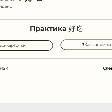
айдено
Практика 好吃
❓Как запомни
эш-карточки
 HSK
Сле