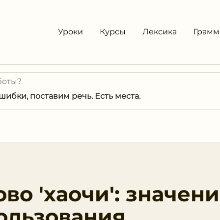
Уроки
Курсы
Лексика
Грамм
боты?
ибки, поставим речь. Есть места.
во 'хаочи': значени
ользования