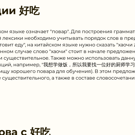
ции
好吃
ском языке означает "повар". Для построения грамма
 лексики необходимо учитывать порядок слов в пр
овит еду", на китайском языке нужно сказать "хаочи zh
данном случае слово "хаочи" стоит в начале предложе
 и существительное. Также можно использовать данну
рукций, например, "我想学做饭，所以我要找一位好的厨师学习" (я
я ищу хорошего повара для обучения). В этом предлож
 существительного, а также в составе словосочетани
ова с
好吃