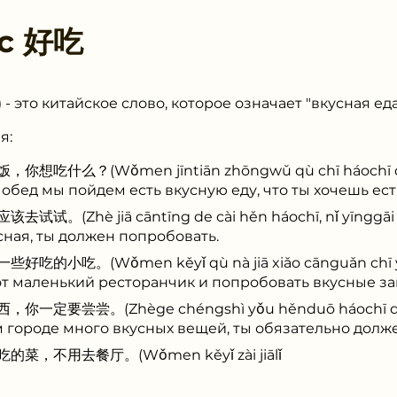
 с
好吃
 - это китайское слово, которое означает "вкусная ед
я:
么？(Wǒmen jīntiān zhōngwǔ qù chī háochī de fà
 обед мы пойдем есть вкусную еду, что ты хочешь ест
hè jiā cāntīng de cài hěn háochī, nǐ yīnggāi qù s
сная, ты должен попробовать.
。(Wǒmen kěyǐ qù nà jiā xiǎo cānguǎn chī yīxiē 
т маленький ресторанчик и попробовать вкусные за
尝尝。(Zhège chéngshì yǒu hěnduō háochī de dōn
ом городе много вкусных вещей, ты обязательно долж
不用去餐厅。(Wǒmen kěyǐ zài jiālǐ