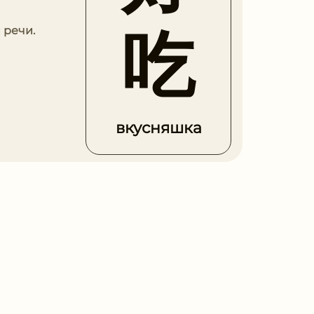
吃
 речи.
вкусняшка