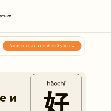
атика
Записаться на пробный урок →
hǎochī
好
е и