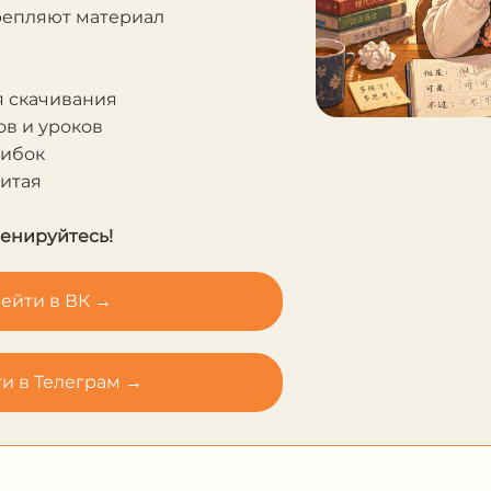
крепляют материал
я скачивания
в и уроков
шибок
Китая
ренируйтесь!
ейти в ВК →
и в Телеграм →