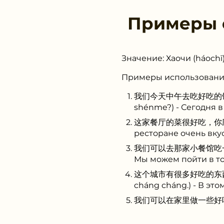
Примеры
Значение: Хаочи (háochī)
Примеры использовани
我们今天中午去吃好吃的饭，你想吃什
shénme?) - Сегодня в
这家餐厅的菜很好吃，你应该去试试。(Z
ресторане очень вку
我们可以去那家小餐馆吃一些好吃的小吃
Мы можем пойти в то
这个城市有很多好吃的东西，你一定要
cháng cháng.) - В эт
我们可以在家里做一些好吃的菜，