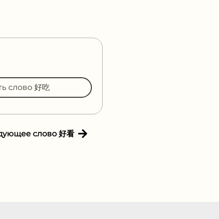
ть слово 好吃
дующее слово 好看