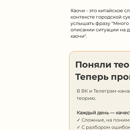
Хаочи - это китайское с
контексте городской с
услышать фразу "Много х
описании ситуации на д
хаочи".
Поняли те
Теперь про
В ВК и Телеграм-кана
теорию.
Каждый день — качес
✓ Сложные, на пони
✓ С разбором ошибо