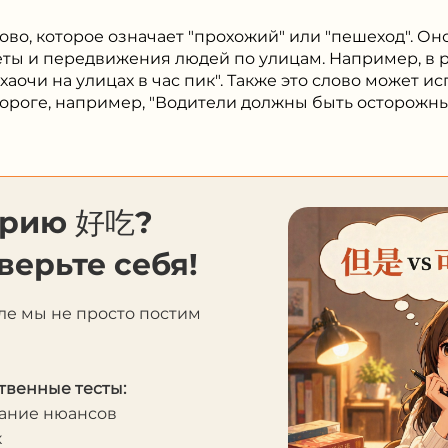
лово, которое означает "прохожий" или "пешеход". Он
уеты и передвижения людей по улицам. Например, в
аочи на улицах в час пик". Также это слово может ис
ороге, например, "Водители должны быть осторожны,
орию 好吃?
верьте себя!
ле мы не просто постим
твенные тесты:
мание нюансов
к