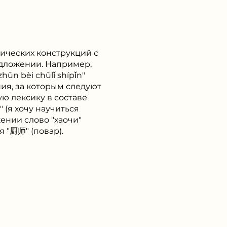
тических конструкций с
едложении. Например,
ǔn bèi chǔlǐ shípǐn"
ния, за которым следуют
ю лексику в составе
 хочу научиться
ении слово "хаочи"
я "厨师" (повар).