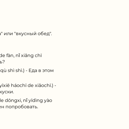
а" или "вкусный обед".
n, nǐ xiǎng chī
ь?
hì shì.) - Еда в этом
háochī de xiǎochī.) -
куски.
gxi, nǐ yīdìng yào
ен попробовать.