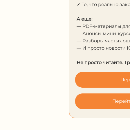
✓ Те, что реально за
А еще:
— PDF-материалы дл
— Анонсы мини-курсо
— Разборы частых о
— И просто новости 
Не просто читайте. Т
Пер
Перейт