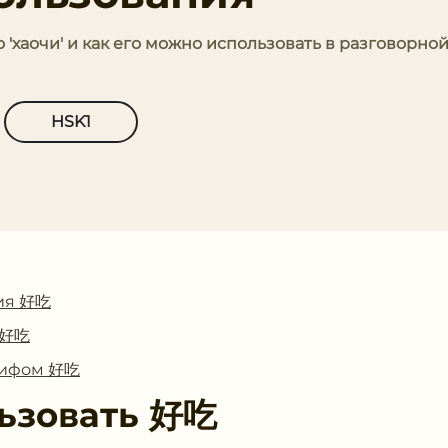
о 'хаочи' и как его можно использовать в разговорной
HSK1
ия 好吃
с 好吃
глифом 好吃
ьзовать
好吃