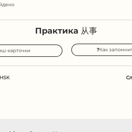
айдено
Практика 从事
❓Как запомни
эш-карточки
 HSK
С