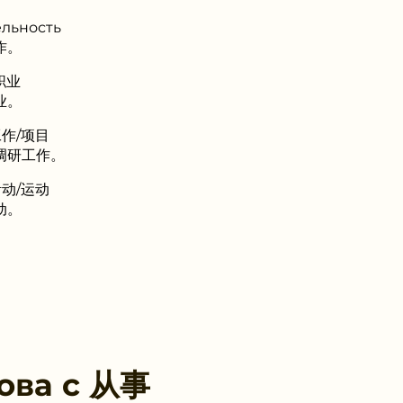
ельность
作。
/职业
业。
体工作/项目
场调研工作。
种活动/运动
动。
ова с
从事