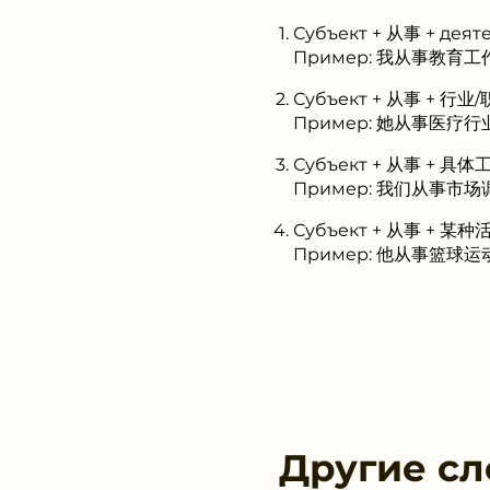
Субъект + 从事 + деят
Пример: 我从事教育工
Субъект + 从事 + 行业
Пример: 她从事医疗行
Субъект + 从事 + 具
Пример: 我们从事市
Субъект + 从事 + 某
Пример: 他从事篮球运
Другие сл