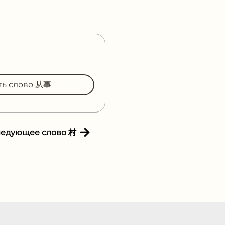
ть слово 从事
ледующее слово 村