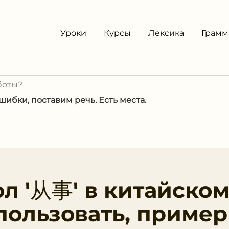
Уроки
Курсы
Лексика
Грамм
боты?
ибки, поставим речь. Есть места.
ол '从事' в китайско
спользовать, приме