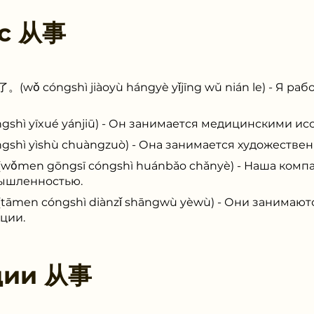
 с
从事
óngshì jiàoyù hángyè yǐjīng wǔ nián le) - Я рабо
ì yīxué yánjiū) - Он занимается медицинскими ис
ì yìshù chuàngzuò) - Она занимается художествен
 gōngsī cóngshì huánbǎo chǎnyè) - Наша компа
ышленностью.
 cóngshì diànzǐ shāngwù yèwù) - Они занимаютс
ции.
ции
从事