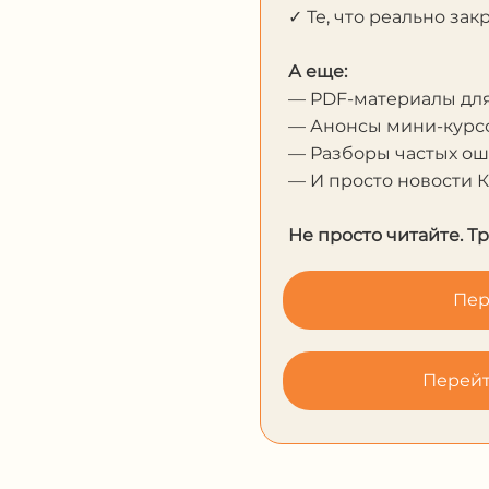
✓ Те, что реально за
А еще:
— PDF-материалы дл
— Анонсы мини-курсо
— Разборы частых о
— И просто новости 
Не просто читайте. Т
Пер
Перейт