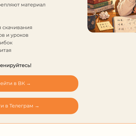
крепляют материал
я скачивания
в и уроков
шибок
Китая
ренируйтесь!
ейти в ВК →
и в Телеграм →