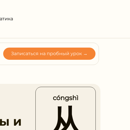
атика
Записаться на пробный урок →
cóngshì
м
从
ры и