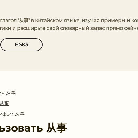
 глагол '从事' в китайском языке, изучая примеры и к
тики и расширьте свой словарный запас прямо сейча
HSK3
ия 从事
с 从事
глифом 从事
ьзовать
从事