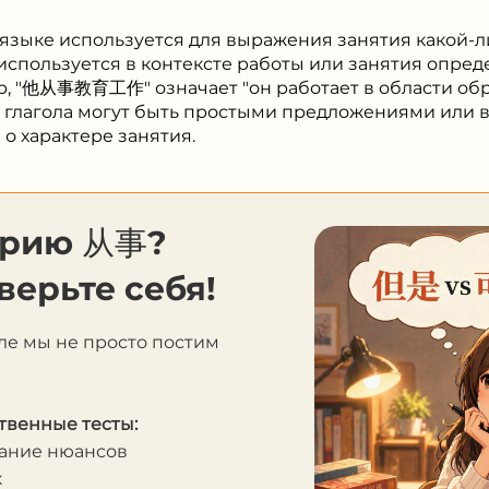
 языке используется для выражения занятия какой-
используется в контексте работы или занятия опре
р, "他从事教育工作" означает "он работает в области обр
о глагола могут быть простыми предложениями или 
о характере занятия.
орию 从事?
верьте себя!
ле мы не просто постим
твенные тесты:
мание нюансов
к