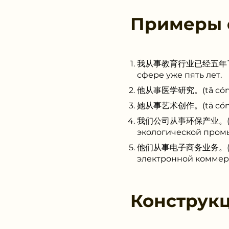
Примеры
我从事教育行业已经五年了。(wǒ c
сфере уже пять лет.
他从事医学研究。(tā cóngsh
她从事艺术创作。(tā cóngsh
我们公司从事环保产业。(wǒmen
экологической пром
他们从事电子商务业务。(tāmen
электронной коммер
Конструк