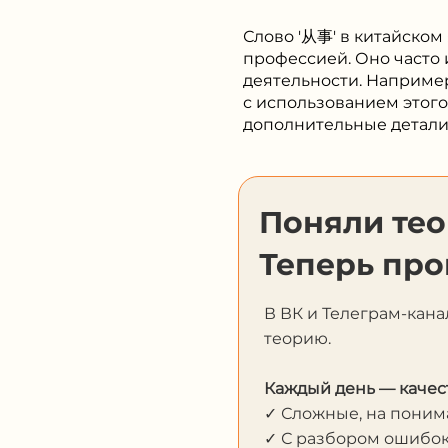
Слово '从事' в китайском
профессией. Оно часто 
деятельности. Наприме
с использованием этог
дополнительные детали 
Поняли те
Теперь про
В ВК и Телеграм-кана
теорию.
Каждый день — качес
✓ Сложные, на пони
✓ С разбором ошибо