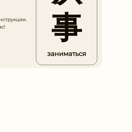
事
онструкции.
с!
заниматься