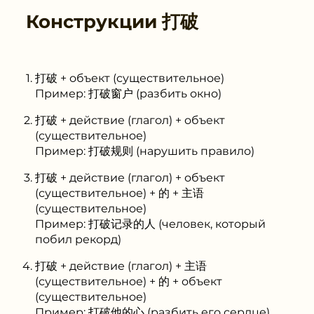
Конструкции
打破
打破 + объект (существительное)
Пример: 打破窗户 (разбить окно)
打破 + действие (глагол) + объект
(существительное)
Пример: 打破规则 (нарушить правило)
打破 + действие (глагол) + объект
(существительное) + 的 + 主语
(существительное)
Пример: 打破记录的人 (человек, который
побил рекорд)
打破 + действие (глагол) + 主语
(существительное) + 的 + объект
(существительное)
Пример: 打破他的心 (разбить его сердце)