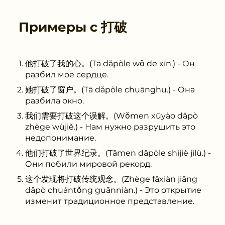
Примеры с
打破
他打破了我的心。(Tā dǎpòle wǒ de xīn.) - Он
разбил мое сердце.
她打破了窗户。(Tā dǎpòle chuānghu.) - Она
разбила окно.
我们需要打破这个误解。(Wǒmen xūyào dǎpò
zhège wùjiě.) - Нам нужно разрушить это
недопонимание.
他们打破了世界纪录。(Tāmen dǎpòle shìjiè jìlù.) -
Они побили мировой рекорд.
这个发现将打破传统观念。(Zhège fāxiàn jiāng
dǎpò chuántǒng guānniàn.) - Это открытие
изменит традиционное представление.