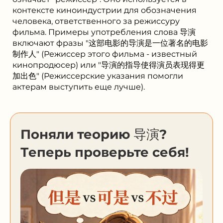
контексте киноиндустрии для обозначения
человека, ответственного за режиссуру
фильма. Примеры употребления слова 导演
включают фразы "这部电影的导演是一位著名的电影
制作人" (Режиссер этого фильма - известный
кинопродюсер) или "导演的指导使得演员表现得更
加出色" (Режиссерские указания помогли
актерам выступить еще лучше).
Поняли теорию 导演?
Теперь проверьте себя!