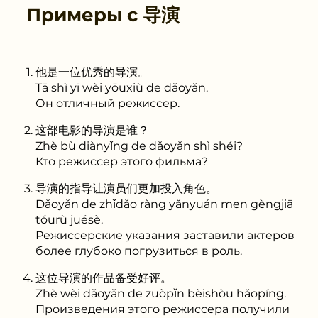
Примеры с
导演
他是一位优秀的导演。
Tā shì yī wèi yōuxiù de dǎoyǎn.
Он отличный режиссер.
这部电影的导演是谁？
Zhè bù diànyǐng de dǎoyǎn shì shéi?
Кто режиссер этого фильма?
导演的指导让演员们更加投入角色。
Dǎoyǎn de zhǐdǎo ràng yǎnyuán men gèngjiā
tóurù juésè.
Режиссерские указания заставили актеров
более глубоко погрузиться в роль.
这位导演的作品备受好评。
Zhè wèi dǎoyǎn de zuòpǐn bèishòu hǎopíng.
Произведения этого режиссера получили