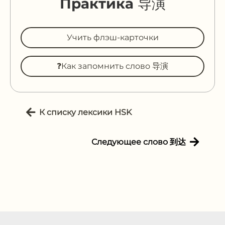
Практика 导演
Учить флэш-карточки
❓Как запомнить слово 导演
К списку лексики HSK
Следующее слово 到达