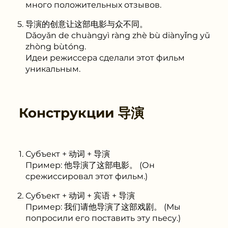
много положительных отзывов.
导演的创意让这部电影与众不同。
Dǎoyǎn de chuàngyì ràng zhè bù diànyǐng yǔ
zhòng bùtóng.
Идеи режиссера сделали этот фильм
уникальным.
Конструкции
导演
Субъект + 动词 + 导演
Пример: 他导演了这部电影。 (Он
срежиссировал этот фильм.)
Субъект + 动词 + 宾语 + 导演
Пример: 我们请他导演了这部戏剧。 (Мы
попросили его поставить эту пьесу.)