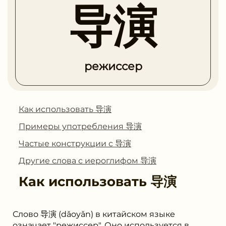
导演
режиссер
Как использовать 导演
Примеры употребления 导演
Частые конструкции с 导演
Другие слова с иероглифом 导演
Как использовать
导演
Слово 导演 (dǎoyǎn) в китайском языке
означает "режиссер". Оно используется в