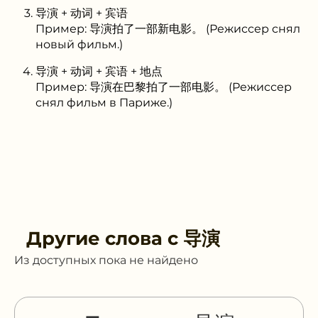
导演 + 动词 + 宾语
Пример: 导演拍了一部新电影。 (Режиссер снял
новый фильм.)
导演 + 动词 + 宾语 + 地点
Пример: 导演在巴黎拍了一部电影。 (Режиссер
снял фильм в Париже.)
Другие слова с
导演
Из доступных пока не найдено