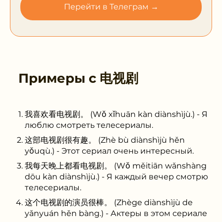
Перейти в Телеграм →
Примеры с
电视剧
我喜欢看电视剧。 (Wǒ xǐhuān kàn diànshìjù.) - Я
люблю смотреть телесериалы.
这部电视剧很有趣。 (Zhè bù diànshìjù hěn
yǒuqù.) - Этот сериал очень интересный.
我每天晚上都看电视剧。 (Wǒ měitiān wǎnshàng
dōu kàn diànshìjù.) - Я каждый вечер смотрю
телесериалы.
这个电视剧的演员很棒。 (Zhège diànshìjù de
yǎnyuán hěn bàng.) - Актеры в этом сериале