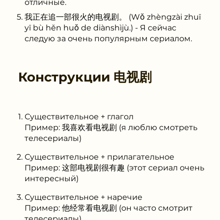
отличные.
我正在追一部很火的电视剧。 (Wǒ zhèngzài zhuī
yī bù hěn huǒ de diànshìjù.) - Я сейчас
следую за очень популярным сериалом.
Конструкции
电视剧
Существительное + глагол
Пример: 我喜欢看电视剧 (я люблю смотреть
телесериалы)
Существительное + прилагательное
Пример: 这部电视剧很有趣 (этот сериал очень
интересный)
Существительное + наречие
Пример: 他经常看电视剧 (он часто смотрит
телесериалы)