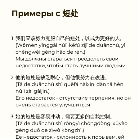
Примеры с
短处
我们应该努力克服自己的短处，以成为更好的人。
(Wǒmen yīnggāi nǔlì kèfú zìjǐ de duǎnchù, yǐ
chéngwéi gèng hǎo de rén.)
Мы должны стараться преодолеть свои
недостатки, чтобы стать лучшими людьми.
他的短处是缺乏耐心，但他很努力在改进。
(Tā de duǎnchù shì quēfá nàixīn, dàn tā hěn
nǔlì zài gǎijìn.)
Его недостаток - отсутствие терпения, но он
очень старается улучшиться.
她的短处是容易冲动，需要更多的自我控制。
(Tā de duǎnchù shì róngyì chōngdòng, xūyào
gèng duō de zìwǒ kòngzhì.)
Ее недостаток - склонность к порывам, ей