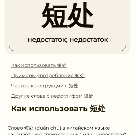
短处
недостаток; недостаток
Как использовать 短处
Примеры употребления 短处
Частые конструкции с 短处
Другие слова с иероглифом 短处
Как использовать
短处
Слово 短处 (duǎn chù) в китайском языке
означает "короткие стороны" или "недостатки".