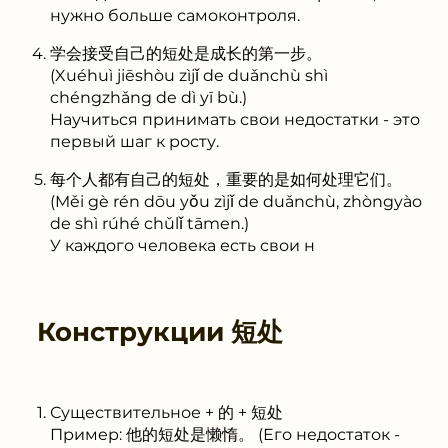
нужно больше самоконтроля.
学会接受自己的短处是成长的第一步。
(Xuéhuì jiēshòu zìjǐ de duǎnchù shì
chéngzhǎng de dì yī bù.)
Научиться принимать свои недостатки - это
первый шаг к росту.
每个人都有自己的短处，重要的是如何处理它们。
(Měi gè rén dōu yǒu zìjǐ de duǎnchù, zhòngyào
de shì rúhé chǔlǐ tāmen.)
У каждого человека есть свои н
Конструкции
短处
Существительное + 的 + 短处
Пример: 他的短处是懒惰。 (Его недостаток -