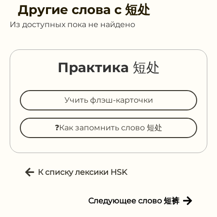
Другие слова с
短处
Из доступных пока не найдено
Практика 短处
Учить флэш-карточки
❓Как запомнить слово 短处
К списку лексики HSK
Следующее слово 短裤