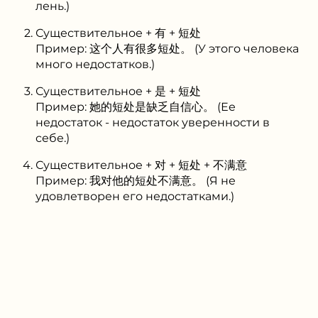
лень.)
Существительное + 有 + 短处
Пример: 这个人有很多短处。 (У этого человека
много недостатков.)
Существительное + 是 + 短处
Пример: 她的短处是缺乏自信心。 (Ее
недостаток - недостаток уверенности в
себе.)
Существительное + 对 + 短处 + 不满意
Пример: 我对他的短处不满意。 (Я не
удовлетворен его недостатками.)